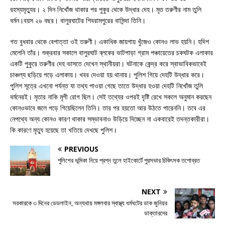
রহস্যমৃত্যুর। ২ দিন নিখোঁজ থাকার পর পুকুর থেকে উদ্ধার দেহ। মৃত তরুণীর নাম তুলি
বর্মন।বয়স ২৬ বছর। বালুরঘাটের শিবরামপুরের বাসিন্দা তিনি।
গত বুধবার থেকে বেপাত্তা ওই তরুণী। একাধিক জায়গায় খুঁজেও কোনও লাভ হয়নি। হদিশ
মেলেনি তাঁর। শুক্রবার সকালে বালুরঘাট ব্লকের ভাটপাড়া গ্রাম পঞ্চায়েতের চকঘটক এলাকার
একটি পুকুরে তরুণীর দেহ ভাসতে দেখেন স্থানীয়রা। ঘটনাকে কেন্দ্র করে স্বাভাবিকভাবেই
চাঞ্চল্য ছড়িয়ে পড়ে এলাকায়। খবর দেওয়া হয় থানায়। পুলিশ গিয়ে দেহটি উদ্ধার করে।
পুলিশ সূত্রে এখনো পর্যন্ত যা তথ্য পাওয়া গেছে তাতে উদ্ধার হওয়া দেহটি নিখোঁজ তুলি
বর্মনেরই। মৃতার নাকি মৃগী রোগ ছিল। সেই তথ্যের ওপরই দৃষ্টি রেখে সকলে অনুমান করছেন
কোনওভাবে জলে পড়ে গিয়েছিলেন তিনি। তার পর হয়তো আর উঠতে পারেননি। তবে এর
নেপথ্যে অন্য কোনও কারণ থাকার সম্ভাবনাও উড়িয়ে দিচ্ছেন না একবারেই তদন্তকারীরা।
কি কারণে মৃত্যু হয়েছে তা খতিয়ে দেখছে পুলিশ।
PREVIOUS
পুলিশের ভূমিকা নিয়ে প্রশ্ন তুলে হাইকোর্টে পুরসভার চিকিৎসক তপোব্রত
NEXT
সরকারকে ৩ দিনের ডেডলাইন, অন্যথায় মঙ্গলবার স্বাস্থ্য ধর্মঘটের ডাক জুনিয়র
ডাক্তারদের