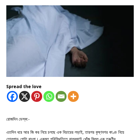
Spread the love
রোজদিন ডেস্ক:-
এতদিন ধরে আর জি কর নিয়ে চলছে এক বিচারের লড়াই, তারপর কৃষ্ণনগর কাণ্ড নিয়ে
তোলপাড় গোটা বাংলা। একমত পরিস্থিতিতে বালুরঘাটে খোঁজ মিলল এক তরুণীর