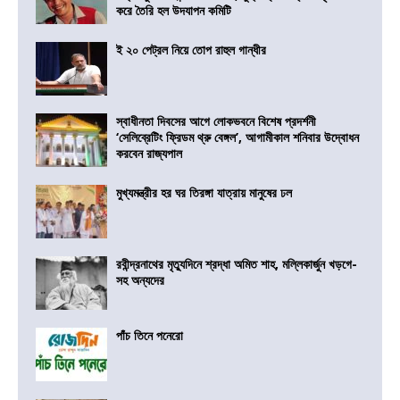
করে তৈরি হল উদযাপন কমিটি
ই ২০ পেট্রল নিয়ে তোপ রাহুল গান্ধীর
স্বাধীনতা দিবসের আগে লোকভবনে বিশেষ প্রদর্শনী
‘সেলিব্রেটিং ফ্রিডম থ্রু বেঙ্গল’, আগামীকাল শনিবার উদ্বোধন
করবেন রাজ্যপাল
মুখ্যমন্ত্রীর হর ঘর তিরঙ্গা যাত্রায় মানুষের ঢল
রবীন্দ্রনাথের মৃত্যুদিনে শ্রদ্ধা অমিত শাহ, মল্লিকার্জুন খড়গে-
সহ অন্যদের
পাঁচ তিনে পনেরো