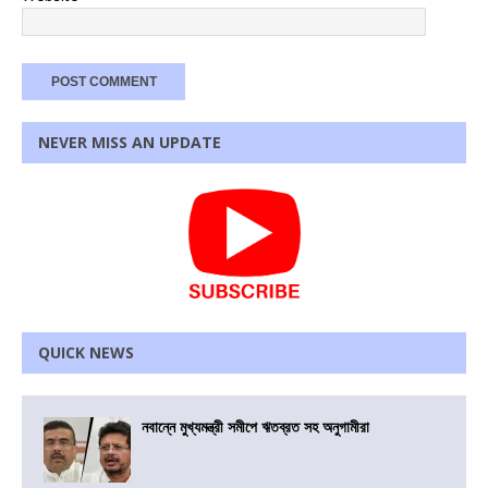
NEVER MISS AN UPDATE
QUICK NEWS
নবান্নে মুখ্যমন্ত্রী সমীপে ঋতব্রত সহ অনুগামীরা