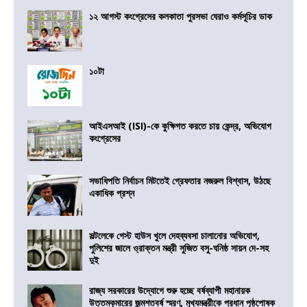
১২ আগস্ট কংগ্রেসের কলকাতা পুরসভা ঘেরাও কর্মসূচির ডাক
১০টা
আইএসআই (ISI)-কে কুক্ষিগত করতে চায় কেন্দ্র, অভিযোগ
কংগ্রেসের
সভাধিপতি নির্বাচন মিটতেই গ্রেফতার নজরুল বিশ্বাস, উঠছে
একাধিক প্রশ্ন
সল্টলেকে গেস্ট হাউস খুলে দেহব্যবসা চালানোর অভিযোগ,
পুলিশের জালে ও্রাক্তন মন্ত্রী সুজিত বসু-ঘনিষ্ঠ সায়ন দে-সহ
দুই
রাজ্য সরকারের উদ্যোগে শুরু হচ্ছে বর্ষব্যাপী মহানায়ক
উত্তমকুমারের জন্মশতবর্ষ স্মরণ, মুখ্যমন্ত্রীকে প্রধান পৃষ্ঠপোষক