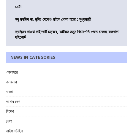
১০টা
শুধু মসজিদ না, মন্দির থেকেও মাইক খোলা হচ্ছে : মুখ্যমন্ত্রী
স্বস্তির হাওয়া হাইকোর্ট চত্বরে, আটজন নতুন বিচারপতি পেতে চলেছে কলকাতা
হাইকোর্ট
NEWS IN CATEGORIES
একনজরে
কলকাতা
বাংলা
আমার দেশ
বিদেশ
খেলা
লাইফ স্টাইল