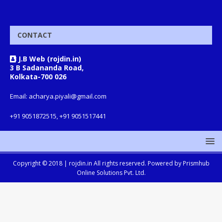
CONTACT
J.B Web (rojdin.in)
3 B Sadananda Road,
Kolkata-700 026
Email: acharya.piyali@gmail.com
+91 9051872515, +91 9051517441
Copyright © 2018 |
rojdin.in
All rights reserved. Powered by
Prismhub
Online Solutions Pvt. Ltd.