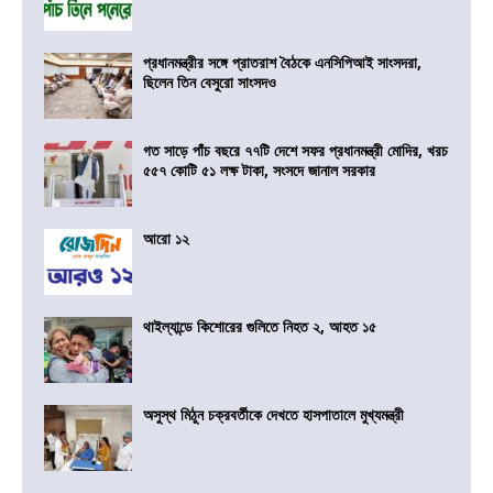
প্রধানমন্ত্রীর সঙ্গে প্রাতরাশ বৈঠকে এনসিপিআই সাংসদরা,
ছিলেন তিন বেসুরো সাংসদও
গত সাড়ে পাঁচ বছরে ৭৭টি দেশে সফর প্রধানমন্ত্রী মোদির, খরচ
৫৫৭ কোটি ৫১ লক্ষ টাকা, সংসদে জানাল সরকার
আরো ১২
থাইল্যান্ডে কিশোরের গুলিতে নিহত ২, আহত ১৫
অসুস্থ মিঠুন চক্রবর্তীকে দেখতে হাসপাতালে মুখ্যমন্ত্রী