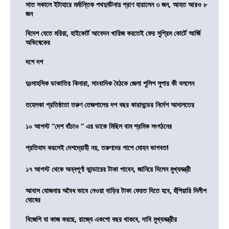
সাত সকালে ইটাহারে মর্মান্তিক পথদুর্ঘটনায় প্রাণ হারালেন ৩ জন, আহত আরও ৮
জন
বিদেশ যেতে মরিয়া, হাইকোর্ট আবেদন খারিজ করতেই ফের সুপ্রিম কোর্টে আর্জি
অভিষেকের
দশে দশ
দুঃসাহসিক ডাকাতির কিনারা, সাংবাদিক বৈঠকে জেলা পুলিশ সুপার কী বললেন
তহেলকা প্রতিষ্ঠাতা তরুণ তেজপালের দশ বছর কারাদন্ডের নির্দেশ আদালতের
১০ আগস্ট “দেশ বাঁচাও ” এর ডাকে মিছিল বাম শ্রমিক সংগঠনের
প্রতিবাদ করলেই দেশদ্রোহী নয়, তরুণদের পাশে মোহন ভাগবত!
১৭ আগস্ট থেকে অন্নপূর্ণা ভান্ডারের টাকা পাবেন, জানিয়ে দিলেন মুখ্যমন্ত্রী
আবাস যোজনায় অবৈধ ভাবে নেওয়া বাড়ির টাকা ফেরত দিতে হবে, হুঁশিয়ারি দিলীপ
ঘোষের
বিজেপি যা কাজ করছে, রাজ্যে একশো বছর থাকবে, দাবি মুখ্যমন্ত্রীর