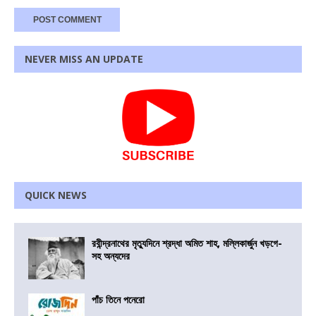
NEVER MISS AN UPDATE
QUICK NEWS
রবীন্দ্রনাথের মৃত্যুদিনে শ্রদ্ধা অমিত শাহ, মল্লিকার্জুন খড়গে-
সহ অন্যদের
পাঁচ তিনে পনেরো