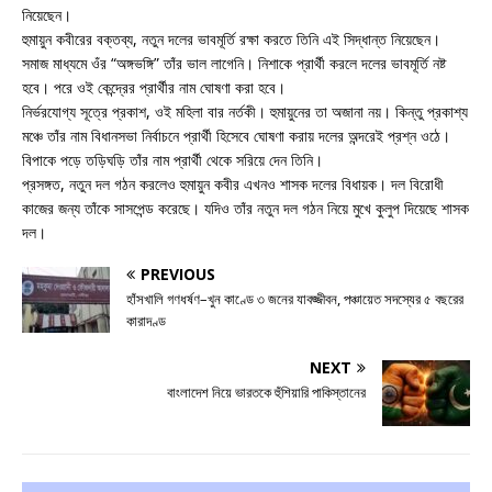
নিয়েছেন।
হুমায়ুন কবীরের বক্তব্য, নতুন দলের ভাবমূর্তি রক্ষা করতে তিনি এই সিদ্ধান্ত নিয়েছেন।
সমাজ মাধ্যমে ওঁর “অঙ্গভঙ্গি” তাঁর ভাল লাগেনি। নিশাকে প্রার্থী করলে দলের ভাবমূর্তি নষ্ট
হবে। পরে ওই কেন্দ্রের প্রার্থীর নাম ঘোষণা করা হবে।
নির্ভরযোগ্য সূত্রে প্রকাশ, ওই মহিলা বার নর্তকী। হুমায়ুনের তা অজানা নয়। কিন্তু প্রকাশ্য
মঞ্চে তাঁর নাম বিধানসভা নির্বাচনে প্রার্থী হিসেবে ঘোষণা করায় দলের অন্দরেই প্রশ্ন ওঠে।
বিপাকে পড়ে তড়িঘড়ি তাঁর নাম প্রার্থী থেকে সরিয়ে দেন তিনি।
প্রসঙ্গত, নতুন দল গঠন করলেও হুমায়ুন কবীর এখনও শাসক দলের বিধায়ক। দল বিরোধী
কাজের জন্য তাঁকে সাসপেন্ড করেছে। যদিও তাঁর নতুন দল গঠন নিয়ে মুখে কুলুপ দিয়েছে শাসক
দল।
PREVIOUS
হাঁসখালি গণধর্ষণ–খুন কাণ্ডে ৩ জনের যাবজ্জীবন, পঞ্চায়েত সদস্যের ৫ বছরের
কারাদণ্ড
NEXT
বাংলাদেশ নিয়ে ভারতকে হুঁশিয়ারি পাকিস্তানের