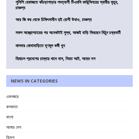
পুলিশি হেফাজতে কাঁচড়াপাড়ার পদত্যাগী টিএমসি কাউন্সিলরের স্বামীর মৃত্যু,
চাঞ্চল্য
আর জি কর থেকে চিকিৎসাধীন দুই রোগী উধাও, চাঞ্চল্য
সফল অস্ত্রোপচারের পর অনেকটাই সুস্থ, আজই বাড়ি ফিরছেন মিঠুন চক্রবর্তী
মালদার মোথাবাড়িতে তৃণমূল কর্মী খুন
হিমাচল প্রদেশের চাম্বায় খাদে বাস, নিহত আট, আহত দশ
NEWS IN CATEGORIES
একনজরে
কলকাতা
বাংলা
আমার দেশ
বিদেশ