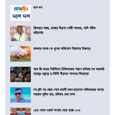
দশে দশ
শিল্পায়নে নজর, রাজ্যে বিড়লা গোষ্ঠী আসছে, দাবি শমীক
ভট্টাচার্যর
মালদায় বালক কে খুনের অভিযোগ বিমাতার বিরুদ্ধে
আর জি করের নির্যাতিতা চিকিৎসকের স্মরণে রবিবার সব সরকারি
স্বাস্থ্য কেন্দ্রে দু মিনিট নীরবতা পালনের সিদ্ধান্ত
দশ ঘন্টা পর জেরা শেষে ভবানী ভবন ছাড়লেন অভিষেকের আপ্ত
সহায়ক সুমিত রায়, রবিবার ফের তলব
১৪৪ থেকে ওয়ার্ড সংখ্যা বেড়ে হচ্ছে ২০৯