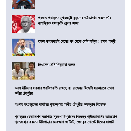
প্রয়াত প্রাক্তন মুখ্যমন্ত্রী বুদ্ধদেব ভট্টাচার্যের স্মরণে তাঁর
নামাঙ্কিত সংস্কৃতি কেন্দ্র হচ্ছে
তরুণ সম্প্রদায়ই দেশের সব থেকে বেশি শক্তি : রাহুল গান্ধী
লিওনেল মেসি পিতৃহারা হলেন
ডবল ইঞ্জিনের সরকার প্রতিশ্রুতি রাখছে না, রাজ্যের বিজেপি সরকারকে তোপ
অধীর চৌধুরীর
নওদার কংগ্রেসের কার্যালয় পুনরুদ্ধারে অধীর চৌধুরীর অবস্থান বিক্ষোভ
প্রাক্তন ফেডারেশন সভাপতি স্বরূপ বিশ্বাসের বিরুদ্ধে শ্লীলতাহানির অভিযোগ
প্রত্যাহার করলেন টলিপাড়ার মেকআপ আর্টিস্ট, ফেসবুক পোস্টে দিলেন সাফাই