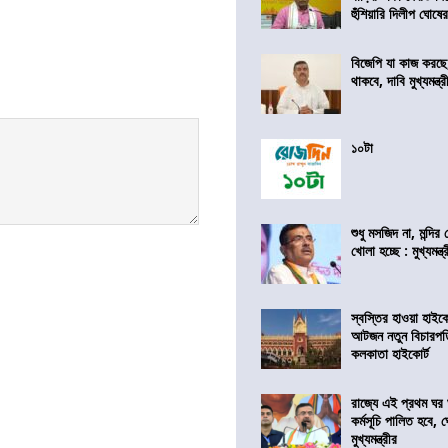
হুঁশিয়ারি দিলীপ ঘোষে
বিজেপি যা কাজ করছ
থাকবে, দাবি মুখ্যমন্ত্র
১০টা
শুধু মসজিদ না, মন্দি
খোলা হচ্ছে : মুখ্যমন্ত্
স্বস্তির হাওয়া হাইকো
আটজন নতুন বিচারপত
কলকাতা হাইকোর্ট
রাজ্যে এই প্রথম ঘর ঘ
কর্মসূচি পালিত হবে, 
মুখ্যমন্ত্রীর