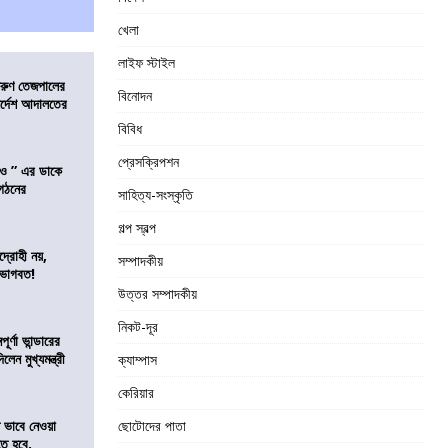
খেলা
লাইফ স্টাইল
তরুণ তেজপালের
বিনোদন
ির্দেশ আদালতের
বিবিধ
প্রেসক্রিপশন
াও ” এর ডাকে
ংগঠনের
সাহিত্য-সংস্কৃতি
গল্প স্বল্প
দ্রোহী নয়,
সম্পাদকীয়
 ভাগবত!
উত্তর সম্পাদকীয়
নিকট-দূর
র্ণা ভান্ডারের
েন মুখ্যমন্ত্রী
ক্যাম্পাস
কেরিয়ার
ভাবে নেওয়া
ছোটোদের পাতা
তে হবে,