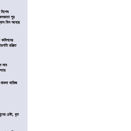
 বিশেষ
কলকাতা পুর
িন্যাস বিল আনছে
ী কমিশনের
চারপতি রঞ্জিত
ে সাব
েফতার
থ মামলা খারিজ
ের চেষ্টা, ধৃত