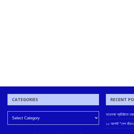
CATEGORIES
RECENT P
তহেলকা প্রতিষ্ঠাতা ত
১০ আগস্ট “দেশ বাঁচাও