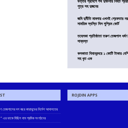
উত্তর প্রদেশে পথ দুর্ঘটনায় নিহত প্রয়া
পুত্র সহ দুজনের
জমি দুর্নীতি মামলায় এখনই গ্রেফতার নয়
সাময়িক স্বস্তি দিল সুপ্রিম কোর্ট
তহেলকা প্রতিষ্ঠাতা তরুণ তেজপাল ধর্ষণ
সাব্যস্ত
কলকাতা বিমানবন্দরে ১ কোটি টাকার বেশ
সহ ধৃত এক
OST
ROJDIN APPS
রুণ তেজপালের দশ বছর কারাদন্ডের নির্দেশ আদালতের
 ” এর ডাকে মিছিল বাম শ্রমিক সংগঠনের