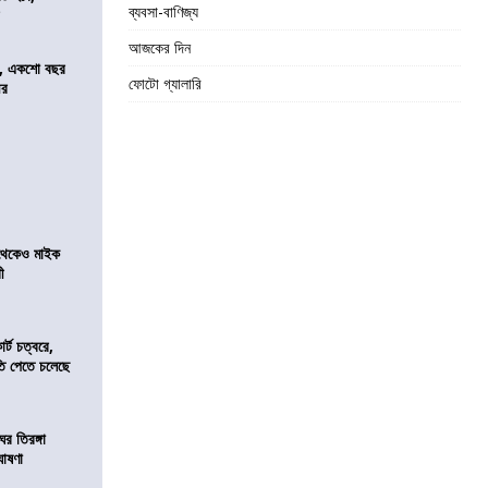
ব্যবসা-বাণিজ্য
র
আজকের দিন
ে, একশো বছর
ফোটো গ্যালারি
ীর
র থেকেও মাইক
রী
র্ট চত্বরে,
ি পেতে চলেছে
র তিরঙ্গা
ঘোষণা