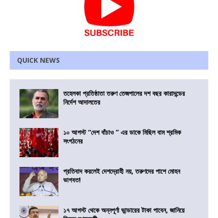
QUICK NEWS
তহেলকা প্রতিষ্ঠাতা তরুণ তেজপালের দশ বছর কারাদন্ডের
নির্দেশ আদালতের
১০ আগস্ট “দেশ বাঁচাও ” এর ডাকে মিছিল বাম শ্রমিক
সংগঠনের
প্রতিবাদ করলেই দেশদ্রোহী নয়, তরুণদের পাশে মোহন
ভাগবত!
১৭ আগস্ট থেকে অন্নপূর্ণা ভান্ডারের টাকা পাবেন, জানিয়ে