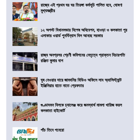
রাজ্যে এই প্রথম ঘর ঘর তিরঙ্গা কর্মসূচি পালিত হবে, ঘোষণা
মুখ্যমন্ত্রীর
১২ অগস্ট বিধানসভার বিশেষ অধিবেশন, হাওড়া ও কলকাতা পুর
এলাকার ওয়ার্ড পুনর্বিন্যাস বিল আনছে সরকার
রাজ্য অনগ্রসর শ্রেণী কমিশনের নেতৃত্বে প্রাক্তন বিচারপতি
রঞ্জিত কুমার বাগ
ঘুষ নেওয়ার দায়ে জামবনির বিডিও অফিসে সাব অ্যাসিস্ট্যান্ট
ইঞ্জিনিয়ার হাতে নাতে গ্রেফতার
গুণ্ডাদমন বিলকে চ্যালেঞ্জ করে জনস্বার্থ মামলা খারিজ করল
কলকাতা হাইকোর্ট
পাঁচ তিনে পনেরো