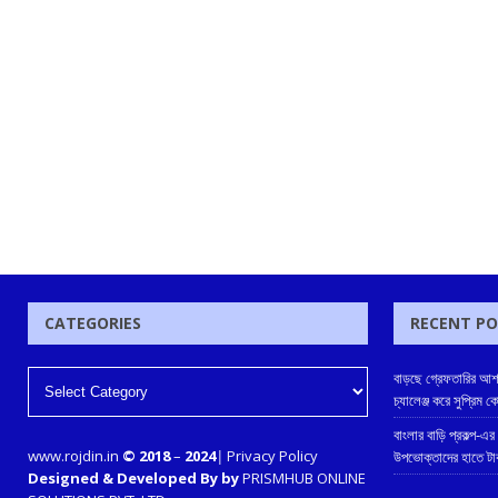
CATEGORIES
RECENT P
বাড়ছে গ্রেফতারির আশঙ
চ্যালেঞ্জ করে সুপ্রিম
বাংলার বাড়ি প্রকল্প-এর
www.rojdin.in
© 2018
–
2024
|
Privacy Policy
উপভোক্তাদের হাতে টাকা 
Designed & Developed By by
PRISMHUB ONLINE