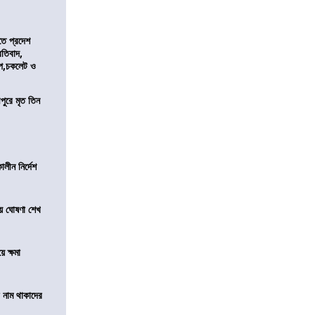
তে প্রদেশ
রতিবাদ,
াপ,চকলেট ও
ীপুরে মৃত তিন
লীন নির্দেশ
য়ে ঘোষণা শেখ
ে ক্ষমা
টে নাম থাকাদের