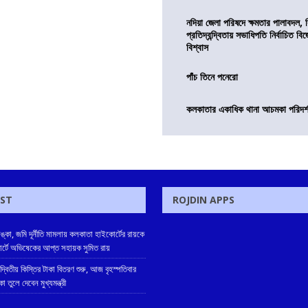
নদিয়া জেলা পরিষদে ক্ষমতার পালাবদল, 
প্রতিদ্বন্দ্বিতায় সভাধিপতি নির্বাচিত ব
বিশ্বাস
পাঁচ তিনে পনেরো
কলকাতার একাধিক থানা আচমকা পরিদর্শনে 
OST
ROJDIN APPS
্কা, জমি দূর্নীতি মামলায় কলকাতা হাইকোর্টের রায়কে
 কোর্টে অভিষেকের আপ্ত সহায়ক সুমিত রায়
 দ্বিতীয় কিস্তির টাকা বিতরণ শুরু, আজ বৃহস্পতিবার
তুলে দেবেন মুখ্যমন্ত্রী