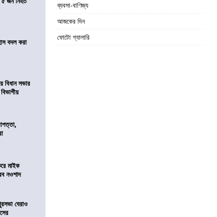
তে ৫ জন নিহত
ব্যবসা-বাণিজ্য
আজকের দিন
ফোটো গ্যালারি
হাস বদল করা
য়ে বিধান সভার
ে বিভাগীয়
রাপত্তা,
রা
করে মাইক
রব নওশাদ
ুরসভা ঘেরাও
েসের