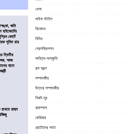
খেলা
লাইফ স্টাইল
শঙ্কা, জমি
বিনোদন
তা হাইকোর্টের
প্রিম কোর্টে
বিবিধ
য়ক সুমিত রায়
প্রেসক্রিপশন
এর দ্বিতীয়
সাহিত্য-সংস্কৃতি
 শুরু, আজ
তাদের হাতে
গল্প স্বল্প
্ত্রী
সম্পাদকীয়
উত্তর সম্পাদকীয়
নিকট-দূর
ক্যাম্পাস
 রাখতে রাহুল
িজিজু
কেরিয়ার
ছোটোদের পাতা