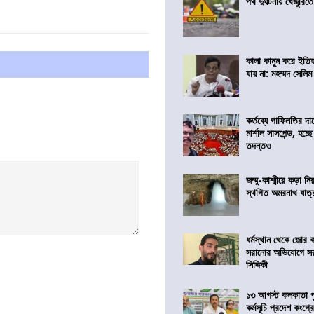
পথ দুর্ঘটনায় খেজুরি
কালা কানুন করে ইতি
যায় না: মহম্মদ সেলিম
কর্তব্যে গাফিলতির দা
মার্শাল সাসপেন্ড, হচ্ছ
তদন্তও
জম্মু-কাশ্মীরে কড়া নি
স্থগিত অমরনাথ যাত্
ধর্মস্থান থেকে জোর 
সরানোর অভিযোগে স
সিদ্দিকী
১৩ আগস্ট কলকাতা প
কর্মসূচি প্রদেশ কংগ্র