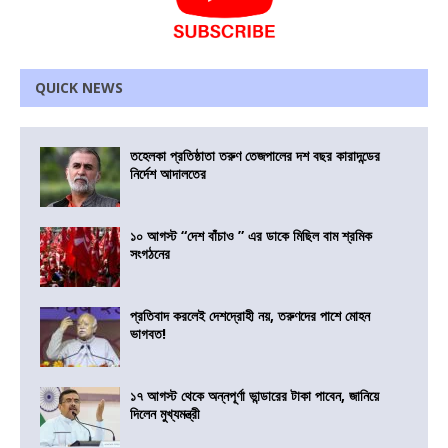
QUICK NEWS
তহেলকা প্রতিষ্ঠাতা তরুণ তেজপালের দশ বছর কারাদন্ডের
নির্দেশ আদালতের
১০ আগস্ট “দেশ বাঁচাও ” এর ডাকে মিছিল বাম শ্রমিক
সংগঠনের
প্রতিবাদ করলেই দেশদ্রোহী নয়, তরুণদের পাশে মোহন
ভাগবত!
১৭ আগস্ট থেকে অন্নপূর্ণা ভান্ডারের টাকা পাবেন, জানিয়ে
দিলেন মুখ্যমন্ত্রী