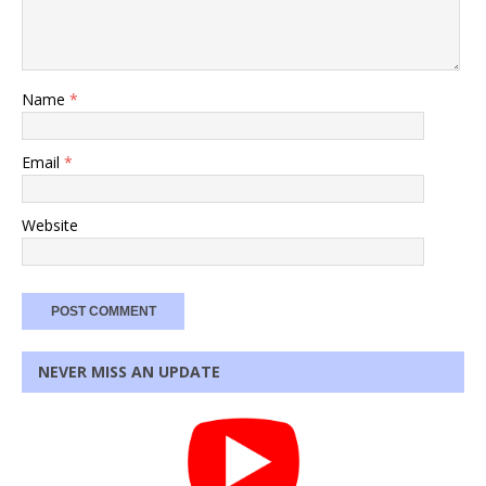
Name
*
Email
*
Website
NEVER MISS AN UPDATE