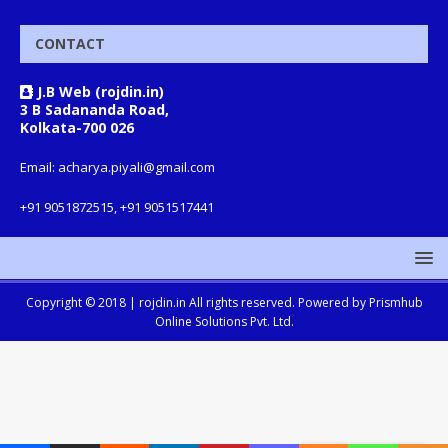
CONTACT
J.B Web (rojdin.in)
3 B Sadananda Road,
Kolkata-700 026
Email: acharya.piyali@gmail.com
+91 9051872515, +91 9051517441
Copyright © 2018 |
rojdin.in
All rights reserved. Powered by
Prismhub
Online Solutions Pvt. Ltd.