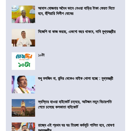
আবাস যোজনায় অবৈধ ভাবে নেওয়া বাড়ির টাকা ফেরত দিতে
হবে, হুঁশিয়ারি দিলীপ ঘোষের
বিজেপি যা কাজ করছে, একশো বছর থাকবে, দাবি মুখ্যমন্ত্রীর
১০টা
শুধু মসজিদ না, মন্দির থেকেও মাইক খোলা হচ্ছে : মুখ্যমন্ত্রী
স্বস্তির হাওয়া হাইকোর্ট চত্বরে, আটজন নতুন বিচারপতি
পেতে চলেছে কলকাতা হাইকোর্ট
রাজ্যে এই প্রথম ঘর ঘর তিরঙ্গা কর্মসূচি পালিত হবে, ঘোষণা
মুখ্যমন্ত্রীর