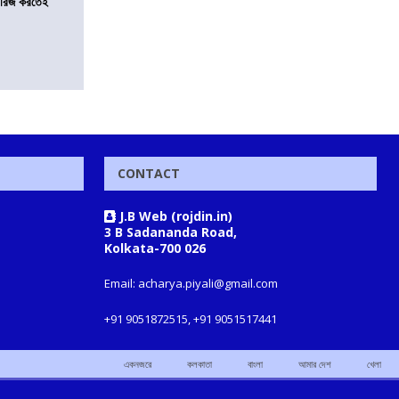
খারিজ করতেই
CONTACT
J.B Web (rojdin.in)
3 B Sadananda Road,
Kolkata-700 026
Email: acharya.piyali@gmail.com
+91 9051872515, +91 9051517441
একনজরে
কলকাতা
বাংলা
আমার দেশ
খেলা