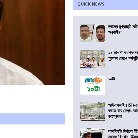
QUICK NEWS
নবান্নে মুখ্যমন্ত্রী 
অনুগামীরা
১২ আগস্ট কংগ্রেসে
পুরসভা ঘেরাও কর্মসূ
১০টা
আইএসআই (ISI)-কে 
করতে চায় কেন্দ্র, অ
কংগ্রেসের
সভাধিপতি নির্বাচন ম
নজরুল বিশ্বাস, উঠছ