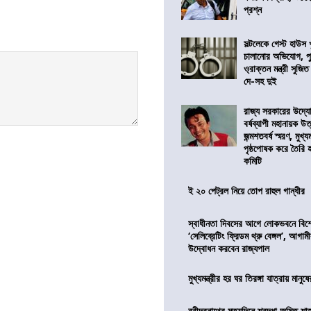
প্রশ্ন
সল্টলেকে গেস্ট হাউস 
চালানোর অভিযোগ, পু
ও্রাক্তন মন্ত্রী সুজিত
দে-সহ দুই
রাজ্য সরকারের উদ্যোগ
বর্ষব্যাপী মহানায়ক উ
জন্মশতবর্ষ স্মরণ, মুখ্য
পৃষ্ঠপোষক করে তৈরি
কমিটি
ই ২০ পেট্রল নিয়ে তোপ রাহুল গান্ধীর
স্বাধীনতা দিবসের আগে লোকভবনে বিশেষ
‘সেলিব্রেটিং ফ্রিডম থ্রু বেঙ্গল’, আগা
উদ্বোধন করবেন রাজ্যপাল
মুখ্যমন্ত্রীর হর ঘর তিরঙ্গা যাত্রায় মানুষ
রবীন্দ্রনাথের মৃত্যুদিনে শ্রদ্ধা অমিত শাহ