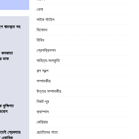
খেলা
লাইফ স্টাইল
সমীপে ঋতব্রত সহ
বিনোদন
বিবিধ
প্রেসক্রিপশন
র কলকাতা
চির ডাক
সাহিত্য-সংস্কৃতি
গল্প স্বল্প
সম্পাদকীয়
উত্তর সম্পাদকীয়
নিকট-দূর
কুক্ষিগত
ভিযোগ
ক্যাম্পাস
কেরিয়ার
িটতেই গ্রেফতার
ছোটোদের পাতা
ে একাধিক