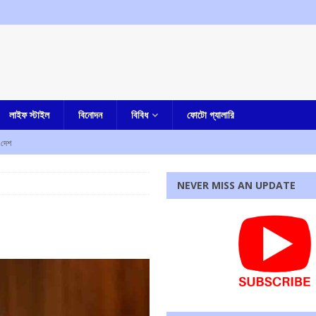
লাইফ স্টাইল
বিনোদন
বিবিধ
ফোটো গ্যালারি
দেশ
ামীরা
আমার বাংলা
NEVER MISS AN UPDATE
ও কর্মসূচির ডাক
কলকাতা
্দ্র, অভিযোগ কংগ্রেসের
আমার দেশ
বিশ্বাস, উঠছে একাধিক প্রশ্ন
আমার বাংলা
রধোর, উত্তেজনা ডোমজুর এলাকায়..
বাংলা