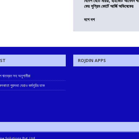
বিদেশ যেতে মরিয়া, হাইকোর্ট আবেদন 
ফের সুপ্রিম কোর্টে আর্জি অভিষেকের
দশে দশ
OST
ROJDIN APPS
মীপে ঋতব্রত সহ অনুগামীরা
লকাতা পুরসভা ঘেরাও কর্মসূচির ডাক
e Solutions Pvt. Ltd.