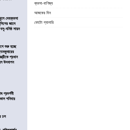
ব্যবসা-বাণিজ্য
আজকের দিন
খুলে দেহব্যবসা
ফোটো গ্যালারি
লিশের জালে
 বসু-ঘনিষ্ঠ সায়ন
ে শুরু হচ্ছে
ত্তমকুমারের
মন্ত্রীকে প্রধান
 হল উদযাপন
 প্রদর্শনী
মীকাল শনিবার
ের ঢল
, মল্লিকার্জুন