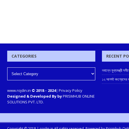
CATEGORIES
RECENT P
নবান্নে মুখ্যমন্ত্রী স
১২ আগস্ট কংগ্রেসের ক
www.rojdin.in
© 2018
–
2024
|
Privacy Policy
Designed & Developed By by
PRISMHUB ONLINE
SOLUTIONS PVT. LTD.
Copyright © 2018 |
rojdin.in
All rights reserved. Powered by
Prismhub Onlin