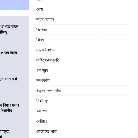
খেলা
লাইফ স্টাইল
 রাখতে রাহুল
বিনোদন
িজিজু
বিবিধ
প্রেসক্রিপশন
তে ৫ জন নিহত
সাহিত্য-সংস্কৃতি
গল্প স্বল্প
হাস বদল করা
সম্পাদকীয়
উত্তর সম্পাদকীয়
নিকট-দূর
য়ে বিধান সভার
ে বিভাগীয়
ক্যাম্পাস
কেরিয়ার
রাপত্তা,
ছোটোদের পাতা
রা