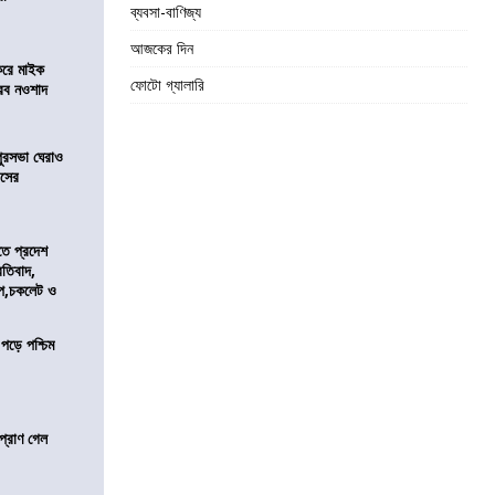
ব্যবসা-বাণিজ্য
আজকের দিন
করে মাইক
ফোটো গ্যালারি
রব নওশাদ
ুরসভা ঘেরাও
েসের
তে প্রদেশ
রতিবাদ,
াপ,চকলেট ও
 পড়ে পশ্চিম
প্রাণ গেল