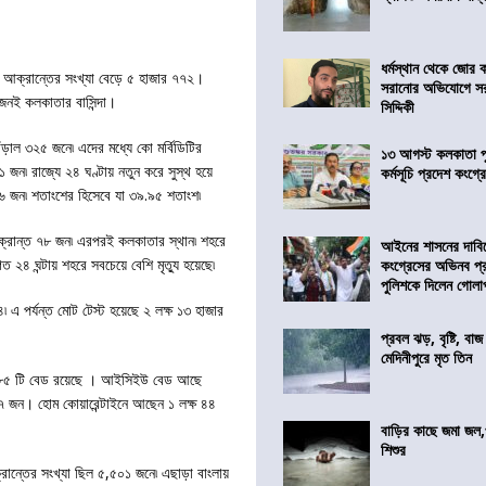
ধর্মস্থান থেকে জোর 
ে আক্রান্তের সংখ্যা বেড়ে ৫ হাজার ৭৭২।
সরানোর অভিযোগে স
৫ জনই কলকাতার বাসিন্দা।
সিদ্দিকী
়াল ৩২৫ জনে৷ এদের মধ্যে কো মর্বিডিটির
১৩ আগস্ট কলকাতা প
১ জন৷ রাজ্যে ২৪ ঘণ্টায় নতুন করে সুস্থ হয়ে
কর্মসূচি প্রদেশ কংগ্র
০৬ জন৷ শতাংশের হিসেবে যা ৩৯.৯৫ শতাংশ৷
ে আক্রান্ত ৭৮ জন৷ এরপরই কলকাতার স্থান৷ শহরে
আইনের শাসনের দাবি
 ঘন্টায় শহরে সবচেয়ে বেশি মৃত্যু হয়েছে৷
কংগ্রেসের অভিনব প্
পুলিশকে দিলেন গোল
এ পর্যন্ত মোট টেস্ট হয়েছে ২ লক্ষ ১৩ হাজার
প্রবল ঝড়, বৃষ্টি, বাজ
মেদিনীপুরে মৃত তিন
৮৭৮৫ টি বেড রয়েছে । আইসিইউ বেড আছে
 ৩৭ জন। হোম কোয়ারেন্টাইনে আছেন ১ লক্ষ ৪৪
বাড়ির কাছে জমা জল,
শিশুর
রান্তের সংখ্যা ছিল ৫,৫০১ জনে৷ এছাড়া বাংলায়