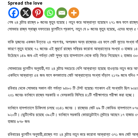
Spread the love
শেষ ২৪ ঘন্টায় রাজ্যে ৮ জনের মৃত্যু হয়েছে। নতুন করে আক্রান্ত হয়েছেন ২৭১ জন৷ ফলে রাজ্য
সোমবার রাজ্য স্বাস্থ্য দফতরের বুলেটিনে প্রকাশ, নতুন যে ৮ জনের মৃত্যু হয়েছে, এদের মধ্যে 
বাকি দুজনের একজন উত্তর ২৪ পরগণার, অপরজন অন্য রাজ্যের৷ এর ফলে মোট মৃতের সংখ্যা দাঁড
কারণে মৃত্যু হয়েছে ৭২ জনের৷ এই মূহুর্তে রাজ্যে সক্রিয় করোনা আক্রান্তের সংখ্যা ৩ হাজার ১৪
উঠেছেন ১৪৯ জন৷ এই পর্যন্ত মোট সুস্থ হয়ে হাসপাতাল থেকে বাড়ি ফিরে গিয়েছেন ২ হাজার ৩
সোমবারের বুলেটিন অনুযায়ী,গত ২৪ ঘন্টায় সবচেয়ে বেশি আক্রান্ত হয়েছে হাওড়ায়৷ নতুন কর
একদিনে আক্রান্ত ৫৪ জন৷ ফলে কলকাতায় মোট আক্রান্তের সংখ্যা দাঁড়াল ২১৭৯ জনে৷ যদিও গত ২৪
রবিবার থেকে সোমবার সকাল নটা পর্যন্ত ৯৪৮০ টি টেস্ট হয়েছে৷ গতকাল এই সংখ্যাটা ছিল ৯৩৫৪৷ 
২৩১ জনের৷ বর্তমানে রাজ্যে সরকারি ও বেসরকারি মিলিয়ে ৪১টি পরীক্ষাগারে পরীক্ষা করা হচ্ছে।
বর্তমানে হাসপাতালে চিকিৎসা চলছে ৩১৪১ জনের । রাজ্যের মোট ৬৯ টি কোভিড হাসপাতলে 
৯২০টি। ভেন্টিলেটর রয়েছে ৩৯২টি। বর্তমানে সরকারি কোয়ারেন্টাইন সেন্টারে আছেন ১৭ হাজার
হাজার ৬৭৮ জন৷
রবিবারের বুলেটিন অনুযায়ী,রাজ্যে গত ২৪ ঘন্টায় নতুন করে করোনা আক্রান্ত ৩৭১ জন৷ মোট আক্