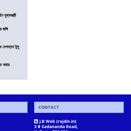
মুখ্যমন্ত্রী
য় জঙ্গি
 বেপাত্তা টুলু
ন্ড করার
CONTACT
J.B Web (rojdin.in)
3 B Sadananda Road,