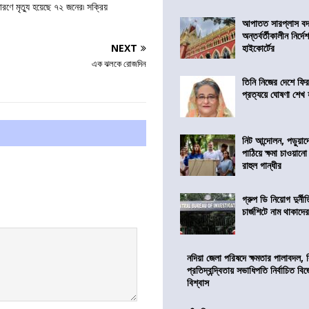
ণে মৃত্যু হয়েছে ৭২ জনের৷ সক্রিয়
আপাতত সারপ্লাস বদ
অন্তর্বর্তীকালীন নির্
NEXT
হাইকোর্টের
এক ঝলকে রোজদিন
তিনি নিজের দেশে ফির
প্রত্যয়ে ঘোষণা শেখ
নিট আন্দোলন, পড়ুয়াদের
পাঠিয়ে ক্ষমা চাওয়ানো
রাহুল গান্ধীর
গ্রুপ ডি নিয়োগ দুর্নী
চার্জশিটে নাম থাকাদে
নদিয়া জেলা পরিষদে ক্ষমতার পালাবদল, 
প্রতিদ্বন্দ্বিতায় সভাধিপতি নির্বাচিত ব
বিশ্বাস