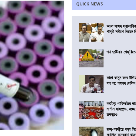
QUICK NEWS
অচল সংসদ স্বাভাবিক
গান্ধী সমীপে কিরেন র
পথ দুর্ঘটনায় খেজুরি
কালা কানুন করে ইতি
যায় না: মহম্মদ সেলিম
কর্তব্যে গাফিলতির দা
মার্শাল সাসপেন্ড, হচ্ছ
তদন্তও
জম্মু-কাশ্মীরে কড়া নি
স্থগিত অমরনাথ যাত্