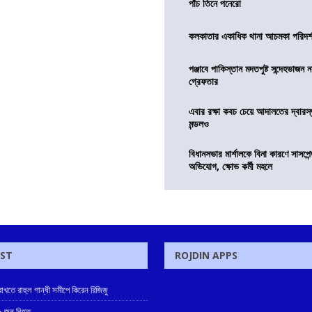
পাঁচ তিনে পনেরো
কলকাতার একাধিক থানা আচমকা পরিদর্শনে 
পঞ্জাবে পাকিস্তান মদতপুষ্ট সন্দেহভাজন ন
গ্রেফতার
এবার রক্ষা কবচ চেয়ে আদালতের দ্বারস্থ
মন্ডলও
বিধানসভার মার্শালকে বিনা কারণে সাসপে
অভিযোগ, ক্ষোভ কর্মী মহলে
OST
ROJDIN APPS
খতে রাহুল গান্ধী সমীপে কিরেন রিজিজু
 ৫ জন নিহত