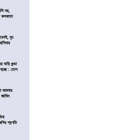
লি নয়,
দেশ কলকাতা
বেনই, দৃঢ
 হাসিনার
 বাড়ি গুন্ডা
 হচ্ছে : তোপ
তি মামলায়
র জামিন
বিনা
িজেপির প্রণতি