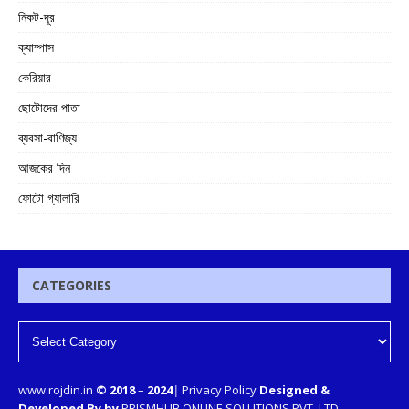
নিকট-দূর
ক্যাম্পাস
কেরিয়ার
ছোটোদের পাতা
ব্যবসা-বাণিজ্য
আজকের দিন
ফোটো গ্যালারি
CATEGORIES
www.rojdin.in
© 2018
–
2024
|
Privacy Policy
Designed &
Developed By by
PRISMHUB ONLINE SOLUTIONS PVT. LTD.