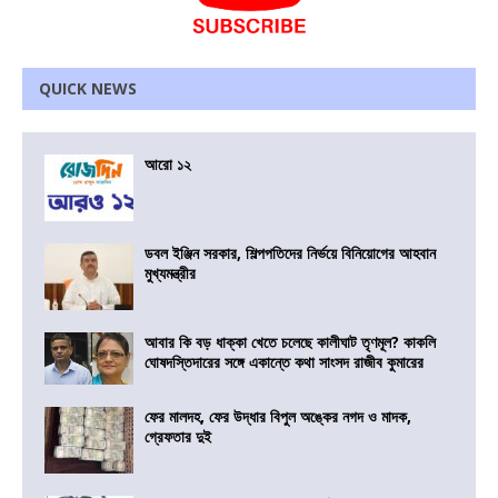
QUICK NEWS
আরো ১২
ডবল ইঞ্জিন সরকার, শিল্পপতিদের নির্ভয়ে বিনিয়োগের আহবান
মুখ্যমন্ত্রীর
আবার কি বড় ধাক্কা খেতে চলেছে কালীঘাট তৃণমূল? কাকলি
ঘোষদস্তিদারের সঙ্গে একান্তে কথা সাংসদ রাজীব কুমারের
ফের মালদহ, ফের উদ্ধার বিপুল অঙ্কের নগদ ও মাদক,
গ্রেফতার দুই