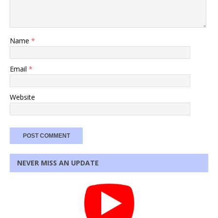
Name
*
Email
*
Website
NEVER MISS AN UPDATE