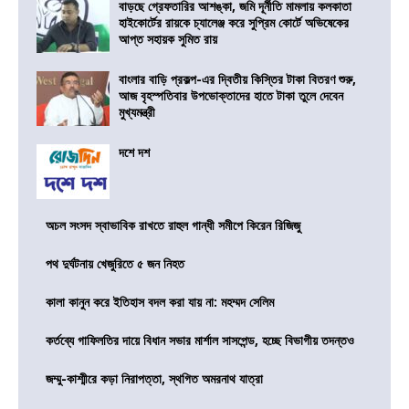
বাড়ছে গ্রেফতারির আশঙ্কা, জমি দূর্নীতি মামলায় কলকাতা
হাইকোর্টের রায়কে চ্যালেঞ্জ করে সুপ্রিম কোর্টে অভিষেকের
আপ্ত সহায়ক সুমিত রায়
বাংলার বাড়ি প্রকল্প-এর দ্বিতীয় কিস্তির টাকা বিতরণ শুরু,
আজ বৃহস্পতিবার উপভোক্তাদের হাতে টাকা তুলে দেবেন
মুখ্যমন্ত্রী
দশে দশ
অচল সংসদ স্বাভাবিক রাখতে রাহুল গান্ধী সমীপে কিরেন রিজিজু
পথ দুর্ঘটনায় খেজুরিতে ৫ জন নিহত
কালা কানুন করে ইতিহাস বদল করা যায় না: মহম্মদ সেলিম
কর্তব্যে গাফিলতির দায়ে বিধান সভার মার্শাল সাসপেন্ড, হচ্ছে বিভাগীয় তদন্তও
জম্মু-কাশ্মীরে কড়া নিরাপত্তা, স্থগিত অমরনাথ যাত্রা