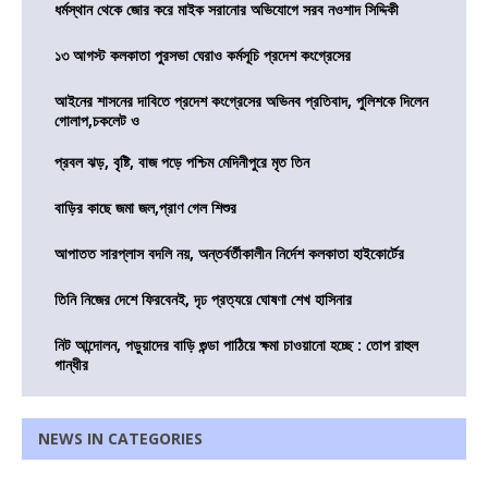
ধর্মস্থান থেকে জোর করে মাইক সরানোর অভিযোগে সরব নওশাদ সিদ্দিকী
১৩ আগস্ট কলকাতা পুরসভা ঘেরাও কর্মসূচি প্রদেশ কংগ্রেসের
আইনের শাসনের দাবিতে প্রদেশ কংগ্রেসের অভিনব প্রতিবাদ, পুলিশকে দিলেন
গোলাপ,চকলেট ও
প্রবল ঝড়, বৃষ্টি, বাজ পড়ে পশ্চিম মেদিনীপুরে মৃত তিন
বাড়ির কাছে জমা জল,প্রাণ গেল শিশুর
আপাতত সারপ্লাস বদলি নয়, অন্তর্বর্তীকালীন নির্দেশ কলকাতা হাইকোর্টের
তিনি নিজের দেশে ফিরবেনই, দৃঢ প্রত্যয়ে ঘোষণা শেখ হাসিনার
নিট আন্দোলন, পড়ুয়াদের বাড়ি গুন্ডা পাঠিয়ে ক্ষমা চাওয়ানো হচ্ছে : তোপ রাহুল
গান্ধীর
NEWS IN CATEGORIES