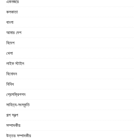
একনজরে
কলকাতা
বাংলা
আমার দেশ
বিদেশ
খেলা
লাইফ স্টাইল
বিনোদন
বিবিধ
প্রেসক্রিপশন
সাহিত্য-সংস্কৃতি
গল্প স্বল্প
সম্পাদকীয়
উত্তর সম্পাদকীয়