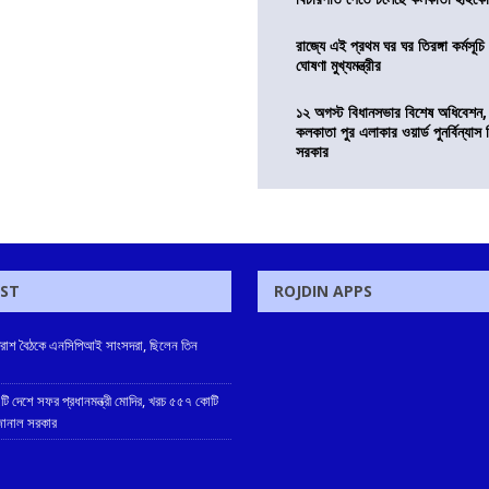
রাজ্যে এই প্রথম ঘর ঘর তিরঙ্গা কর্মসূচ
ঘোষণা মুখ্যমন্ত্রীর
১২ অগস্ট বিধানসভার বিশেষ অধিবেশন,
কলকাতা পুর এলাকার ওয়ার্ড পুনর্বিন্যা
সরকার
OST
ROJDIN APPS
প্রাতরাশ বৈঠকে এনসিপিআই সাংসদরা, ছিলেন তিন
টি দেশে সফর প্রধানমন্ত্রী মোদির, খরচ ৫৫৭ কোটি
 জানাল সরকার