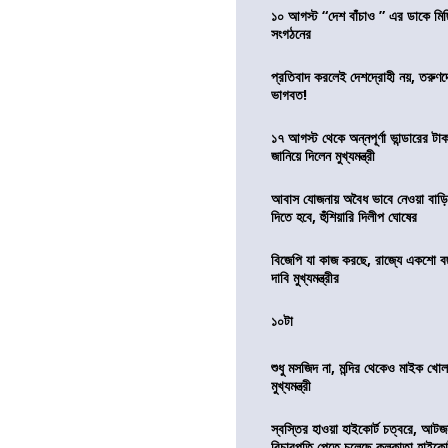
১০ আগস্ট “দেশ বাঁচাও ” এর ডাকে মিছ
সংগঠনের
প্রতিবাদ করলেই দেশদ্রোহী নয়, তরুণ
ভাগবত!
১৭ আগস্ট থেকে অন্নপূর্ণা ভান্ডারের টা
জানিয়ে দিলেন মুখ্যমন্ত্রী
আবাস যোজনায় অবৈধ ভাবে নেওয়া বাড়ি
দিতে হবে, হুঁশিয়ারি দিলীপ ঘোষের
বিজেপি যা কাজ করছে, রাজ্যে একশো ব
দাবি মুখ্যমন্ত্রীর
১০টা
শুধু মসজিদ না, মন্দির থেকেও মাইক খোলা
মুখ্যমন্ত্রী
স্বস্তির হাওয়া হাইকোর্ট চত্বরে, আটজ
বিচারপতি পেতে চলেছে কলকাতা হাইকোর