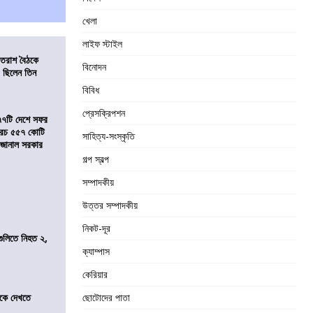
খেলা
লাইফ স্টাইল
্রাতরাশ বৈঠকে
বিনোদন
 ছিলেন তিন
বিবিধ
প্রেসক্রিপশন
৭৭টি দেশে সফর
, খরচ ৫৫৭ কোটি
সাহিত্য-সংস্কৃতি
ে জানাল সরকার
গল্প স্বল্প
সম্পাদকীয়
উত্তর সম্পাদকীয়
নিকট-দূর
 গুলিতে নিহত ২,
ক্যাম্পাস
কেরিয়ার
তীকে দেখতে
ছোটোদের পাতা