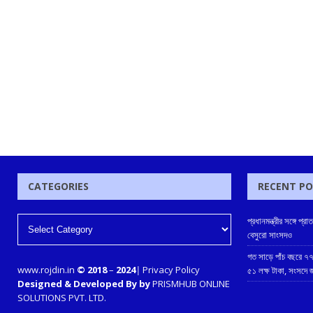
CATEGORIES
RECENT P
প্রধানমন্ত্রীর সঙ্গে 
বেসুরো সাংসদও
গত সাড়ে পাঁচ বছরে ৭৭
www.rojdin.in
© 2018
–
2024
|
Privacy Policy
৫১ লক্ষ টাকা, সংসদে
Designed & Developed By by
PRISMHUB ONLINE
SOLUTIONS PVT. LTD.