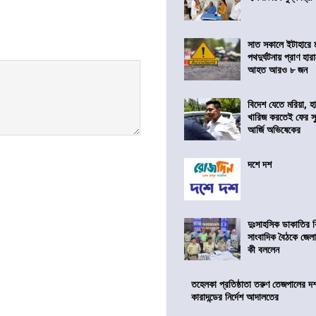
সাত সকালে ইটাহারে মর
পথদুর্ঘটনায় প্রাণ হা
আহত আরও ৮ জন
বিদেশ যেতে মরিয়া, 
খারিজ করতেই ফের সুপ
আর্জি অভিষেকের
দশে দশ
দুঃসাহসিক ডাকাতির ক
সাংবাদিক বৈঠকে জেলা
কী বললেন
তহেলকা প্রতিষ্ঠাতা তরুণ তেজপালের দ
কারাদন্ডের নির্দেশ আদালতের