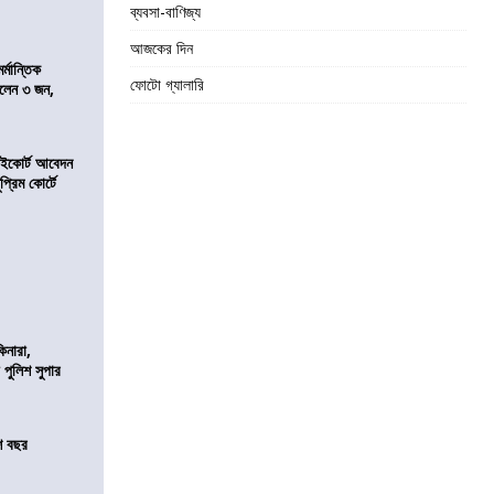
ব্যবসা-বাণিজ্য
আজকের দিন
্মান্তিক
ফোটো গ্যালারি
রালেন ৩ জন,
হাইকোর্ট আবেদন
্রিম কোর্টে
িনারা,
 পুলিশ সুপার
শ বছর