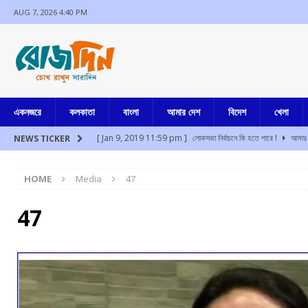
AUG 7, 2026 4:40 PM
একনজরে
কলকাতা
বাংলা
আমার দেশ
বিদেশ
খেলা
[ Jan 9, 2019 11:59 pm ]
লোকসভা নির্বাচনে কি হতে পারে !
আমার 
NEWS TICKER
[ Aug 7, 2026 2:22 pm ]
প্রধানমন্ত্রীর সঙ্গে প্রাতরাশ বৈঠকে এনসি
HOME
Media
47
[ Aug 7, 2026 1:00 pm ]
গত সাড়ে পাঁচ বছরে ৭৭টি দেশে সফর প্রধানমন
[ Aug 7, 2026 12:33 pm ]
আরো ১২
আমার বাংলা
47
[ Aug 7, 2026 12:26 pm ]
থাইল্যান্ডে কিশোরের গুলিতে নিহত ২, আ
[ Aug 7, 2026 12:05 pm ]
অসুস্থ মিঠুন চক্রবর্তীকে দেখতে হাসপাতালে 
[ Jul 17, 2024 3:35 pm ]
চুরির অপবাদে একই পরিবারের ৩ সদস্যকে মা