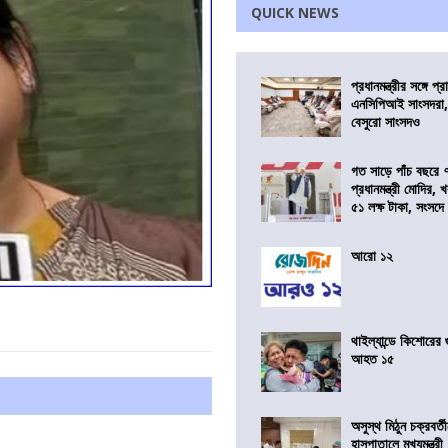
QUICK NEWS
প্রধানমন্ত্রীর সঙ্গে প
এনসিপিআই সাংসদরা,
বেসুরো সাংসদও
গত সাড়ে পাঁচ বছরে 
প্রধানমন্ত্রী মোদির
৫১ লক্ষ টাকা, সংসদ
আরো ১২
থাইল্যান্ডে কিশোরের
আহত ১৫
অসুস্থ মিঠুন চক্রবর্
হাসপাতালে মুখ্যমন্ত্রী