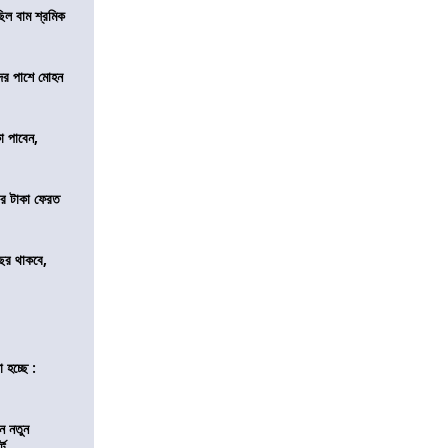
িল বাম শ্রমিক
দের পাশে মোহন
কা পাবেন,
র টাকা ফেরত
ছর থাকবে,
 হচ্ছে :
ন নতুন
্ট