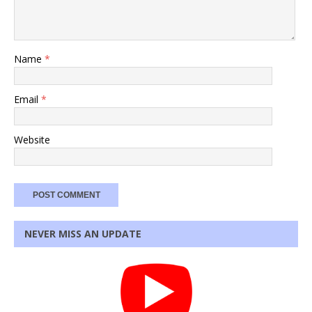
Name
*
Email
*
Website
NEVER MISS AN UPDATE