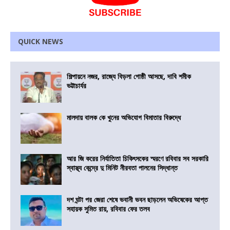
QUICK NEWS
শিল্পায়নে নজর, রাজ্যে বিড়লা গোষ্ঠী আসছে, দাবি শমীক
ভট্টাচার্যর
মালদায় বালক কে খুনের অভিযোগ বিমাতার বিরুদ্ধে
আর জি করের নির্যাতিতা চিকিৎসকের স্মরণে রবিবার সব সরকারি
স্বাস্থ্য কেন্দ্রে দু মিনিট নীরবতা পালনের সিদ্ধান্ত
দশ ঘন্টা পর জেরা শেষে ভবানী ভবন ছাড়লেন অভিষেকের আপ্ত
সহায়ক সুমিত রায়, রবিবার ফের তলব