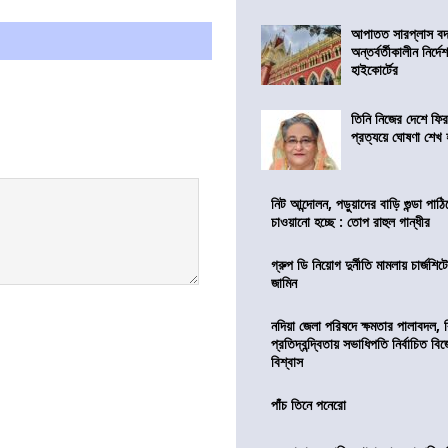
আপাতত সারপ্লাস বদ
অন্তর্বর্তীকালীন নির্
হাইকোর্টের
তিনি নিজের দেশে ফির
প্রত্যয়ে ঘোষণা শেখ
নিট আন্দোলন, পড়ুয়াদের বাড়ি গুন্ডা পাঠিয়
চাওয়ানো হচ্ছে : তোপ রাহুল গান্ধীর
গ্রুপ ডি নিয়োগ দুর্নীতি মামলায় চার্জশি
জামিন
নদিয়া জেলা পরিষদে ক্ষমতার পালাবদল, 
প্রতিদ্বন্দ্বিতায় সভাধিপতি নির্বাচিত ব
বিশ্বাস
পাঁচ তিনে পনেরো