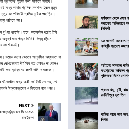
ী শ্রমিকের মৃত্যুর কথা জানানো হয়েছে।
ই মধ্যে আবার শ্রমিক স্পেশাল ট্রেনে মৃত্যু
ৃত্যু হল পরিযায়ী শ্রমিক বুধিয়া পাহাড়ির।
ধর্মস্থান থেকে জোর 
জন্যে পাঠানো হয়।
সরানোর অভিযোগে স
সিদ্দিকী
ন বুধিয়া পাহাড়ি। তবে, অনেকদিন ধরেই টিবি
অসুস্থ হয়ে পড়েন তিনি। কিন্তু ট্রেনে
১৩ আগস্ট কলকাতা প
যু হয় ট্রেনেই।
কর্মসূচি প্রদেশ কংগ্র
যে। কয়েক জনের ক্ষেত্রে আনুষঙ্গিক অসুস্থতা বা
াঁদের বেশিরভাগই দীর্ঘ দিন ধরে কোনও না কোনও
আইনের শাসনের দাবি
ায়ী করা ন্যায্য নয় বলেই দাবি রেলওয়ের।
কংগ্রেসের অভিনব প্
পুলিশকে দিলেন গোল
 ঘটনাগুলির মধ্যে ১৮টি নর্থ-ইস্ট জোনের, নর্থ-
পেশ্যালই উত্তরপ্রদেশ ও বিহারের বলে খবর।
প্রবল ঝড়, বৃষ্টি, বাজ
মেদিনীপুরে মৃত তিন
NEXT
ে অন্তর্ভুক্ত করে জি-১০/১১
বাড়ির কাছে জমা জল,
চান ট্রাম্প
শিশুর