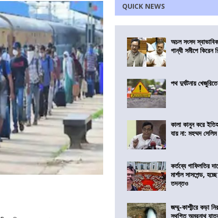
QUICK NEWS
অচল সংসদ স্বাভাবিক
গান্ধী সমীপে কিরেন র
পথ দুর্ঘটনায় খেজুরি
কালা কানুন করে ইতি
যায় না: মহম্মদ সেলিম
কর্তব্যে গাফিলতির দা
মার্শাল সাসপেন্ড, হচ্ছ
তদন্তও
জম্মু-কাশ্মীরে কড়া নি
স্থগিত অমরনাথ যাত্