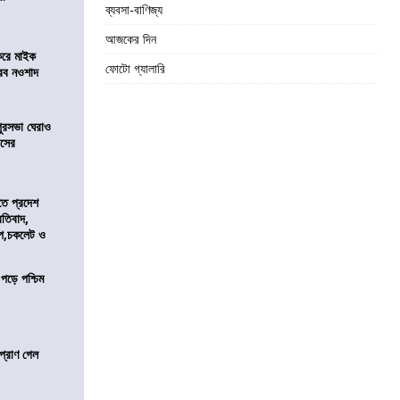
ব্যবসা-বাণিজ্য
আজকের দিন
করে মাইক
ফোটো গ্যালারি
রব নওশাদ
ুরসভা ঘেরাও
েসের
তে প্রদেশ
রতিবাদ,
াপ,চকলেট ও
 পড়ে পশ্চিম
প্রাণ গেল