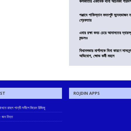
কলকাতার একাধিক থানা আচমকা পরিদর্শনে 
পঞ্জাবে পাকিস্তান মদতপুষ্ট সন্দেহভাজন ন
গ্রেফতার
এবার রক্ষা কবচ চেয়ে আদালতের দ্বারস্থ
মন্ডলও
বিধানসভার মার্শালকে বিনা কারণে সাসপে
অভিযোগ, ক্ষোভ কর্মী মহলে
OST
ROJDIN APPS
খতে রাহুল গান্ধী সমীপে কিরেন রিজিজু
 ৫ জন নিহত