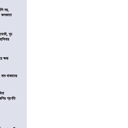
লি নয়,
দেশ কলকাতা
বেনই, দৃঢ
 হাসিনার
ে ক্ষমা
টে নাম থাকাদের
বিনা
িজেপির প্রণতি