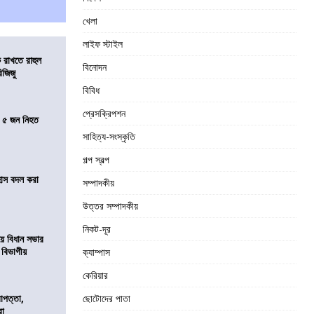
খেলা
লাইফ স্টাইল
 রাখতে রাহুল
বিনোদন
িজিজু
বিবিধ
প্রেসক্রিপশন
তে ৫ জন নিহত
সাহিত্য-সংস্কৃতি
গল্প স্বল্প
হাস বদল করা
সম্পাদকীয়
উত্তর সম্পাদকীয়
নিকট-দূর
য়ে বিধান সভার
ে বিভাগীয়
ক্যাম্পাস
কেরিয়ার
রাপত্তা,
ছোটোদের পাতা
রা