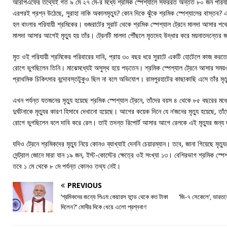
আরপিএফের তথ্যেই গত ৯ মে ২৭ মে-র মধ্যে শ্রমিক স্পেশ্যালে সফররত অন্তত ৮০ জন পরিযায়
এরপরই প্রশ্ন উঠেছে, সুরাহা নাকি অকালমৃত্যু? কোন দিকে ঝুঁকে শ্রমিক স্পেশ্যালের বাস্তব? এর
হল বাংলার পরিযায়ী শ্রমিকের। গুজরাটের সুরাট থেকে শ্রমিক স্পেশ্যাল ট্রেনে মালদা আসার পথে ম
মালদা আসার আগেই মৃত্যু হয় তাঁর। ট্রেনটি মালদা পৌঁছলে মৃতদেহ উদ্ধার করে ময়নাতদন্তের 
মৃত ওই পরিযায়ী শ্রমিকের পরিবারের দাবি, প্রায় ৩০ বছর ধরে সুরাটে একটি হোটেলে কাজ করতে
রোগে ভুগছিলেন তিনি। মাঝেমধ্যেই অসুস্থ হয়ে পড়তেন। শ্রমিক স্পেশ্যাল ট্রেনে আসার সময়ও 
প্রাথমিক চিকিৎসার বন্দোবস্তটুকুও ছিল না বলে অভিযোগ। রামপুরহাটের কাছাকাছি এসে তাঁর মৃত্
এখন পর্যন্ত যতজনের মৃত্যু হয়েছে শ্রমিক স্পেশ্যাল ট্রেনে, তাঁদের বয়স ৪ থেকে ৮৫ বছরের মধ্
দুর্ঘটনাকে মৃত্যুর কারণ হিসাবে দেখানো হয়েছে। আগের কয়েক দিনে যে ন’জনের মৃত্যু হয়েছে, ত
রোগে ভুগছিলেন বলে দাবি করে রেল। তাই তদন্ত রিপোর্ট আসার আগে রেলকে এই মৃত্যুর জন্য দ
যদিও ট্রেনে শ্রমিকদের মৃত্যু নিয়ে কোনও ব্যাখ্যাই দেননি চেয়ারম্যান। তবে, জানা গিয়েছে মৃত্যুর
সেন্ট্রাল জোনে মারা যান ১৯ জন, ইস্ট-কোস্টের ক্ষেত্রে ওই সংখ্যা ১৩। বেশিরভাগ শ্রমিক স্
তবে ১ মে থেকে ৮ মে পর্যন্ত কোনও তথ্য নেই।
PREVIOUS
‘শ্রমিকদের জন্যে পিএম কেয়ারস ফান্ড থেকে কত টাকা
‘জি-৭ সেকেলে’, ভারতক
দিলেন?’ মোদীর দিকে ধেয়ে এলো প্রশ্নবাণ