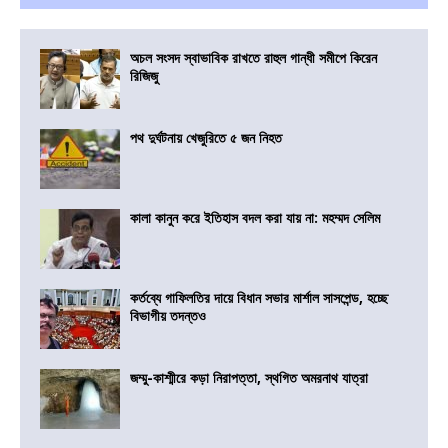
অচল সংসদ স্বাভাবিক রাখতে রাহুল গান্ধী সমীপে কিরেন
রিজিজু
পথ দুর্ঘটনায় খেজুরিতে ৫ জন নিহত
কালা কানুন করে ইতিহাস বদল করা যায় না: মহম্মদ সেলিম
কর্তব্যে গাফিলতির দায়ে বিধান সভার মার্শাল সাসপেন্ড, হচ্ছে
বিভাগীয় তদন্তও
জম্মু-কাশ্মীরে কড়া নিরাপত্তা, স্থগিত অমরনাথ যাত্রা