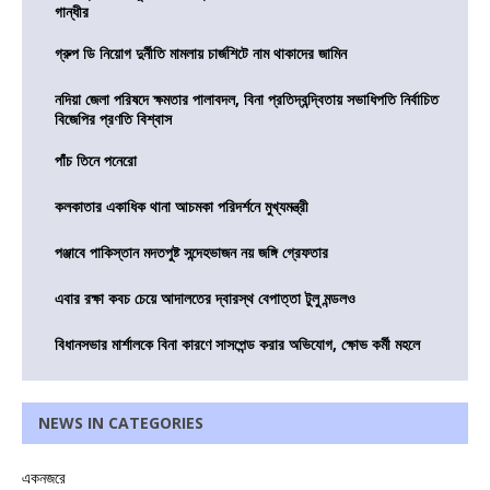
গান্ধীর
গ্রুপ ডি নিয়োগ দুর্নীতি মামলায় চার্জশিটে নাম থাকাদের জামিন
নদিয়া জেলা পরিষদে ক্ষমতার পালাবদল, বিনা প্রতিদ্বন্দ্বিতায় সভাধিপতি নির্বাচিত
বিজেপির প্রণতি বিশ্বাস
পাঁচ তিনে পনেরো
কলকাতার একাধিক থানা আচমকা পরিদর্শনে মুখ্যমন্ত্রী
পঞ্জাবে পাকিস্তান মদতপুষ্ট সন্দেহভাজন নয় জঙ্গি গ্রেফতার
এবার রক্ষা কবচ চেয়ে আদালতের দ্বারস্থ বেপাত্তা টুলু মন্ডলও
বিধানসভার মার্শালকে বিনা কারণে সাসপেন্ড করার অভিযোগ, ক্ষোভ কর্মী মহলে
NEWS IN CATEGORIES
একনজরে