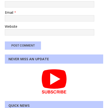
Email
*
Website
NEVER MISS AN UPDATE
QUICK NEWS