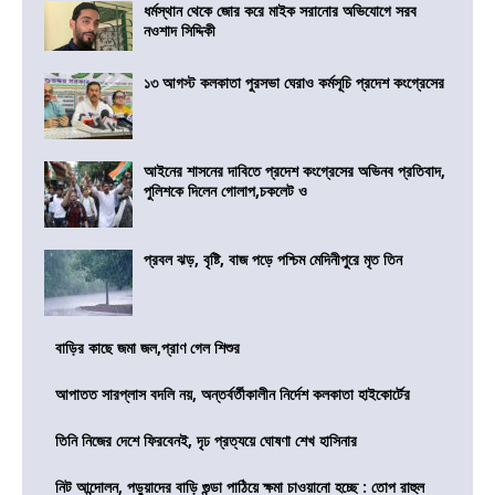
ধর্মস্থান থেকে জোর করে মাইক সরানোর অভিযোগে সরব
নওশাদ সিদ্দিকী
১৩ আগস্ট কলকাতা পুরসভা ঘেরাও কর্মসূচি প্রদেশ কংগ্রেসের
আইনের শাসনের দাবিতে প্রদেশ কংগ্রেসের অভিনব প্রতিবাদ,
পুলিশকে দিলেন গোলাপ,চকলেট ও
প্রবল ঝড়, বৃষ্টি, বাজ পড়ে পশ্চিম মেদিনীপুরে মৃত তিন
বাড়ির কাছে জমা জল,প্রাণ গেল শিশুর
আপাতত সারপ্লাস বদলি নয়, অন্তর্বর্তীকালীন নির্দেশ কলকাতা হাইকোর্টের
তিনি নিজের দেশে ফিরবেনই, দৃঢ প্রত্যয়ে ঘোষণা শেখ হাসিনার
নিট আন্দোলন, পড়ুয়াদের বাড়ি গুন্ডা পাঠিয়ে ক্ষমা চাওয়ানো হচ্ছে : তোপ রাহুল