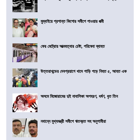
মুম্বাইয়ে প্রশান্ত কিশোর সমীপে পাওয়ার পত্মী
ফের মেট্রোয় আত্মহত্যার চেষ্টা, পরিষেবা ব্যাহত
উত্তরাখন্ডের দেবপ্রয়াগে খাদে গাড়ি পড়ে নিহত ৫, আহত এক
অসমে মিজোরামের দুই নাবালিকা অপহরণ, ধর্ষণ, ধৃত তিন
নবান্নে মুখ্যমন্ত্রী সমীপে ঋতব্রত সহ অনুগামীরা