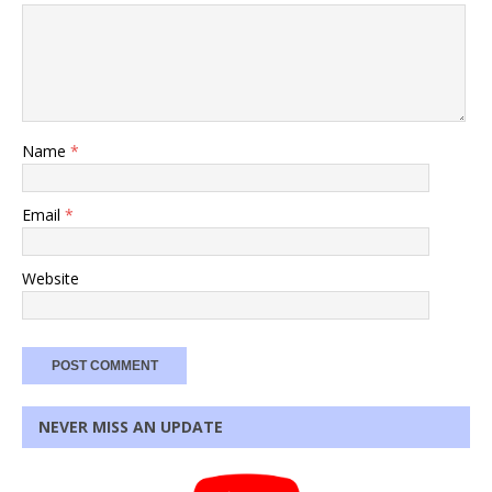
Name
*
Email
*
Website
NEVER MISS AN UPDATE