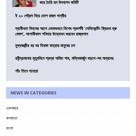
করে তৈরি হল উদযাপন কমিটি
ই ২০ পেট্রল নিয়ে তোপ রাহুল গান্ধীর
স্বাধীনতা দিবসের আগে লোকভবনে বিশেষ প্রদর্শনী ‘সেলিব্রেটিং ফ্রিডম থ্রু
বেঙ্গল’, আগামীকাল শনিবার উদ্বোধন করবেন রাজ্যপাল
মুখ্যমন্ত্রীর হর ঘর তিরঙ্গা যাত্রায় মানুষের ঢল
রবীন্দ্রনাথের মৃত্যুদিনে শ্রদ্ধা অমিত শাহ, মল্লিকার্জুন খড়গে-সহ অন্যদের
পাঁচ তিনে পনেরো
NEWS IN CATEGORIES
একনজরে
কলকাতা
বাংলা