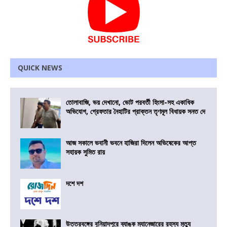
QUICK NEWS
তোলাবাজি, ভয় দেখানো, ভোট পরবর্তী হিংসা-সহ একাধিক
অভিযোগ, গ্রেফতার নৈহাটির প্রাক্তন তৃণমূল বিধায়ক সনত দে
আজ সকালে ভবানী ভবনে হাজিরা দিলেন অভিষেকের আপ্ত
সহায়ক সুমিত রায়
দশে দশ
উত্তরবঙ্গের বুনিয়াদপুরে ব্যাঙ্ক ম্যানেজারের রহস্য মৃত্যু