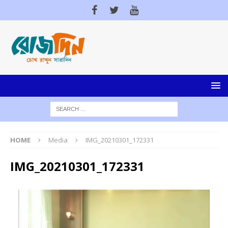
HOME
Media
IMG_20210301_172331
IMG_20210301_172331