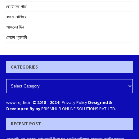
ছোটোদের পাতা
ব্যবসা-বাণিজ্য
আজকের দিন
ফোটো গ্যালারি
CATEGORIES
www.rojdin.in
© 2018
–
2024
|
Privacy Policy
Designed &
Developed By by
PRISMHUB ONLINE SOLUTIONS PVT. LTD.
RECENT POST
তোলাবাজি, ভয় দেখানো, ভোট পরবর্তী হিংসা-সহ একাধিক অভিযোগ, গ্রেফতার নৈহাটির প্রাক্তন