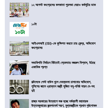
১২ আগস্ট কংগ্রেসের কলকাতা পুরসভা ঘেরাও কর্মসূচির ডাক
১০টা
আইএসআই (ISI)-কে কুক্ষিগত করতে চায় কেন্দ্র, অভিযোগ
কংগ্রেসের
সভাধিপতি নির্বাচন মিটতেই গ্রেফতার নজরুল বিশ্বাস, উঠছে
একাধিক প্রশ্ন
সল্টলেকে গেস্ট হাউস খুলে দেহব্যবসা চালানোর অভিযোগ,
পুলিশের জালে ও্রাক্তন মন্ত্রী সুজিত বসু-ঘনিষ্ঠ সায়ন দে-সহ
দুই
রাজ্য সরকারের উদ্যোগে শুরু হচ্ছে বর্ষব্যাপী মহানায়ক
উত্তমকুমারের জন্মশতবর্ষ স্মরণ, মুখ্যমন্ত্রীকে প্রধান পৃষ্ঠপোষক