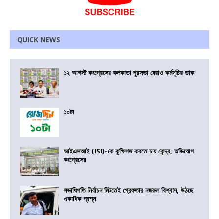
QUICK NEWS
১২ আগস্ট কংগ্রেসের কলকাতা পুরসভা ঘেরাও কর্মসূচির ডাক
১০টা
আইএসআই (ISI)-কে কুক্ষিগত করতে চায় কেন্দ্র, অভিযোগ
কংগ্রেসের
সভাধিপতি নির্বাচন মিটতেই গ্রেফতার নজরুল বিশ্বাস, উঠছে
একাধিক প্রশ্ন