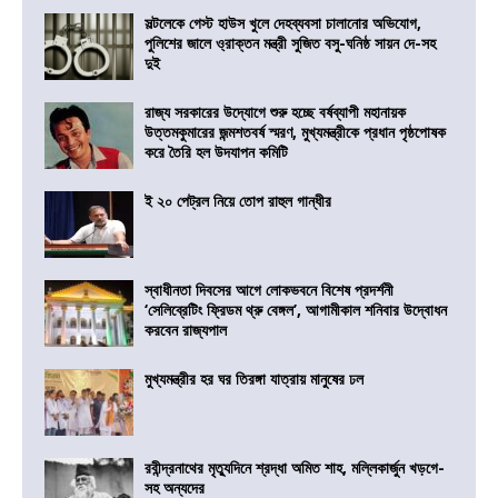
সল্টলেকে গেস্ট হাউস খুলে দেহব্যবসা চালানোর অভিযোগ,
পুলিশের জালে ও্রাক্তন মন্ত্রী সুজিত বসু-ঘনিষ্ঠ সায়ন দে-সহ
দুই
রাজ্য সরকারের উদ্যোগে শুরু হচ্ছে বর্ষব্যাপী মহানায়ক
উত্তমকুমারের জন্মশতবর্ষ স্মরণ, মুখ্যমন্ত্রীকে প্রধান পৃষ্ঠপোষক
করে তৈরি হল উদযাপন কমিটি
ই ২০ পেট্রল নিয়ে তোপ রাহুল গান্ধীর
স্বাধীনতা দিবসের আগে লোকভবনে বিশেষ প্রদর্শনী
‘সেলিব্রেটিং ফ্রিডম থ্রু বেঙ্গল’, আগামীকাল শনিবার উদ্বোধন
করবেন রাজ্যপাল
মুখ্যমন্ত্রীর হর ঘর তিরঙ্গা যাত্রায় মানুষের ঢল
রবীন্দ্রনাথের মৃত্যুদিনে শ্রদ্ধা অমিত শাহ, মল্লিকার্জুন খড়গে-
সহ অন্যদের