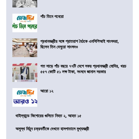
পাঁচ তিনে পনেরো
প্রধানমন্ত্রীর সঙ্গে প্রাতরাশ বৈঠকে এনসিপিআই সাংসদরা,
ছিলেন তিন বেসুরো সাংসদও
গত সাড়ে পাঁচ বছরে ৭৭টি দেশে সফর প্রধানমন্ত্রী মোদির, খরচ
৫৫৭ কোটি ৫১ লক্ষ টাকা, সংসদে জানাল সরকার
আরো ১২
থাইল্যান্ডে কিশোরের গুলিতে নিহত ২, আহত ১৫
অসুস্থ মিঠুন চক্রবর্তীকে দেখতে হাসপাতালে মুখ্যমন্ত্রী