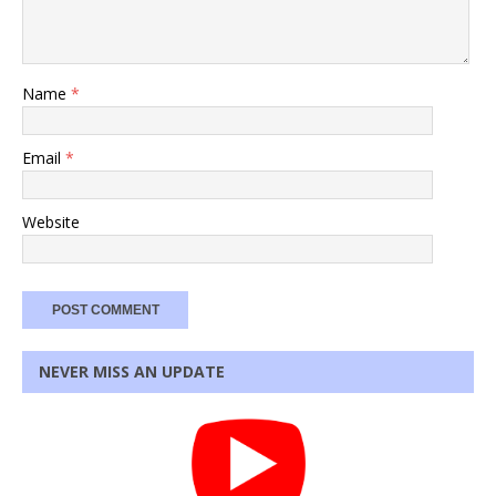
Name
*
Email
*
Website
NEVER MISS AN UPDATE