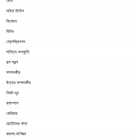
খেলা
লাইফ স্টাইল
বিনোদন
বিবিধ
প্রেসক্রিপশন
সাহিত্য-সংস্কৃতি
গল্প স্বল্প
সম্পাদকীয়
উত্তর সম্পাদকীয়
নিকট-দূর
ক্যাম্পাস
কেরিয়ার
ছোটোদের পাতা
ব্যবসা-বাণিজ্য