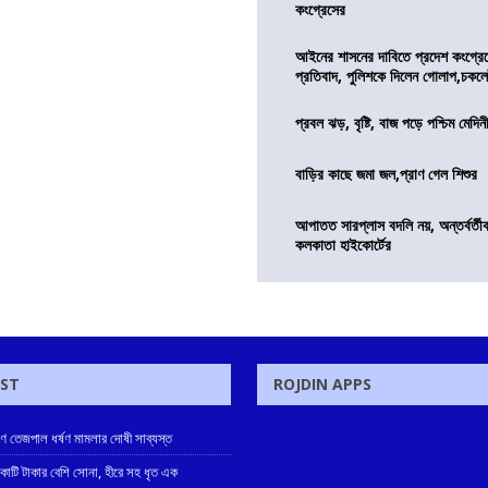
কংগ্রেসের
আইনের শাসনের দাবিতে প্রদেশ কংগ্র
প্রতিবাদ, পুলিশকে দিলেন গোলাপ,চকল
প্রবল ঝড়, বৃষ্টি, বাজ পড়ে পশ্চিম মেদিন
বাড়ির কাছে জমা জল,প্রাণ গেল শিশুর
আপাতত সারপ্লাস বদলি নয়, অন্তর্বর্তীকা
কলকাতা হাইকোর্টের
OST
ROJDIN APPS
ুণ তেজপাল ধর্ষণ মামলার দোষী সাব্যস্ত
 কোটি টাকার বেশি সোনা, হীরে সহ ধৃত এক