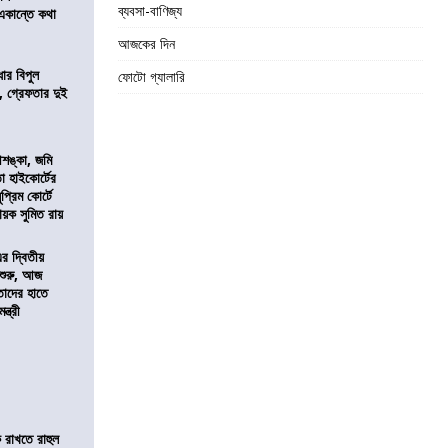
ব্যবসা-বাণিজ্য
 একান্তে কথা
আজকের দিন
ার বিপুল
ফোটো গ্যালারি
 গ্রেফতার দুই
শঙ্কা, জমি
তা হাইকোর্টের
প্রিম কোর্টে
য়ক সুমিত রায়
এর দ্বিতীয়
 শুরু, আজ
তাদের হাতে
্ত্রী
 রাখতে রাহুল