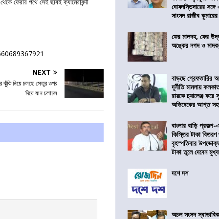
থেকে ফেরার পথে সেই ছবিই ক্যামেরাবন্দী
ঘোষদস্তিদারের সঙ্গে
সাংসদ রাজীব কুমারের
ফের মালদহ, ফের উদ্ধ
অঙ্কের নগদ ও মাদক,
3660689367921
NEXT
বাড়ছে গ্রেফতারির আ
 ঝুঁকি নিয়ে চলছে সেতুর ওপর
দূর্নীতি মামলায় কলকা
দিয়ে যান চলাচল
রায়কে চ্যালেঞ্জ করে সু
অভিষেকের আপ্ত সহা
বাংলার বাড়ি প্রকল্প-
কিস্তির টাকা বিতরণ
বৃহস্পতিবার উপভোক্
টাকা তুলে দেবেন মুখ্যমন
দশে দশ
অচল সংসদ স্বাভাবিক