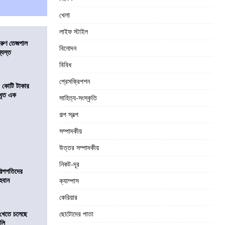
খেলা
লাইফ স্টাইল
তরুণ তেজপাল
বিনোদন
্যস্ত
বিবিধ
প্রেসক্রিপশন
১ কোটি টাকার
 ধৃত এক
সাহিত্য-সংস্কৃতি
গল্প স্বল্প
সম্পাদকীয়
উত্তর সম্পাদকীয়
নিকট-দূর
িল্পপতিদের
হবান
ক্যাম্পাস
কেরিয়ার
 খেতে চলেছে
ছোটোদের পাতা
কলি