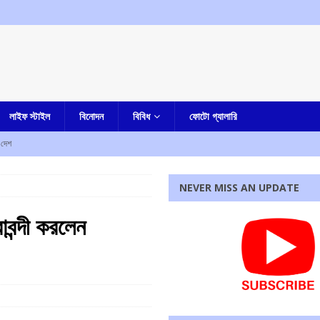
লাইফ স্টাইল
বিনোদন
বিবিধ
ফোটো গ্যালারি
দেশ
লার দোষী সাব্যস্ত
আমার দেশ
NEVER MISS AN UPDATE
না, হীরে সহ ধৃত এক
কলকাতা
াবন্দী করলেন
িয়োগের আহবান মুখ্যমন্ত্রীর
আমার বাংলা
ৃণমূল? কাকলি ঘোষদস্তিদারের সঙ্গে একান্তে কথা সাংসদ রাজীব কুমারের
আমার বাংলা
রধোর, উত্তেজনা ডোমজুর এলাকায়..
বাংলা