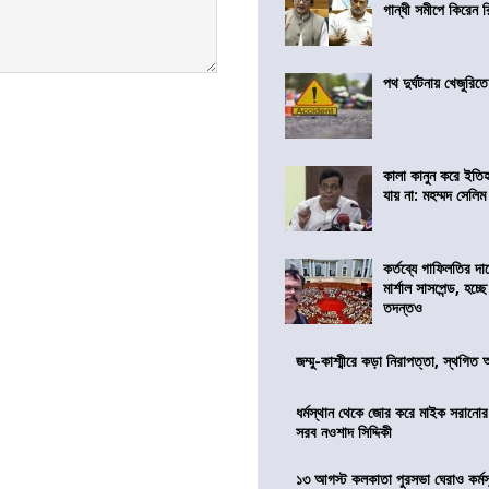
গান্ধী সমীপে কিরেন র
পথ দুর্ঘটনায় খেজুরি
কালা কানুন করে ইতি
যায় না: মহম্মদ সেলিম
কর্তব্যে গাফিলতির দা
মার্শাল সাসপেন্ড, হচ্ছ
তদন্তও
জম্মু-কাশ্মীরে কড়া নিরাপত্তা, স্থগিত 
ধর্মস্থান থেকে জোর করে মাইক সরানো
সরব নওশাদ সিদ্দিকী
১৩ আগস্ট কলকাতা পুরসভা ঘেরাও কর্মস