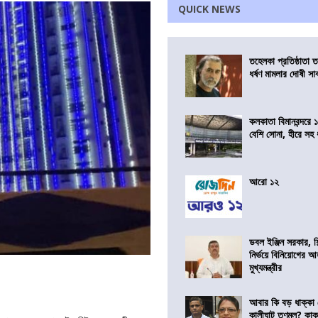
QUICK NEWS
তহেলকা প্রতিষ্ঠাতা 
ধর্ষণ মামলার দোষী সাব
কলকাতা বিমানবন্দরে 
বেশি সোনা, হীরে সহ
আরো ১২
ডবল ইঞ্জিন সরকার, শ
নির্ভয়ে বিনিয়োগের আ
মুখ্যমন্ত্রীর
আবার কি বড় ধাক্কা
কালীঘাট তৃণমূল? কা