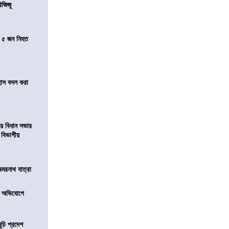
িজিজু
তে ৫ জন নিহত
হাস বদল করা
য়ে বিধান সভার
ে বিভাগীয়
অমরনাথ যাত্রা
র অভিযোগে
ূচি প্রদেশ