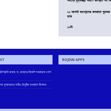
নবান্নে মুখ্যমন্ত্রী সমীপে ঋতব্রত সহ অ
১২ আগস্ট কংগ্রেসের কলকাতা পুরসভা ঘ
ডাক
১০টা
OST
ROJDIN APPS
্রতিশ্রুতি রাখছে না, রাজ্যের বিজেপি সরকারকে তোপ
ালয় পুনরুদ্ধারে অধীর চৌধুরীর অবস্থান বিক্ষোভ