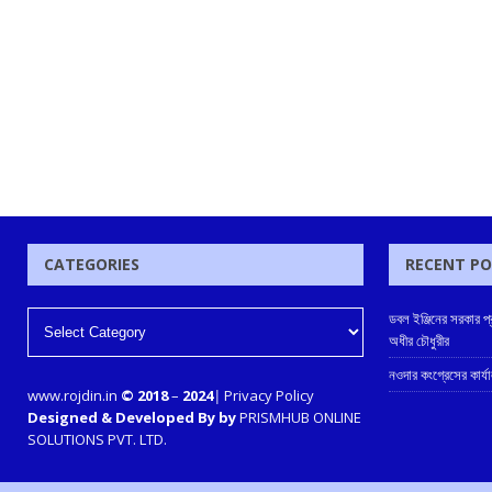
CATEGORIES
RECENT P
ডবল ইঞ্জিনের সরকার প
অধীর চৌধুরীর
নওদার কংগ্রেসের কার্য
www.rojdin.in
© 2018
–
2024
|
Privacy Policy
Designed & Developed By by
PRISMHUB ONLINE
SOLUTIONS PVT. LTD.