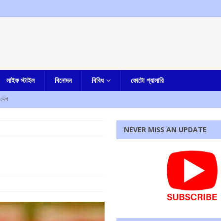
লাইফ স্টাইল
বিনোদন
বিবিধ
ফোটো গ্যালারি
দেশ
, রাজ্যের বিজেপি সরকারকে তোপ অধীর চৌধুরীর
আমার বাংলা
NEVER MISS AN UPDATE
চৌধুরীর অবস্থান বিক্ষোভ
আমার বাংলা
র বিরুদ্ধে শ্লীলতাহানির অভিযোগ প্রত্যাহার করলেন টলিপাড়ার মেকআপ আর্টিস্ট, ফেসবুক পোস্টে দিলেন সাফাই
কাউন্সিলরের স্বামীর মৃত্যু, চাঞ্চল্য
আমার বাংলা
চাঞ্চল্য
কলকাতা
রধোর, উত্তেজনা ডোমজুর এলাকায়..
বাংলা