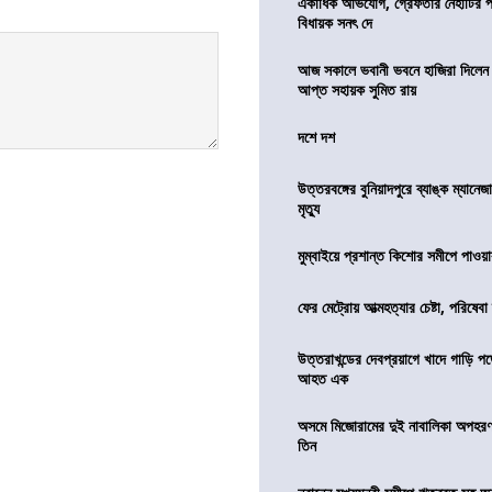
একাধিক অভিযোগ, গ্রেফতার নৈহাটির প্
বিধায়ক সনৎ দে
আজ সকালে ভবানী ভবনে হাজিরা দিলেন
আপ্ত সহায়ক সুমিত রায়
দশে দশ
উত্তরবঙ্গের বুনিয়াদপুরে ব্যাঙ্ক ম্যানে
মৃত্যু
মুম্বাইয়ে প্রশান্ত কিশোর সমীপে পাওয়ার
ফের মেট্রোয় আত্মহত্যার চেষ্টা, পরিষেবা
উত্তরাখন্ডের দেবপ্রয়াগে খাদে গাড়ি প
আহত এক
অসমে মিজোরামের দুই নাবালিকা অপহরণ, 
তিন