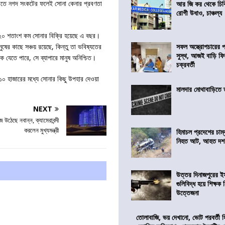
ের হাতে নগদ সংকটের ফলেই সোনা কেনার প্রবণতা
আর জি কর থেকে চিকি
রোগী উধাও, চাঞ্চল্য
় ২০ শতাংশ কম সোনার বিক্রি হয়েছে এ বছর।
ষের কাছে সঞ্চয় রয়েছে, কিন্তু তা ভবিষ্যতের
সফল অস্ত্রোপচারের
সুস্থ, আজই বাড়ি ফি
 যেতে পারে, সে ব্যাপারে মানুষ অনিশ্চিত।
চক্রবর্তী
 হাজারের মধ্যে সোনার কিছু উপহার দেওয়া
মালদার মোথাবাড়িতে তৃ
NEXT
উঠেছে নবান্ন, ক্যামেরাবন্দী
করলেন মুখ্যমন্ত্রী
হিমাচল প্রদেশের চাম্
নিহত আট, আহত দ
উত্তর দিনাজপুরের ই
গুলিবিদ্ধ হয়ে শিক্ষক
উত্তেজনা
তোলাবাজি, ভয় দেখানো, ভোট পরবর্তী 