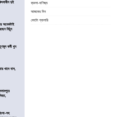
ৎসাধীন দুই
ব্যবসা-বাণিজ্য
আজকের দিন
ফোটো গ্যালারি
 পর অনেকটাই
রছেন মিঠুন
ণমূল কর্মী খুন
বায় খাদে বাস,
শ
সলামপুরে
 নিহত,
হিংসা-সহ