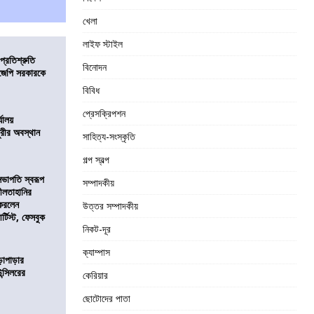
খেলা
লাইফ স্টাইল
প্রতিশ্রুতি
বিনোদন
িজেপি সরকারকে
বিবিধ
প্রেসক্রিপশন
্যালয়
ুরীর অবস্থান
সাহিত্য-সংস্কৃতি
গল্প স্বল্প
সভাপতি স্বরূপ
সম্পাদকীয়
লীলতাহানির
 করলেন
উত্তর সম্পাদকীয়
টিস্ট, ফেসবুক
নিকট-দূর
ক্যাম্পাস
ড়াপাড়ার
ন্সিলরের
কেরিয়ার
ছোটোদের পাতা