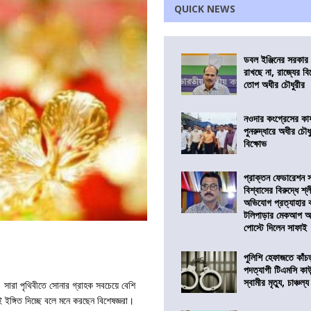
QUICK NEWS
ডবল ইঞ্জিনের সরকার 
রাখছে না, রাজ্যের ব
তোপ অধীর চৌধুরীর
নওদার কংগ্রেসের কার
পুনরুদ্ধারে অধীর চৌধ
বিক্ষোভ
প্রাক্তন ফেডারেশন 
বিশ্বাসের বিরুদ্ধে শ্
অভিযোগ প্রত্যাহার
টলিপাড়ার মেকআপ আর্
পোস্টে দিলেন সাফাই
পুলিশি হেফাজতে কাঁচ
পদত্যাগী টিএমসি কাউ
স্বামীর মৃত্যু, চাঞ্চল্য
 সারা পৃথিবীতে সোনার গ্রাহক সবচেয়ে বেশি
ইঙ্গিত দিচ্ছে বলে মনে করছেন বিশেষজ্ঞরা।