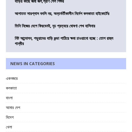
বাড়ির কাছে জমা জল,প্রাণ গেল শিশুর
আপাতত সারপ্লাস বদলি নয়, অন্তর্বর্তীকালীন নির্দেশ কলকাতা হাইকোর্টের
তিনি নিজের দেশে ফিরবেনই, দৃঢ প্রত্যয়ে ঘোষণা শেখ হাসিনার
নিট আন্দোলন, পড়ুয়াদের বাড়ি গুন্ডা পাঠিয়ে ক্ষমা চাওয়ানো হচ্ছে : তোপ রাহুল
গান্ধীর
NEWS IN CATEGORIES
একনজরে
কলকাতা
বাংলা
আমার দেশ
বিদেশ
খেলা