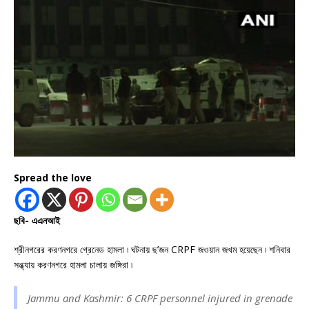
Spread the love
ছবি- এএনআই
শ্রীনগরের করণনগরে গ্রেনেড হামলা ৷ ঘটনায় ছ’জন CRPF জওয়ান জখম হয়েছেন ৷ শনিবার
সন্ধ্যায় করণনগরে হামলা চালায় জঙ্গিরা ৷
Jammu and Kashmir: 6 CRPF personnel injured in grenade