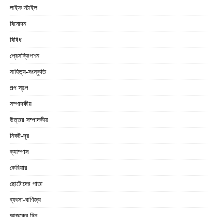
লাইফ স্টাইল
বিনোদন
বিবিধ
প্রেসক্রিপশন
সাহিত্য-সংস্কৃতি
গল্প স্বল্প
সম্পাদকীয়
উত্তর সম্পাদকীয়
নিকট-দূর
ক্যাম্পাস
কেরিয়ার
ছোটোদের পাতা
ব্যবসা-বাণিজ্য
আজকের দিন