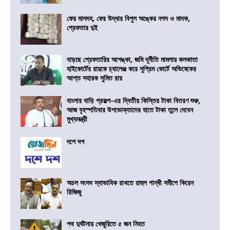
ফের মালদহ, ফের উদ্ধার বিপুল অঙ্কের নগদ ও মাদক,
গ্রেফতার দুই
বাড়ছে গ্রেফতারির আশঙ্কা, জমি দূর্নীতি মামলায় কলকাতা
হাইকোর্টের রায়কে চ্যালেঞ্জ করে সুপ্রিম কোর্টে অভিষেকের
আপ্ত সহায়ক সুমিত রায়
বাংলার বাড়ি প্রকল্প-এর দ্বিতীয় কিস্তির টাকা বিতরণ শুরু,
আজ বৃহস্পতিবার উপভোক্তাদের হাতে টাকা তুলে দেবেন
মুখ্যমন্ত্রী
দশে দশ
অচল সংসদ স্বাভাবিক রাখতে রাহুল গান্ধী সমীপে কিরেন
রিজিজু
পথ দুর্ঘটনায় খেজুরিতে ৫ জন নিহত