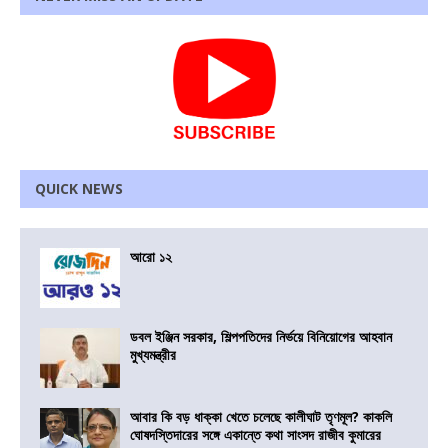
QUICK NEWS
আরো ১২
ডবল ইঞ্জিন সরকার, শিল্পপতিদের নির্ভয়ে বিনিয়োগের আহবান
মুখ্যমন্ত্রীর
আবার কি বড় ধাক্কা খেতে চলেছে কালীঘাট তৃণমূল? কাকলি
ঘোষদস্তিদারের সঙ্গে একান্তে কথা সাংসদ রাজীব কুমারের