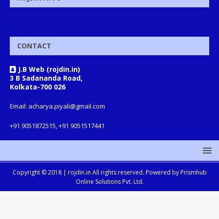
CONTACT
J.B Web (rojdin.in)
3 B Sadananda Road,
Kolkata-700 026
Email: acharya.piyali@gmail.com
+91 9051872515, +91 9051517441
Copyright © 2018 |
rojdin.in
All rights reserved. Powered by
Prismhub
Online Solutions Pvt. Ltd.