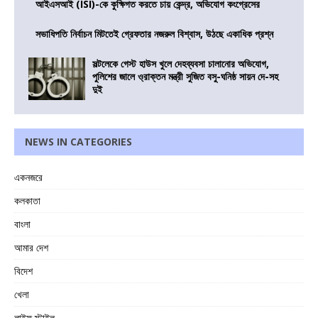
আইএসআই (ISI)-কে কুক্ষিগত করতে চায় কেন্দ্র, অভিযোগ কংগ্রেসের
সভাধিপতি নির্বাচন মিটতেই গ্রেফতার নজরুল বিশ্বাস, উঠছে একাধিক প্রশ্ন
সল্টলেকে গেস্ট হাউস খুলে দেহব্যবসা চালানোর অভিযোগ,
পুলিশের জালে ও্রাক্তন মন্ত্রী সুজিত বসু-ঘনিষ্ঠ সায়ন দে-সহ
দুই
NEWS IN CATEGORIES
একনজরে
কলকাতা
বাংলা
আমার দেশ
বিদেশ
খেলা
লাইফ স্টাইল