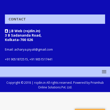
CONTACT
J.B Web (rojdin.in)
3 B Sadananda Road,
Kolkata-700 026
Email: acharya.piyali@gmail.com
+91 9051872515, +91 9051517441
Copyright © 2018 |
rojdin.in
All rights reserved. Powered by
Prismhub
Online Solutions Pvt. Ltd.