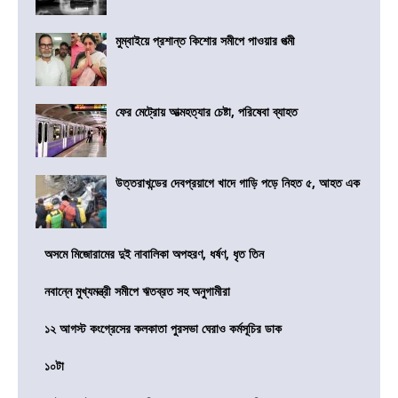
মুম্বাইয়ে প্রশান্ত কিশোর সমীপে পাওয়ার পত্মী
ফের মেট্রোয় আত্মহত্যার চেষ্টা, পরিষেবা ব্যাহত
উত্তরাখন্ডের দেবপ্রয়াগে খাদে গাড়ি পড়ে নিহত ৫, আহত এক
অসমে মিজোরামের দুই নাবালিকা অপহরণ, ধর্ষণ, ধৃত তিন
নবান্নে মুখ্যমন্ত্রী সমীপে ঋতব্রত সহ অনুগামীরা
১২ আগস্ট কংগ্রেসের কলকাতা পুরসভা ঘেরাও কর্মসূচির ডাক
১০টা