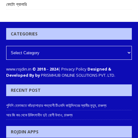
ফোটো গ্যালারি
CATEGORIES
www.rojdin.in
© 2018
–
2024
|
Privacy Policy
Designed &
Developed By by
PRISMHUB ONLINE SOLUTIONS PVT. LTD.
RECENT POST
পুলিশি হেফাজতে কাঁচড়াপাড়ার পদত্যাগী টিএমসি কাউন্সিলরের স্বামীর মৃত্যু, চাঞ্চল্য
আর জি কর থেকে চিকিৎসাধীন দুই রোগী উধাও, চাঞ্চল্য
ROJDIN APPS