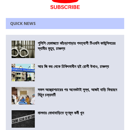
QUICK NEWS
পুলিশি হেফাজতে কাঁচড়াপাড়ার পদত্যাগী টিএমসি কাউন্সিলরের
স্বামীর মৃত্যু, চাঞ্চল্য
আর জি কর থেকে চিকিৎসাধীন দুই রোগী উধাও, চাঞ্চল্য
সফল অস্ত্রোপচারের পর অনেকটাই সুস্থ, আজই বাড়ি ফিরছেন
মিঠুন চক্রবর্তী
মালদার মোথাবাড়িতে তৃণমূল কর্মী খুন