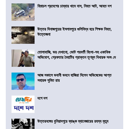
হিমাচল প্রদেশের চাম্বায় খাদে বাস, নিহত আট, আহত দশ
উত্তর দিনাজপুরের ইসলামপুরে গুলিবিদ্ধ হয়ে শিক্ষক নিহত,
উত্তেজনা
তোলাবাজি, ভয় দেখানো, ভোট পরবর্তী হিংসা-সহ একাধিক
অভিযোগ, গ্রেফতার নৈহাটির প্রাক্তন তৃণমূল বিধায়ক সনৎ দে
আজ সকালে ভবানী ভবনে হাজিরা দিলেন অভিষেকের আপ্ত
সহায়ক সুমিত রায়
দশে দশ
উত্তরবঙ্গের বুনিয়াদপুরে ব্যাঙ্ক ম্যানেজারের রহস্য মৃত্যু