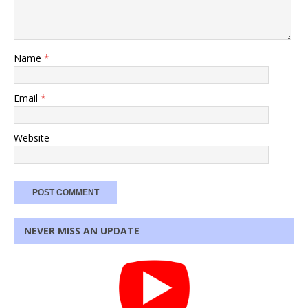
Name
*
Email
*
Website
NEVER MISS AN UPDATE