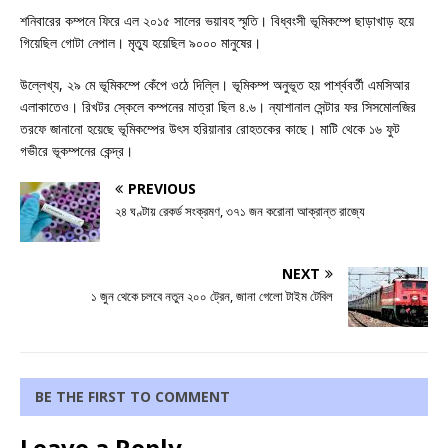
শনিবারের কম্পনে ফিরে এল ২০১৫ সালের ভয়াবহ স্মৃতি। বিধ্বংসী ভূমিকম্পে ছাড়াখাড় হয়ে
গিয়েছিল গোটা নেপাল। মৃত্যু হয়েছিল ৯০০০ মানুষের।
উল্লেখ্য, ২৯ মে ভূমিকম্পে কেঁপে ওঠে দিল্লি। ভূমিকম্প অনুভূত হয় পার্শ্ববর্তী এমসিআর
এলাকাতেও। রিখটর স্কেলে কম্পনের মাত্রা ছিল ৪.৬। ন্যাশানাল সেন্টার ফর সিসমোলজির
তরফে জানানো হয়েছে ভূমিকম্পের উৎস হরিয়ানার রোহতকের কাছে। মাটি থেকে ১৬ ফুট
গভীরে ভূকম্পনের কেন্দ্র।
PREVIOUS
২৪ ঘণ্টায় রেকর্ড সংক্রমণ, ৩৭১ জন করোনা আক্রান্ত রাজ্যে
NEXT
১ জুন থেকে চলবে নতুন ২০০ ট্রেন, জানা গেলো টাইম টেবিল
BE THE FIRST TO COMMENT
Leave a Reply