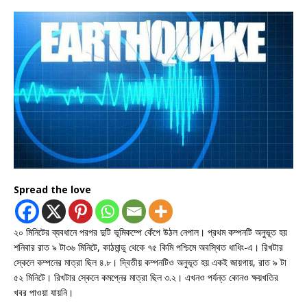
Spread the love
২০ মিনিটের ব্যবধানে পরপর দুটি ভূমিকম্পে কেঁপে উঠল নেপাল। প্রথম কম্পনটি অনুভূত হয়
শনিবার রাত ৯ টা৩৬ মিনিটে, কাঠমান্ডু থেকে ৭৫ কিমি পশ্চিমে অবস্থিত ধাধিং-এ। রিখটার
স্কেলে কম্পনের মাত্রা ছিল ৪.৮। দ্বিতীয় কম্পনটিও অনুভূত হয় একই জায়গায়, রাত ৯ টা
৫২ মিনিটে। রিখটার স্কেলে কমপ্নের মাত্রা ছিল ৩.২। এখনও পর্যন্ত কোনও ক্ষয়খতির
খবর পাওয়া যায়নি।