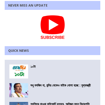
NEVER MISS AN UPDATE
QUICK NEWS
১০টা
শুধু মসজিদ না, মন্দির থেকেও মাইক খোলা হচ্ছে : মুখ্যমন্ত্রী
স্বস্তির হাওয়া হাইকোর্ট চত্বরে, আটজন নতুন বিচারপতি