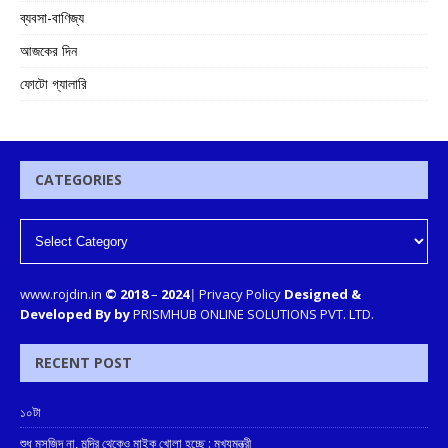
ব্যবসা-বাণিজ্য
আজকের দিন
ফোটো গ্যালারি
CATEGORIES
www.rojdin.in
© 2018
–
2024
|
Privacy Policy
Designed &
Developed By by
PRISMHUB ONLINE SOLUTIONS PVT. LTD.
RECENT POST
১০টা
শুধু মসজিদ না, মন্দির থেকেও মাইক খোলা হচ্ছে : মুখ্যমন্ত্রী