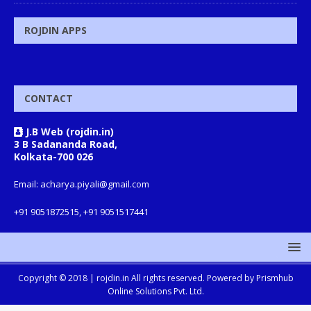
ROJDIN APPS
CONTACT
J.B Web (rojdin.in)
3 B Sadananda Road,
Kolkata-700 026
Email: acharya.piyali@gmail.com
+91 9051872515, +91 9051517441
Copyright © 2018 |
rojdin.in
All rights reserved. Powered by
Prismhub
Online Solutions Pvt. Ltd.