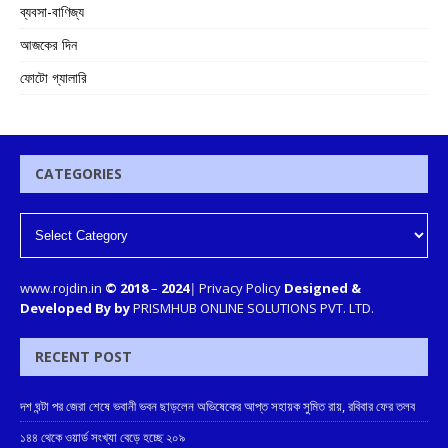
ব্যবসা-বাণিজ্য
আজকের দিন
ফোটো গ্যালারি
CATEGORIES
www.rojdin.in
© 2018
–
2024
|
Privacy Policy
Designed &
Developed By by
PRISMHUB ONLINE SOLUTIONS PVT. LTD.
RECENT POST
দশ ঘন্টা পর জেরা শেষে ভবানী ভবন ছাড়লেন অভিষেকের আপ্ত সহায়ক সুমিত রায়, রবিবার ফের তলব
১৪৪ থেকে ওয়ার্ড সংখ্যা বেড়ে হচ্ছে ২০৯