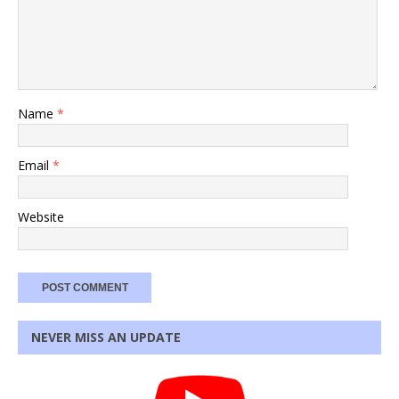
Name
*
Email
*
Website
NEVER MISS AN UPDATE