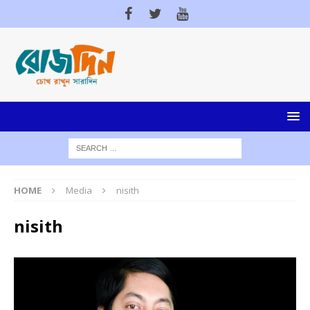
HOME
Media
nisith
nisith