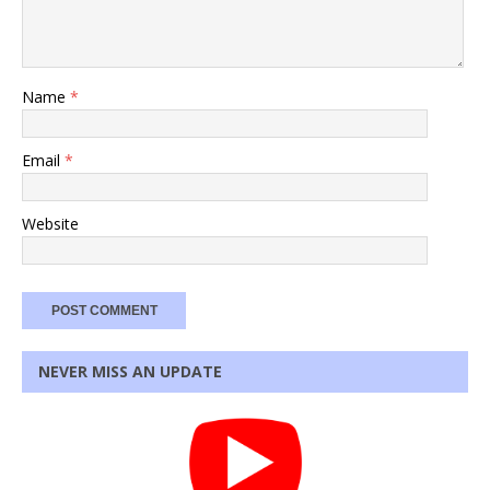
Name
*
Email
*
Website
NEVER MISS AN UPDATE