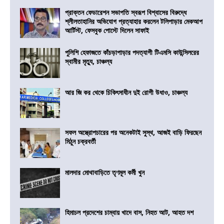
প্রাক্তন ফেডারেশন সভাপতি স্বরূপ বিশ্বাসের বিরুদ্ধে
শ্লীলতাহানির অভিযোগ প্রত্যাহার করলেন টলিপাড়ার মেকআপ
আর্টিস্ট, ফেসবুক পোস্টে দিলেন সাফাই
পুলিশি হেফাজতে কাঁচড়াপাড়ার পদত্যাগী টিএমসি কাউন্সিলরের
স্বামীর মৃত্যু, চাঞ্চল্য
আর জি কর থেকে চিকিৎসাধীন দুই রোগী উধাও, চাঞ্চল্য
সফল অস্ত্রোপচারের পর অনেকটাই সুস্থ, আজই বাড়ি ফিরছেন
মিঠুন চক্রবর্তী
মালদার মোথাবাড়িতে তৃণমূল কর্মী খুন
হিমাচল প্রদেশের চাম্বায় খাদে বাস, নিহত আট, আহত দশ