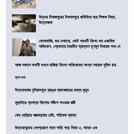
উত্তর দিনাজপুরের ইসলামপুরে গুলিবিদ্ধ হয়ে শিক্ষক নিহত,
উত্তেজনা
তোলাবাজি, ভয় দেখানো, ভোট পরবর্তী হিংসা-সহ একাধিক
অভিযোগ, গ্রেফতার নৈহাটির প্রাক্তন তৃণমূল বিধায়ক সনৎ দে
আজ সকালে ভবানী ভবনে হাজিরা দিলেন অভিষেকের আপ্ত সহায়ক সুমিত রায়
দশে দশ
উত্তরবঙ্গের বুনিয়াদপুরে ব্যাঙ্ক ম্যানেজারের রহস্য মৃত্যু
মুম্বাইয়ে প্রশান্ত কিশোর সমীপে পাওয়ার পত্মী
ফের মেট্রোয় আত্মহত্যার চেষ্টা, পরিষেবা ব্যাহত
উত্তরাখন্ডের দেবপ্রয়াগে খাদে গাড়ি পড়ে নিহত ৫, আহত এক