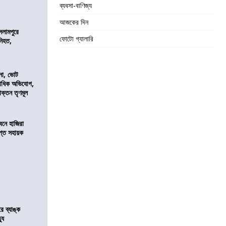
ব্যবসা-বাণিজ্য
আজকের দিন
সলামপুরে
ফোটো গ্যালারি
 নিহত,
নো, ভোট
কাধিক অভিযোগ,
াক্তন তৃণমূল
নে হাজিরা
্ত সহায়ক
রে ব্যাঙ্ক
যু