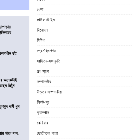
খেলা
লাইফ স্টাইল
ড়াপাড়ার
বিনোদন
ন্সিলরের
বিবিধ
প্রেসক্রিপশন
ৎসাধীন দুই
সাহিত্য-সংস্কৃতি
গল্প স্বল্প
 পর অনেকটাই
সম্পাদকীয়
রছেন মিঠুন
উত্তর সম্পাদকীয়
নিকট-দূর
ণমূল কর্মী খুন
ক্যাম্পাস
কেরিয়ার
বায় খাদে বাস,
ছোটোদের পাতা
শ