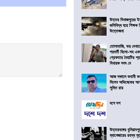
উত্তর দিনাজপুরের ই
গুলিবিদ্ধ হয়ে শিক্ষক
উত্তেজনা
তোলাবাজি, ভয় দেখা
পরবর্তী হিংসা-সহ এ
গ্রেফতার নৈহাটির প্র
বিধায়ক সনৎ দে
আজ সকালে ভবানী ভব
দিলেন অভিষেকের আপ
সুমিত রায়
দশে দশ
উত্তরবঙ্গের বুনিয়াদপু
ম্যানেজারের রহস্য মৃত্