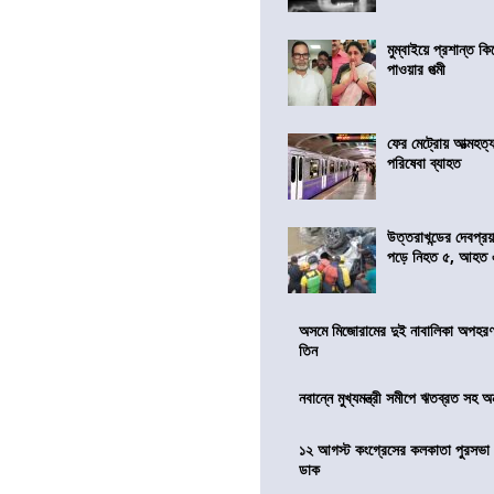
মুম্বাইয়ে প্রশান্ত 
পাওয়ার পত্মী
ফের মেট্রোয় আত্মহত্যা
পরিষেবা ব্যাহত
উত্তরাখন্ডের দেবপ্র
পড়ে নিহত ৫, আহত
অসমে মিজোরামের দুই নাবালিকা অপহরণ, 
তিন
নবান্নে মুখ্যমন্ত্রী সমীপে ঋতব্রত সহ অ
১২ আগস্ট কংগ্রেসের কলকাতা পুরসভা ঘ
ডাক