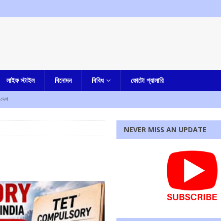
লাইফ স্টাইল
বিনোদন
বিবিধ
ফোটো গ্যালারি
দেশ
কাউন্সিলরের স্বামীর মৃত্যু, চাঞ্চল্য
আমার বাংলা
NEVER MISS AN UPDATE
চাঞ্চল্য
কলকাতা
 বাড়ি ফিরছেন মিঠুন চক্রবর্তী
কলকাতা
র বাংলা
হত আট, আহত দশ
আমার দেশ
রধোর, উত্তেজনা ডোমজুর এলাকায়..
বাংলা