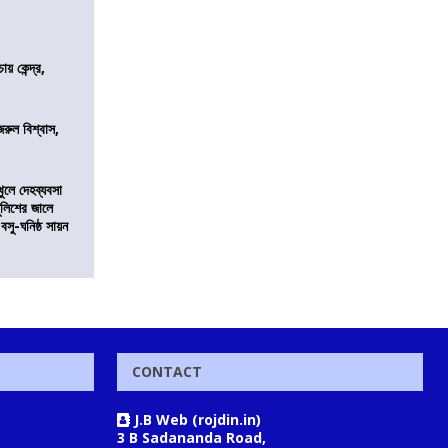
 কেন্দ্র,
জরুল বিশ্বাস,
খুলে দেহব্যবসা
লিশের জালে
 বসু-ঘনিষ্ঠ সায়ন
CONTACT
J.B Web (rojdin.in)
3 B Sadananda Road,