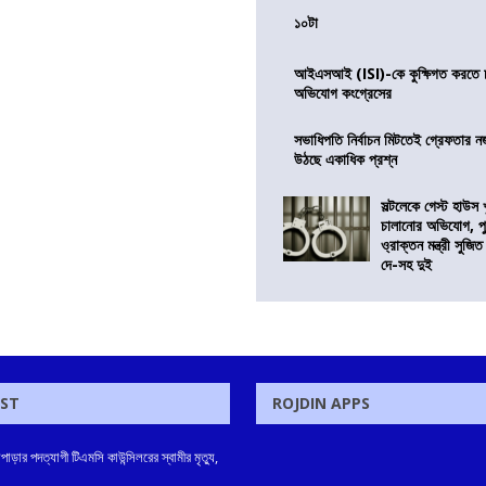
১০টা
আইএসআই (ISI)-কে কুক্ষিগত করতে চায়
অভিযোগ কংগ্রেসের
সভাধিপতি নির্বাচন মিটতেই গ্রেফতার ন
উঠছে একাধিক প্রশ্ন
সল্টলেকে গেস্ট হাউস 
চালানোর অভিযোগ, পু
ও্রাক্তন মন্ত্রী সুজিত
দে-সহ দুই
OST
ROJDIN APPS
াড়ার পদত্যাগী টিএমসি কাউন্সিলরের স্বামীর মৃত্যু,