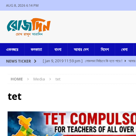
AUG 8, 2026 6:14 PM
একনজরে
কলকাতা
বাংলা
আমার দেশ
বিদেশ
খেলা
[ Jan 9, 2019 11:59 pm ]
লোকসভা নির্বাচনে কি হতে পারে !
আমার 
NEWS TICKER
[ Aug 8, 2026 5:11 pm ]
পুলিশি হেফাজতে কাঁচড়াপাড়ার পদত্যাগী টিএমসি 
HOME
Media
tet
[ Aug 8, 2026 3:15 pm ]
আর জি কর থেকে চিকিৎসাধীন দুই রোগী উধাও, 
[ Aug 8, 2026 2:25 pm ]
সফল অস্ত্রোপচারের পর অনেকটাই সুস্থ, আজই
tet
[ Aug 8, 2026 1:16 pm ]
মালদার মোথাবাড়িতে তৃণমূল কর্মী খুন
আমা
[ Aug 8, 2026 12:32 pm ]
হিমাচল প্রদেশের চাম্বায় খাদে বাস, নি
[ Jul 17, 2024 3:35 pm ]
চুরির অপবাদে একই পরিবারের ৩ সদস্যকে মা