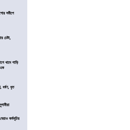
কিশোর সমীপে
র চেষ্টা,
য়াগে খাদে গাড়ি
 এক
ধর্ষণ, ধৃত
নুগামীরা
েরাও কর্মসূচির