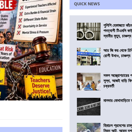
QUICK NEWS
পুলিশি হেফাজতে কাঁচ
পদত্যাগী টিএমসি কাউ
স্বামীর মৃত্যু, চাঞ্চল্য
আর জি কর থেকে চিকি
রোগী উধাও, চাঞ্চল্য
সফল অস্ত্রোপচারের
সুস্থ, আজই বাড়ি ফি
চক্রবর্তী
মালদার মোথাবাড়িতে তৃ
হিমাচল প্রদেশের চাম্
নিহত আট, আহত দ