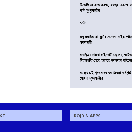
বিজেপি যা কাজ করছে, রাজ্যে একশো ব
দাবি মুখ্যমন্ত্রীর
১০টা
শুধু মসজিদ না, মন্দির থেকেও মাইক খোলা
মুখ্যমন্ত্রী
স্বস্তির হাওয়া হাইকোর্ট চত্বরে, আটজ
বিচারপতি পেতে চলেছে কলকাতা হাইকোর
রাজ্যে এই প্রথম ঘর ঘর তিরঙ্গা কর্মসূচ
ঘোষণা মুখ্যমন্ত্রীর
OST
ROJDIN APPS