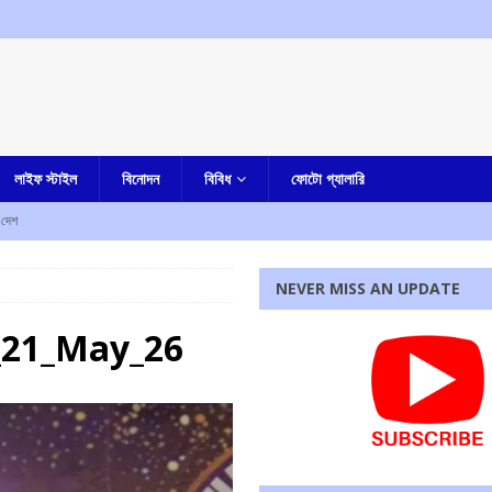
লাইফ স্টাইল
বিনোদন
বিবিধ
ফোটো গ্যালারি
দেশ
NEVER MISS AN UPDATE
পিআই সাংসদরা, ছিলেন তিন বেসুরো সাংসদও
আমার দেশ
্ত্রী মোদির, খরচ ৫৫৭ কোটি ৫১ লক্ষ টাকা, সংসদে জানাল সরকার
আমার দেশ
0_21_May_26
হত ১৫
বিদেশ
রধোর, উত্তেজনা ডোমজুর এলাকায়..
বাংলা