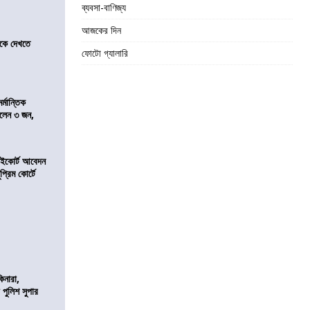
ব্যবসা-বাণিজ্য
আজকের দিন
তীকে দেখতে
ফোটো গ্যালারি
্মান্তিক
রালেন ৩ জন,
হাইকোর্ট আবেদন
্রিম কোর্টে
িনারা,
 পুলিশ সুপার