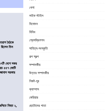
খেলা
লাইফ স্টাইল
বিনোদন
বিবিধ
প্রেসক্রিপশন
্রাতরাশ বৈঠকে
 ছিলেন তিন
সাহিত্য-সংস্কৃতি
গল্প স্বল্প
৭৭টি দেশে সফর
সম্পাদকীয়
, খরচ ৫৫৭ কোটি
ে জানাল সরকার
উত্তর সম্পাদকীয়
নিকট-দূর
ক্যাম্পাস
কেরিয়ার
 গুলিতে নিহত ২,
ছোটোদের পাতা