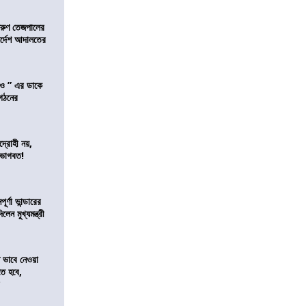
তরুণ তেজপালের
ির্দেশ আদালতের
াও ” এর ডাকে
ংগঠনের
দ্রোহী নয়,
 ভাগবত!
র্ণা ভান্ডারের
েন মুখ্যমন্ত্রী
ভাবে নেওয়া
তে হবে,
র