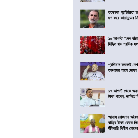
তহেলকা প্রতিষ্ঠাতা 
দশ বছর কারাদন্ডের ন
১০ আগস্ট “দেশ বাঁচ
মিছিল বাম শ্রমিক স
প্রতিবাদ করলেই দেশ
তরুণদের পাশে মোহন
১৭ আগস্ট থেকে অন্নপূ
টাকা পাবেন, জানিয়ে দিল
আবাস যোজনায় অবৈধ 
বাড়ির টাকা ফেরত দি
হুঁশিয়ারি দিলীপ ঘোষে