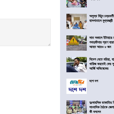
অসুস্থ মিঠুন চক্রবর্
হাসপাতালে মুখ্যমন্ত্রী
সাত সকালে ইটাহারে মর
পথদুর্ঘটনায় প্রাণ হা
আহত আরও ৮ জন
বিদেশ যেতে মরিয়া, 
খারিজ করতেই ফের সুপ
আর্জি অভিষেকের
দশে দশ
দুঃসাহসিক ডাকাতির ক
সাংবাদিক বৈঠকে জেলা
কী বললেন