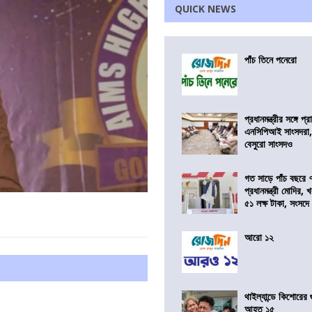
QUICK NEWS
পাঁচ তিনে পনেরো
প্রধানমন্ত্রীর সঙ্গে প
এনসিপিআই সাংসদরা,
বেসুরো সাংসদও
গত সাড়ে পাঁচ বছরে 
প্রধানমন্ত্রী মোদির
৫১ লক্ষ টাকা, সংসদ
আরো ১২
থাইল্যান্ডে কিশোরের
আহত ১৫