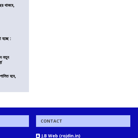
ছর থাকবে,
 হচ্ছে :
ন নতুন
্ট
ি পালিত হবে,
CONTACT
J.B Web (rojdin.in)