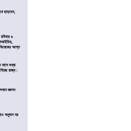
খে ছাড়বেন,
 রবিবার ৬
 সিআইডির,
ভিষেকের আপ্ত
তি মাসে ভব্যা
দিচ্ছে রাজ্য :
ম্মান জ্ঞাপন
ালাও অনুদান নয়