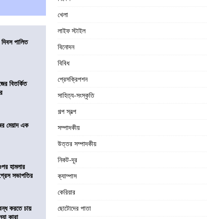
খেলা
লাইফ স্টাইল
 দিবস পালিত
বিনোদন
বিবিধ
প্রেসক্রিপশন
জের বিতর্কিত
রে
সাহিত্য-সংস্কৃতি
গল্প স্বল্প
জের মেয়াদ এক
সম্পাদকীয়
উত্তর সম্পাদকীয়
নিকট-দূর
র ওপর হামলার
কংগ্রেস সভাপতির
ক্যাম্পাস
কেরিয়ার
বন্ধ করতে চায়
ছোটোদের পাতা
্যা কারা