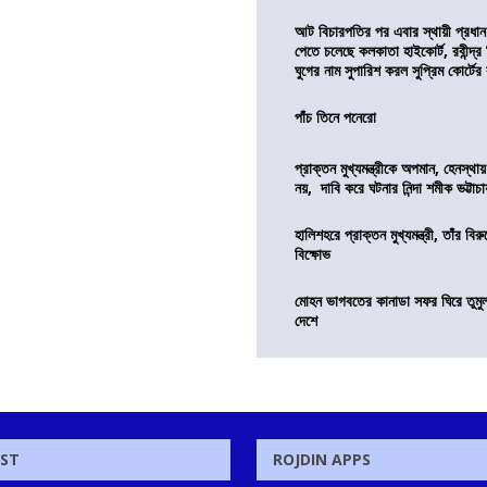
আট বিচারপতির পর এবার স্থায়ী প্রধান
পেতে চলেছে কলকাতা হাইকোর্ট, রবীন্দ্র 
ঘুগের নাম সুপারিশ করল সুপ্রিম কোর্টে
পাঁচ তিনে পনেরো
প্রাক্তন মুখ্যমন্ত্রীকে অপমান, হেনস্থ
নয়, দাবি করে ঘটনার নিন্দা শমীক ভট্টাচার
হালিশহরে প্রাক্তন মুখ্যমন্ত্রী, তাঁর বিরু
বিক্ষোভ
মোহন ভাগবতের কানাডা সফর ঘিরে তুমু
দেশে
OST
ROJDIN APPS