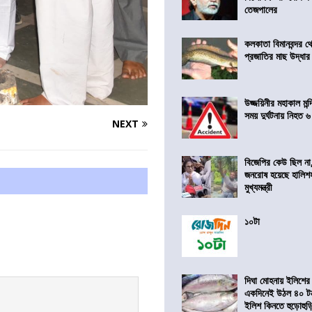
তেজপালের
কলকাতা বিমানবন্দর থ
প্রজাতির মাছ উদ্ধার
উজ্জয়িনীর মহাকাল মন্
সময় দুর্ঘটনায় নিহত ৬
NEXT
বিজেপির কেউ ছিল না,স
জনরোষ হয়েছে হালিশ
মুখ্যমন্ত্রী
১০টা
দিঘা মোহনায় ইলিশের
একদিনেই উঠল ৪০ টন
ইলিশ কিনতে হুড়োহুড়ি