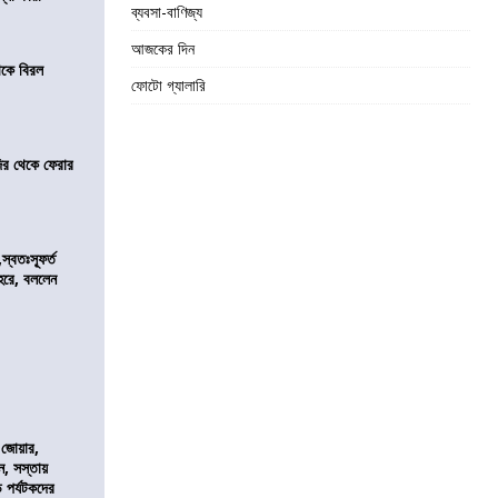
ব্যবসা-বাণিজ্য
আজকের দিন
েকে বিরল
ফোটো গ্যালারি
দির থেকে ফেরার
্বতঃস্ফূর্ত
হরে, বললেন
 জোয়ার,
, সস্তায়
 পর্যটকদের