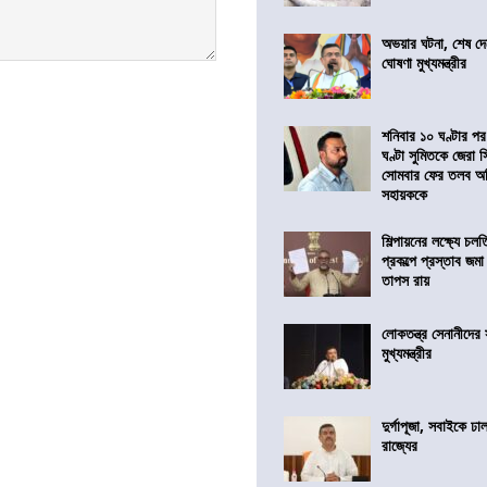
অভয়ার ঘটনা, শেষ দে
ঘোষণা মুখ্যমন্ত্রীর
শনিবার ১০ ঘণ্টার পর
ঘণ্টা সুমিতকে জেরা
সোমবার ফের তলব অ
সহায়ককে
শিল্পায়নের লক্ষ্যে চল
প্রকল্পে প্রস্তাব জমা 
তাপস রায়
লোকতন্ত্র সেনানীদের স
মুখ্যমন্ত্রীর
দুর্গাপূজা, সবাইকে ঢ
রাজ্যের