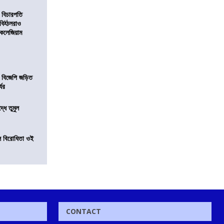
 বিচারপতি
বিঠ্ঠলরাও
র কলেজিয়াম
ায় বিজেপি জড়িত
্যর
দ্ধে তুমুল
ল বিরোধিতা ওই
CONTACT