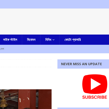
লাইফ স্টাইল
বিনোদন
বিবিধ
ফোটো গ্যালারি
দেশ
নজরে
NEVER MISS AN UPDATE
বদলি কোচবিহারে
আমার বাংলা
াড়লো
এক নজরে
ন্দা প্রদেশ কংগ্রেস সভাপতির
আমার বাংলা
পি : অভিযোগ কন্যা কারা তেজপালের
এক নজরে
রধোর, উত্তেজনা ডোমজুর এলাকায়..
বাংলা