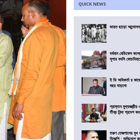
QUICK NEWS
ভারত ছাড়ো আন্দোলন
বর্ধমান মেডিকেল কলে
সুপার বদলি কোচবিহা
ই ডি অধিকর্তা র কা
বছর বাড়লো
প্রাক্তন মুখ্যমন্ত্রী
তীব্র নিন্দা প্রদেশ 
তরুণ তেজপালের মুখ 
বিজেপি : অভিযোগ কন