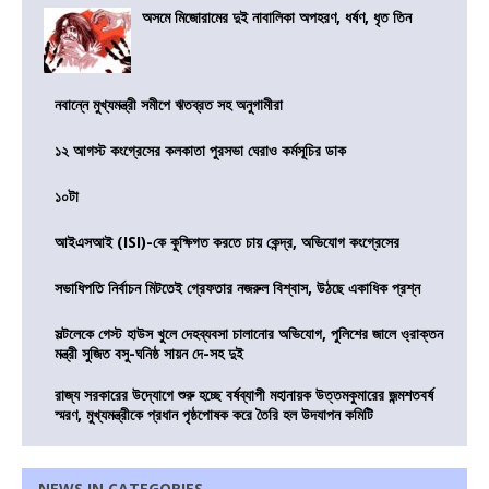
অসমে মিজোরামের দুই নাবালিকা অপহরণ, ধর্ষণ, ধৃত তিন
নবান্নে মুখ্যমন্ত্রী সমীপে ঋতব্রত সহ অনুগামীরা
১২ আগস্ট কংগ্রেসের কলকাতা পুরসভা ঘেরাও কর্মসূচির ডাক
১০টা
আইএসআই (ISI)-কে কুক্ষিগত করতে চায় কেন্দ্র, অভিযোগ কংগ্রেসের
সভাধিপতি নির্বাচন মিটতেই গ্রেফতার নজরুল বিশ্বাস, উঠছে একাধিক প্রশ্ন
সল্টলেকে গেস্ট হাউস খুলে দেহব্যবসা চালানোর অভিযোগ, পুলিশের জালে ও্রাক্তন
মন্ত্রী সুজিত বসু-ঘনিষ্ঠ সায়ন দে-সহ দুই
রাজ্য সরকারের উদ্যোগে শুরু হচ্ছে বর্ষব্যাপী মহানায়ক উত্তমকুমারের জন্মশতবর্ষ
স্মরণ, মুখ্যমন্ত্রীকে প্রধান পৃষ্ঠপোষক করে তৈরি হল উদযাপন কমিটি
NEWS IN CATEGORIES