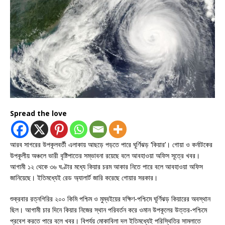
Spread the love
আরব সাগরের উপকূলবর্তী এলাকায় আছড়ে পড়তে পারে ঘূর্ণিঝড় ‘কিয়ার’। গোয়া ও কর্নাটকের
উপকূলীয় অঞ্চলে ভারী বৃষ্টিপাতের সম্ভাবনা রয়েছে বলে আবহাওয়া অফিস সূত্রে খবর।
আগামী ১২ থেকে ৩৬ ঘণ্টার মধ্যে কিয়ার চরম আকার নিতে পারে বলে আবহাওয়া অফিস
জানিয়েছে। ইতিমধ্যেই রেড অ্যালার্ট জারি করেছে গোয়ার সরকার।
শুক্রবার রত্নগিরির ২০০ কিমি পশ্চিম ও মুম্বইয়ের দক্ষিণ-পশ্চিমে ঘূর্ণিঝড় কিয়ারের অবস্থান
ছিল। আগামী চার দিনে কিয়ার নিজের স্থান পরিবর্তন করে ওমান উপকূলের উত্তর-পশ্চিমে
প্রবেশ করতে পারে বলে খবর। বিপর্যয় মোকাবিলা দল ইতিমধ্যেই পরিস্থিতির সামলাতে