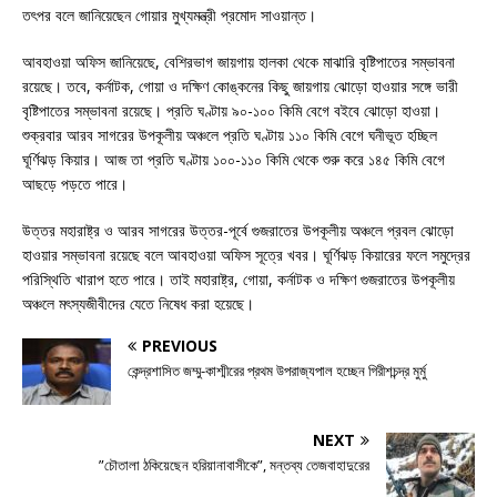
তৎপর বলে জানিয়েছেন গোয়ার মুখ্যমন্ত্রী প্রমোদ সাওয়ান্ত।
আবহাওয়া অফিস জানিয়েছে, বেশিরভাগ জায়গায় হালকা থেকে মাঝারি বৃষ্টিপাতের সম্ভাবনা
রয়েছে। তবে, কর্নাটক, গোয়া ও দক্ষিণ কোঙ্কনের কিছু জায়গায় ঝোড়ো হাওয়ার সঙ্গে ভারী
বৃষ্টিপাতের সম্ভাবনা রয়েছে। প্রতি ঘণ্টায় ৯০-১০০ কিমি বেগে বইবে ঝোড়ো হাওয়া।
শুক্রবার আরব সাগরের উপকূলীয় অঞ্চলে প্রতি ঘণ্টায় ১১০ কিমি বেগে ঘনীভূত হচ্ছিল
ঘূর্ণিঝড় কিয়ার। আজ তা প্রতি ঘণ্টায় ১০০-১১০ কিমি থেকে শুরু করে ১৪৫ কিমি বেগে
আছড়ে পড়তে পারে।
উত্তর মহারাষ্ট্র ও আরব সাগরের উত্তর-পূর্বে গুজরাতের উপকূলীয় অঞ্চলে প্রবল ঝোড়ো
হাওয়ার সম্ভাবনা রয়েছে বলে আবহাওয়া অফিস সূত্রে খবর। ঘূর্ণিঝড় কিয়ারের ফলে সমুদ্রের
পরিস্থিতি খারাপ হতে পারে। তাই মহারাষ্ট্র, গোয়া, কর্নাটক ও দক্ষিণ গুজরাতের উপকূলীয়
অঞ্চলে মৎস্যজীবীদের যেতে নিষেধ করা হয়েছে।
PREVIOUS
কেন্দ্রশাসিত জম্মু-কাশ্মীরের প্রথম উপরাজ্যপাল হচ্ছেন গিরীশচন্দ্র মুর্মু
NEXT
”চৌতালা ঠকিয়েছেন হরিয়ানাবাসীকে”, মন্তব্য তেজবাহাদুরের