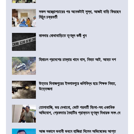
সফল অস্ত্রোপচারের পর অনেকটাই সুস্থ, আজই বাড়ি ফিরছেন
মিঠুন চক্রবর্তী
মালদার মোথাবাড়িতে তৃণমূল কর্মী খুন
হিমাচল প্রদেশের চাম্বায় খাদে বাস, নিহত আট, আহত দশ
উত্তর দিনাজপুরের ইসলামপুরে গুলিবিদ্ধ হয়ে শিক্ষক নিহত,
উত্তেজনা
তোলাবাজি, ভয় দেখানো, ভোট পরবর্তী হিংসা-সহ একাধিক
অভিযোগ, গ্রেফতার নৈহাটির প্রাক্তন তৃণমূল বিধায়ক সনৎ দে
আজ সকালে ভবানী ভবনে হাজিরা দিলেন অভিষেকের আপ্ত