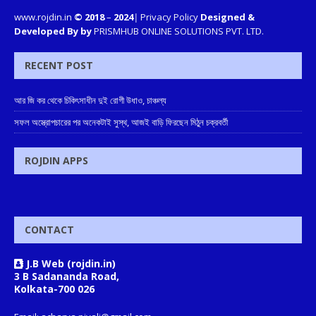
www.rojdin.in
© 2018
–
2024
|
Privacy Policy
Designed &
Developed By by
PRISMHUB ONLINE SOLUTIONS PVT. LTD.
RECENT POST
আর জি কর থেকে চিকিৎসাধীন দুই রোগী উধাও, চাঞ্চল্য
সফল অস্ত্রোপচারের পর অনেকটাই সুস্থ, আজই বাড়ি ফিরছেন মিঠুন চক্রবর্তী
ROJDIN APPS
CONTACT
J.B Web (rojdin.in)
3 B Sadananda Road,
Kolkata-700 026