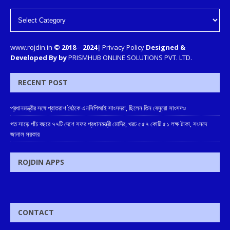
www.rojdin.in
© 2018
–
2024
|
Privacy Policy
Designed &
Developed By by
PRISMHUB ONLINE SOLUTIONS PVT. LTD.
RECENT POST
প্রধানমন্ত্রীর সঙ্গে প্রাতরাশ বৈঠকে এনসিপিআই সাংসদরা, ছিলেন তিন বেসুরো সাংসদও
গত সাড়ে পাঁচ বছরে ৭৭টি দেশে সফর প্রধানমন্ত্রী মোদির, খরচ ৫৫৭ কোটি ৫১ লক্ষ টাকা, সংসদে
জানাল সরকার
ROJDIN APPS
CONTACT