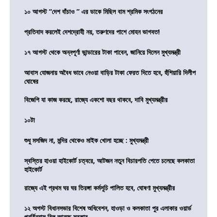
১০ আগস্ট “দেশ বাঁচাও ” এর ডাকে মিছিল বাম শ্রমিক সংগঠনের
প্রতিবাদ করলেই দেশদ্রোহী নয়, তরুণদের পাশে মোহন ভাগবত!
১৭ আগস্ট থেকে অন্নপূর্ণা ভান্ডারের টাকা পাবেন, জানিয়ে দিলেন মুখ্যমন্ত্রী
আবাস যোজনায় অবৈধ ভাবে নেওয়া বাড়ির টাকা ফেরত দিতে হবে, হুঁশিয়ারি দিলীপ
ঘোষের
বিজেপি যা কাজ করছে, রাজ্যে একশো বছর থাকবে, দাবি মুখ্যমন্ত্রীর
১০টা
শুধু মসজিদ না, মন্দির থেকেও মাইক খোলা হচ্ছে : মুখ্যমন্ত্রী
স্বস্তির হাওয়া হাইকোর্ট চত্বরে, আটজন নতুন বিচারপতি পেতে চলেছে কলকাতা
হাইকোর্ট
রাজ্যে এই প্রথম ঘর ঘর তিরঙ্গা কর্মসূচি পালিত হবে, ঘোষণা মুখ্যমন্ত্রীর
১২ অগস্ট বিধানসভার বিশেষ অধিবেশন, হাওড়া ও কলকাতা পুর এলাকার ওয়ার্ড
পুনর্বিন্যাস বিল আনছে সরকার