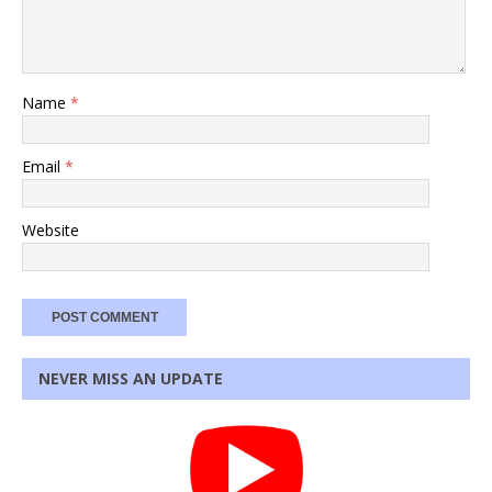
Name
*
Email
*
Website
NEVER MISS AN UPDATE