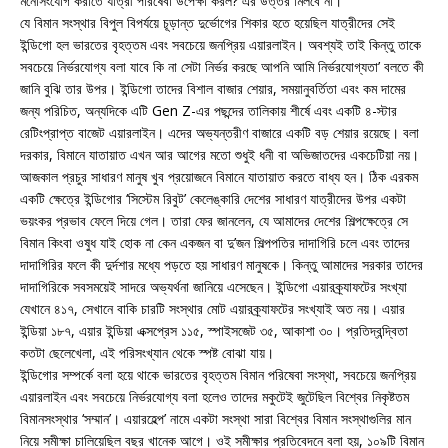
মনোসংযোগ করাতে যাত্রী পরিষেবা উপেক্ষা করল? এর উত্তর মিলবে না।
যে বিমান সংস্থার বিপুল বিপর্যয়ে চূড়ান্ত দুর্ভোগের শিকার হতে হয়েছিল যাত্রীদের সেই
ইন্ডিগো হল ভারতের বৃহত্তম এবং সবচেয়ে জনপ্রিয় এয়ারলাইন। অবশ্যই তাই কিন্তু তাকে
সবচেয়ে নির্ভরযোগ্য বলা যাবে কি না সেটা নির্ভর করছে আপনি আমি নির্ভরযোগ্যতা’ বলতে কী
জানি বুঝি তার উপর। ইন্ডিগো তাদের বিশাল বাজার শেয়ার, সময়ানুবর্তিতা এবং কম দামের
জন্য পরিচিত, অন্যদিকে এটি Gen Z-এর পছন্দের তালিকায় শীর্ষে এবং একটি ৪-স্টার
রেটিংপ্রাপ্ত বাজেট এয়ারলাইন। এদের অভ্যন্তরীণ বাজারে একটি বড় শেয়ার রয়েছে। বলা
দরকার, বিমানে যাতায়াত এখন আর আগের মতো শুধুই ধনী বা অভিজাতদের একচেটিয়া নয়।
আজকাল প্রচুর সাধারণ মানুষ খুব প্রয়োজনে বিমানে যাতায়াত করতে বাধ্য হন। ঠিক এরকম
একটি ক্ষেত্রে ইন্ডিগোর ‘সিস্টেম রিবুট’ কেলেঙ্কারি দেশের সাধারণ যাত্রীদের উপর একটা
ভয়ংকর প্রভাব ফেলে দিয়ে গেল। তারা ফের জানলেন, যে আমাদের দেশের শিল্পক্ষেত্রে সে
বিমান কিংবা ওষুধ যাই হোক না কেন একজন বা দু’জন শিল্পপতির দাদাগিরি চলে এবং তাদের
দাদাগিরির ফলে কী দুর্দশার মধ্যে পড়তে হয় সাধারণ মানুষকে। কিন্তু আমাদের সরকার তাদের
দাদাগিরিকে সবসময়েই সাদরে অভ্যর্থনা জানিয়ে এসেছেন। ইন্ডিগো এয়ারক্র্যাফটের সংখ্যা
যেখানে ৪১৭, সেখানে বাকি চারটি সংস্থার মোট এয়ারক্র্যাফটের সংখ্যাই অত নয়। এয়ার
ইন্ডিয়া ১৮৭, এয়ার ইন্ডিয়া এক্সপ্রেস ১১৫, স্পাইসজেট ৩৫, আকাশা ৩০। প্রতিদ্বন্দ্বিতা
কতটা ছেলেখেলা, এই পরিসংখ্যান থেকে স্পষ্ট বোঝা যায়।
ইন্ডিগোর সম্পর্কে বলা হয়ে থাকে ভারতের বৃহত্তম বিমান পরিষেবা সংস্থা, সবচেয়ে জনপ্রিয়
এয়ারলাইন এবং সবচেয়ে নির্ভরযোগ্য বলা হলেও তাদের মকুটেই জুটেছিল বিশ্বের নিকৃষ্টতম
বিমানসংস্থার ‘সম্মান’। এয়ারহেল্প’ নামে একটা সংস্থা সারা বিশ্বের বিমান সংস্থাগুলির মান
নিয়ে সমীক্ষা চালিয়েছিল বছর খানেক আগে। ওই সমীক্ষার প্রতিবেদনে বলা হয়, ১০৯টি বিমান