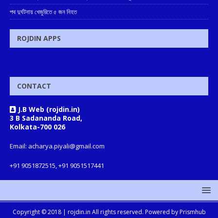
পথ দুর্ঘটনায় খেজুরিতে ৫ জন নিহত
ROJDIN APPS
CONTACT
J.B Web (rojdin.in)
3 B Sadananda Road,
Kolkata-700 026
Email: acharya.piyali@gmail.com
+91 9051872515, +91 9051517441
Copyright © 2018 |
rojdin.in
All rights reserved. Powered by
Prismhub