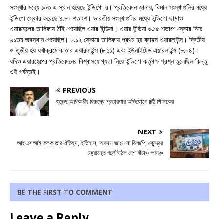
সংস্থার মধ্যে ১০৩ এ স্থান হয়েছে ইন্ডিগো-র। প্রতিবেদন জানায়, বিমান সংস্থাগুলির মধ্যে
ইন্ডিগো স্কোর করেছে ৪.৮০ শতাংশ। ভারতীয় সংস্থাগুলির মধ্যে ইন্ডিগো ছাড়াও
এয়ারহেল্পের তালিকায় ঠাঁই পেয়েছিল এয়ার ইন্ডিয়া। এয়ার ইন্ডিয়া ৬.১৫ শতাংশ স্কোর নিয়ে
৬১তম অবস্থান পেয়েছিল। ৮.১২ স্কোরে তালিকায় প্রথম হয় ব্রাসল্স এয়ারলাইন্স। দ্বিতীয়
ও তৃতীয় হয় যথাক্রমে কাতার এয়ারলাইন্স (৮.১১) এবং ইউনাইটেড এয়ারলাইন্স (৮.০৪)।
যদিও এয়ারহেল্পের প্রতিবেদনের বিশ্বাসযোগ্যতা নিয়ে ইন্ডিগো কর্তৃপক্ষ প্রশ্ন তুলেছিল কিন্তু
ওই পর্যন্তই।
PREVIOUS
শুভেন্দু অধিকারীর বিরুদ্ধে প্রতারণার অভিযোগে চিঠি শিক্ষকের
NEXT
আইএসআই কলকাতার ঐতিহ্য, ইতিহাস, অবদান জানে না বিজেপি, কেন্দ্রের
চক্রান্তে গর্জে উঠল দেশ বাঁচাও গণমঞ্চ
BE THE FIRST TO COMMENT
Leave a Reply