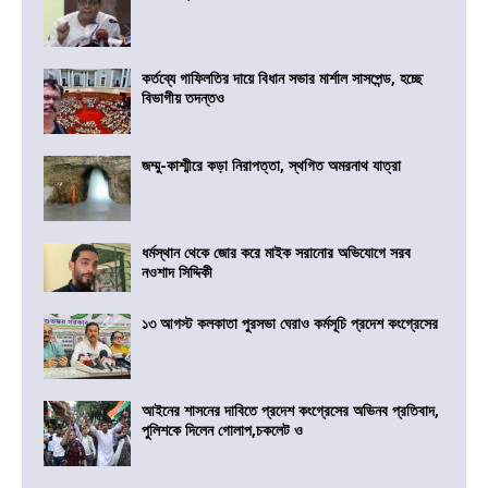
কর্তব্যে গাফিলতির দায়ে বিধান সভার মার্শাল সাসপেন্ড, হচ্ছে
বিভাগীয় তদন্তও
জম্মু-কাশ্মীরে কড়া নিরাপত্তা, স্থগিত অমরনাথ যাত্রা
ধর্মস্থান থেকে জোর করে মাইক সরানোর অভিযোগে সরব
নওশাদ সিদ্দিকী
১৩ আগস্ট কলকাতা পুরসভা ঘেরাও কর্মসূচি প্রদেশ কংগ্রেসের
আইনের শাসনের দাবিতে প্রদেশ কংগ্রেসের অভিনব প্রতিবাদ,
পুলিশকে দিলেন গোলাপ,চকলেট ও