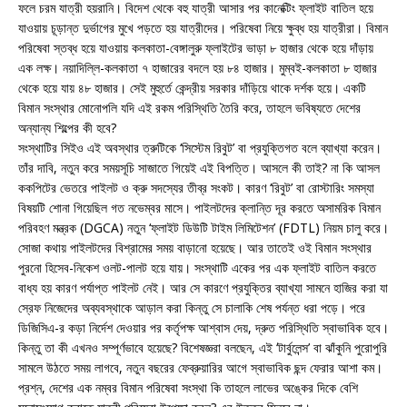
ফলে চরম যাত্রী হয়রানি। বিদেশ থেকে বহু যাত্রী আসার পর কানেক্টিং ফ্লাইট বাতিল হয়ে
যাওয়ায় চূড়ান্ত দুর্ভাগের মুখে পড়তে হয় যাত্রীদের। পরিষেবা নিয়ে ক্ষুব্ধ হয় যাত্রীরা। বিমান
পরিষেবা স্তব্ধ হয়ে যাওয়ায় কলকাতা-বেঙ্গালুরু ফ্লাইটের ভাড়া ৮ হাজার থেকে হয়ে দাঁড়ায়
এক লক্ষ। নয়াদিল্লি-কলকাতা ৭ হাজারের বদলে হয় ৮৪ হাজার। মুম্বই-কলকাতা ৮ হাজার
থেকে হয়ে যায় ৪৮ হাজার। সেই মুহুর্তে কেন্দ্রীয় সরকার দাঁড়িয়ে থাকে দর্শক হয়ে। একটি
বিমান সংস্থার মোনোপলি যদি এই রকম পরিস্থিতি তৈরি করে, তাহলে ভবিষ্যতে দেশের
অন্যান্য শিল্পের কী হবে?
সংস্থাটির সিইও এই অবস্থার ত্রুটিকে ‘সিস্টেম রিবুট’ বা প্রযুক্তিগত বলে ব্যাখ্যা করেন।
তাঁর দাবি, নতুন করে সময়সূচি সাজাতে গিয়েই এই বিপত্তি। আসলে কী তাই? না কি আসল
ককপিটের ভেতরে পাইলট ও ক্রু সদস্যের তীব্র সংকট। কারণ ‘রিবুট’ বা রোস্টারিং সমস্যা
বিষয়টি শোনা গিয়েছিল গত নভেম্বর মাসে। পাইলটদের ক্লান্তি দূর করতে অসামরিক বিমান
পরিবহণ মন্ত্রক (DGCA) নতুন ‘ফ্লাইট ডিউটি টাইম লিমিটেশন’ (FDTL) নিয়ম চালু করে।
সোজা কথায় পাইলটদের বিশ্রামের সময় বাড়ানো হয়েছে। আর তাতেই ওই বিমান সংস্থার
পুরনো হিসেব-নিকেশ ওলট-পালট হয়ে যায়। সংস্থাটি একের পর এক ফ্লাইট বাতিল করতে
বাধ্য হয় কারণ পর্যাপ্ত পাইলট নেই। আর সে কারণে প্রযুক্তির ব্যাখ্যা সামনে হাজির করা যা
স্রেফ নিজেদের অব্যবস্থাকে আড়াল করা কিন্তু সে চালাকি শেষ পর্যন্ত ধরা পড়ে। পরে
ডিজিসিএ-র কড়া নির্দেশ দেওয়ার পর কর্তৃপক্ষ আশ্বাস দেয়, দ্রুত পরিস্থিতি স্বাভাবিক হবে।
কিন্তু তা কী এখনও সম্পূর্ণভাবে হয়েছে? বিশেষজ্ঞরা বলছেন, এই ‘টার্বুলেন্স’ বা ঝাঁকুনি পুরোপুরি
সামলে উঠতে সময় লাগবে, নতুন বছরের ফেব্রুয়ারির আগে স্বাভাবিক ছন্দ ফেরার আশা কম।
প্রশ্ন, দেশের এক নম্বর বিমান পরিষেবা সংস্থা কি তাহলে লাভের অঙ্কের দিকে বেশি