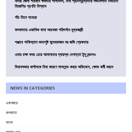
নদিয়া জেলা পরিষদে ক্ষমতার পালাবদল, বিনা প্রতিদ্বন্দ্বিতায় সভাধিপতি নির্বাচিত
বিজেপির প্রণতি বিশ্বাস
পাঁচ তিনে পনেরো
কলকাতার একাধিক থানা আচমকা পরিদর্শনে মুখ্যমন্ত্রী
পঞ্জাবে পাকিস্তান মদতপুষ্ট সন্দেহভাজন নয় জঙ্গি গ্রেফতার
এবার রক্ষা কবচ চেয়ে আদালতের দ্বারস্থ বেপাত্তা টুলু মন্ডলও
বিধানসভার মার্শালকে বিনা কারণে সাসপেন্ড করার অভিযোগ, ক্ষোভ কর্মী মহলে
NEWS IN CATEGORIES
একনজরে
কলকাতা
বাংলা
আমার দেশ