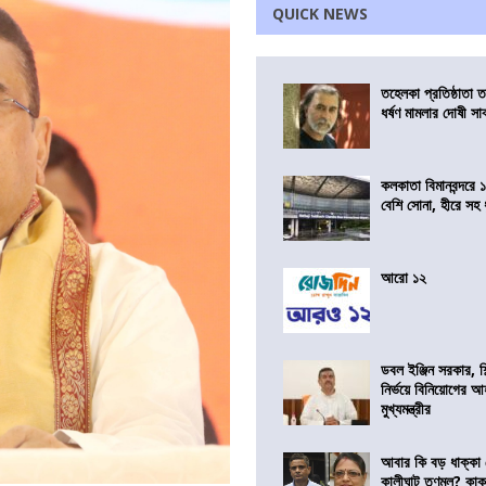
QUICK NEWS
তহেলকা প্রতিষ্ঠাতা 
ধর্ষণ মামলার দোষী সাব
কলকাতা বিমানবন্দরে 
বেশি সোনা, হীরে সহ
আরো ১২
ডবল ইঞ্জিন সরকার, শ
নির্ভয়ে বিনিয়োগের আ
মুখ্যমন্ত্রীর
আবার কি বড় ধাক্কা
কালীঘাট তৃণমূল? কা