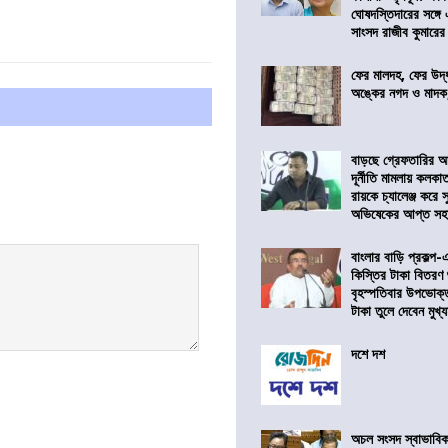
ঘোষদস্তিদারের সঙ্গে
সাংসদ রাজীব কুমারের
ফের মালদহ, ফের উদ্ধ
অঙ্কের নগদ ও মাদক,
বাড়ছে গ্রেফতারির আ
দূর্নীতি মামলায় কলকা
রায়কে চ্যালেঞ্জ করে সু
অভিষেকের আপ্ত সহা
বাংলার বাড়ি প্রকল্প-
কিস্তির টাকা বিতরণ
বৃহস্পতিবার উপভোক্
টাকা তুলে দেবেন মুখ্যমন
দশে দশ
অচল সংসদ স্বাভাবিক