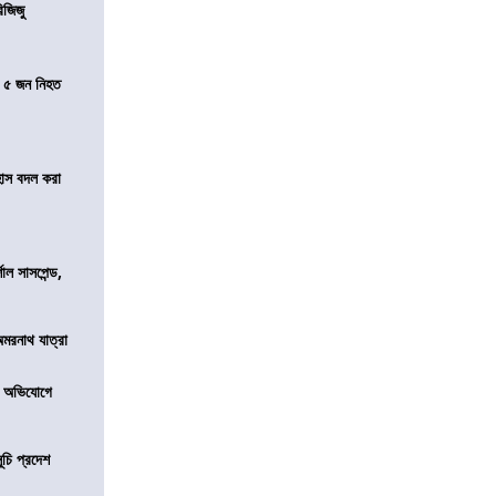
িজিজু
তে ৫ জন নিহত
হাস বদল করা
শাল সাসপেন্ড,
অমরনাথ যাত্রা
র অভিযোগে
ূচি প্রদেশ