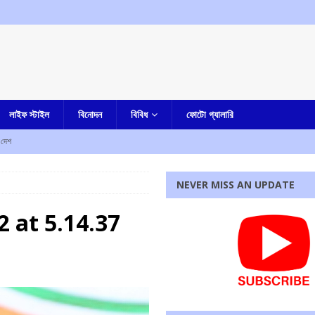
লাইফ স্টাইল
বিনোদন
বিবিধ
ফোটো গ্যালারি
দেশ
লার দোষী সাব্যস্ত
আমার দেশ
NEVER MISS AN UPDATE
না, হীরে সহ ধৃত এক
কলকাতা
 at 5.14.37
িয়োগের আহবান মুখ্যমন্ত্রীর
আমার বাংলা
ৃণমূল? কাকলি ঘোষদস্তিদারের সঙ্গে একান্তে কথা সাংসদ রাজীব কুমারের
আমার বাংলা
রধোর, উত্তেজনা ডোমজুর এলাকায়..
বাংলা