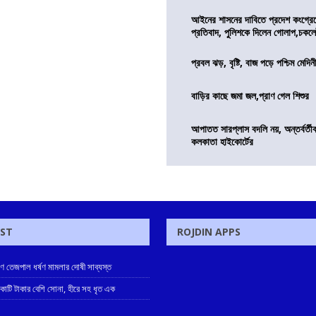
আইনের শাসনের দাবিতে প্রদেশ কংগ্র
প্রতিবাদ, পুলিশকে দিলেন গোলাপ,চকল
প্রবল ঝড়, বৃষ্টি, বাজ পড়ে পশ্চিম মেদিন
বাড়ির কাছে জমা জল,প্রাণ গেল শিশুর
আপাতত সারপ্লাস বদলি নয়, অন্তর্বর্তীকা
কলকাতা হাইকোর্টের
OST
ROJDIN APPS
ুণ তেজপাল ধর্ষণ মামলার দোষী সাব্যস্ত
 কোটি টাকার বেশি সোনা, হীরে সহ ধৃত এক