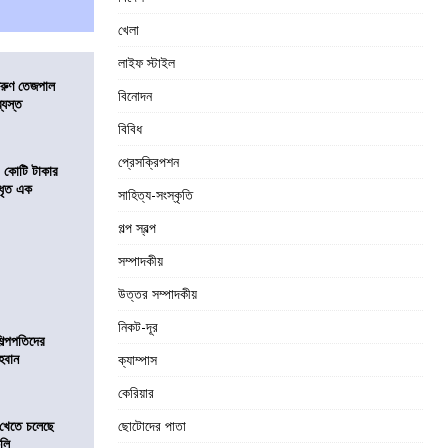
খেলা
লাইফ স্টাইল
তরুণ তেজপাল
বিনোদন
্যস্ত
বিবিধ
প্রেসক্রিপশন
১ কোটি টাকার
 ধৃত এক
সাহিত্য-সংস্কৃতি
গল্প স্বল্প
সম্পাদকীয়
উত্তর সম্পাদকীয়
নিকট-দূর
িল্পপতিদের
হবান
ক্যাম্পাস
কেরিয়ার
 খেতে চলেছে
ছোটোদের পাতা
কলি