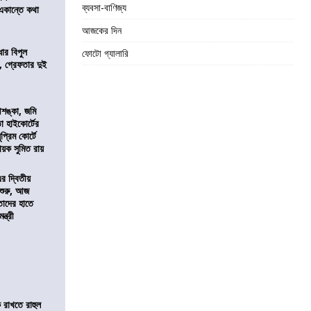
ব্যবসা-বাণিজ্য
 একান্তে কথা
আজকের দিন
ার বিপুল
ফোটো গ্যালারি
 গ্রেফতার দুই
শঙ্কা, জমি
তা হাইকোর্টের
প্রিম কোর্টে
য়ক সুমিত রায়
এর দ্বিতীয়
 শুরু, আজ
তাদের হাতে
্ত্রী
 রাখতে রাহুল