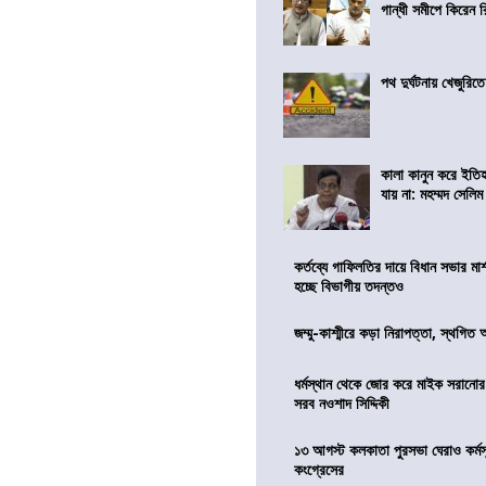
গান্ধী সমীপে কিরেন র
পথ দুর্ঘটনায় খেজুরি
কালা কানুন করে ইতি
যায় না: মহম্মদ সেলিম
কর্তব্যে গাফিলতির দায়ে বিধান সভার মার্
হচ্ছে বিভাগীয় তদন্তও
জম্মু-কাশ্মীরে কড়া নিরাপত্তা, স্থগিত 
ধর্মস্থান থেকে জোর করে মাইক সরানো
সরব নওশাদ সিদ্দিকী
১৩ আগস্ট কলকাতা পুরসভা ঘেরাও কর্মস
কংগ্রেসের