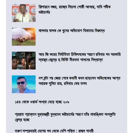
শিল্পায়নে নজর, রাজ্যে বিড়লা গোষ্ঠী আসছে, দাবি শমীক
ভট্টাচার্যর
মালদায় বালক কে খুনের অভিযোগ বিমাতার বিরুদ্ধে
আর জি করের নির্যাতিতা চিকিৎসকের স্মরণে রবিবার সব সরকারি
স্বাস্থ্য কেন্দ্রে দু মিনিট নীরবতা পালনের সিদ্ধান্ত
দশ ঘন্টা পর জেরা শেষে ভবানী ভবন ছাড়লেন অভিষেকের আপ্ত
সহায়ক সুমিত রায়, রবিবার ফের তলব
১৪৪ থেকে ওয়ার্ড সংখ্যা বেড়ে হচ্ছে ২০৯
প্রয়াত প্রাক্তন মুখ্যমন্ত্রী বুদ্ধদেব ভট্টাচার্যের স্মরণে তাঁর নামাঙ্কিত সংস্কৃতি
কেন্দ্র হচ্ছে
তরুণ সম্প্রদায়ই দেশের সব থেকে বেশি শক্তি : রাহুল গান্ধী