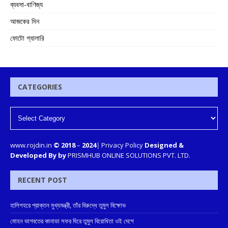
ব্যবসা-বাণিজ্য
আজকের দিন
ফোটো গ্যালারি
CATEGORIES
www.rojdin.in
© 2018
–
2024
|
Privacy Policy
Designed &
Developed By by
PRISMHUB ONLINE SOLUTIONS PVT. LTD.
RECENT POST
হালিশহরে প্রাক্তন মুখ্যমন্ত্রী, তাঁর বিরুদ্ধে তুমুল বিক্ষোভ
মোহন ভাগবতের কানাডা সফর ঘিরে তুমুল বিরোধিতা ওই দেশে