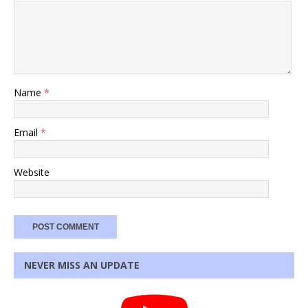
Name
*
Email
*
Website
NEVER MISS AN UPDATE