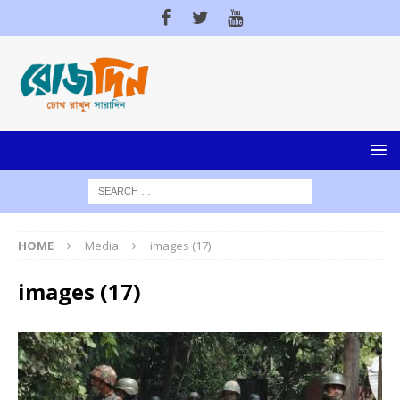
HOME
Media
images (17)
images (17)