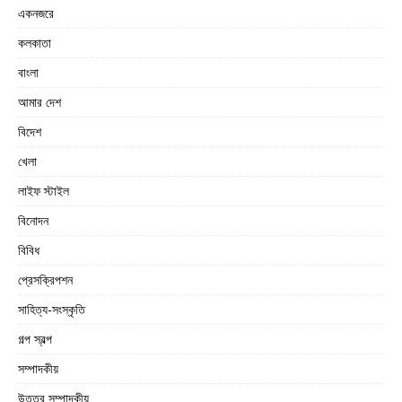
একনজরে
কলকাতা
বাংলা
আমার দেশ
বিদেশ
খেলা
লাইফ স্টাইল
বিনোদন
বিবিধ
প্রেসক্রিপশন
সাহিত্য-সংস্কৃতি
গল্প স্বল্প
সম্পাদকীয়
উত্তর সম্পাদকীয়