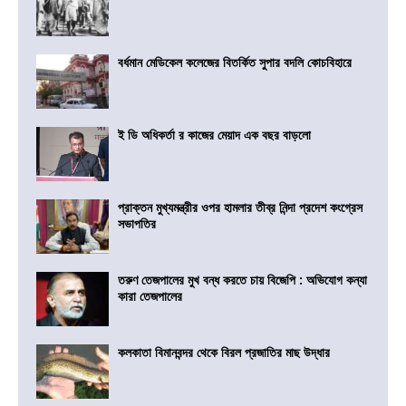
বর্ধমান মেডিকেল কলেজের বিতর্কিত সুপার বদলি কোচবিহারে
ই ডি অধিকর্তা র কাজের মেয়াদ এক বছর বাড়লো
প্রাক্তন মুখ্যমন্ত্রীর ওপর হামলার তীব্র নিন্দা প্রদেশ কংগ্রেস
সভাপতির
তরুণ তেজপালের মুখ বন্ধ করতে চায় বিজেপি : অভিযোগ কন্যা
কারা তেজপালের
কলকাতা বিমানবন্দর থেকে বিরল প্রজাতির মাছ উদ্ধার