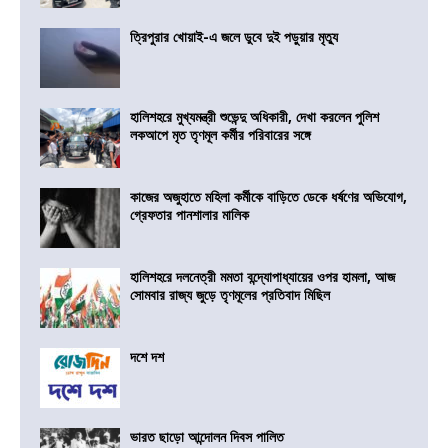
ত্রিপুরার খোয়াই-এ জলে ডুবে দুই পড়ুয়ার মৃত্যু
হালিশহরে মুখ্যমন্ত্রী শুভেন্দু অধিকারী, দেখা করলেন পুলিশ
লকআপে মৃত তৃণমূল কর্মীর পরিবারের সঙ্গে
কাজের অজুহাতে মহিলা কর্মীকে বাড়িতে ডেকে ধর্ষণের অভিযোগ,
গ্রেফতার পানশালার মালিক
হালিশহরে দলনেত্রী মমতা বন্দ্যোপাধ্যায়ের ওপর হামলা, আজ
সোমবার রাজ্য জুড়ে তৃণমূলের প্রতিবাদ মিছিল
দশে দশ
ভারত ছাড়ো আন্দোলন দিবস পালিত