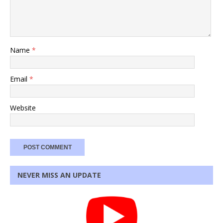
Name
*
Email
*
Website
NEVER MISS AN UPDATE