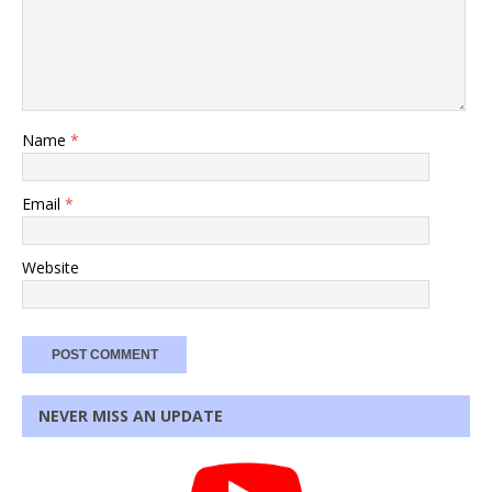
Name
*
Email
*
Website
NEVER MISS AN UPDATE