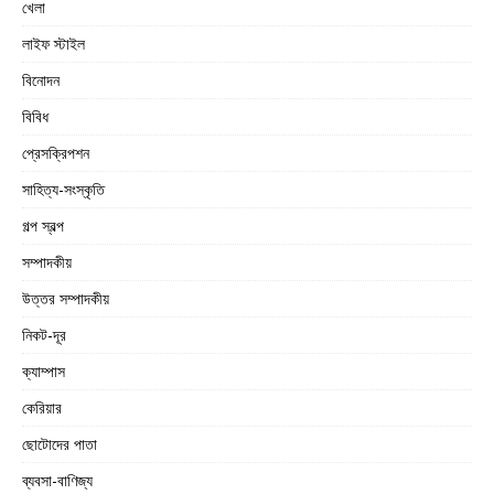
খেলা
লাইফ স্টাইল
বিনোদন
বিবিধ
প্রেসক্রিপশন
সাহিত্য-সংস্কৃতি
গল্প স্বল্প
সম্পাদকীয়
উত্তর সম্পাদকীয়
নিকট-দূর
ক্যাম্পাস
কেরিয়ার
ছোটোদের পাতা
ব্যবসা-বাণিজ্য