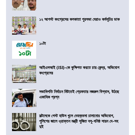
১২ আগস্ট কংগ্রেসের কলকাতা পুরসভা ঘেরাও কর্মসূচির ডাক
১০টা
আইএসআই (ISI)-কে কুক্ষিগত করতে চায় কেন্দ্র, অভিযোগ
কংগ্রেসের
সভাধিপতি নির্বাচন মিটতেই গ্রেফতার নজরুল বিশ্বাস, উঠছে
একাধিক প্রশ্ন
সল্টলেকে গেস্ট হাউস খুলে দেহব্যবসা চালানোর অভিযোগ,
পুলিশের জালে ও্রাক্তন মন্ত্রী সুজিত বসু-ঘনিষ্ঠ সায়ন দে-সহ
দুই