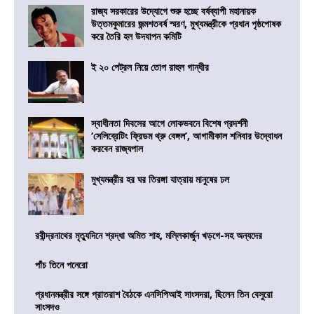
রাজ্য সরকারের উদ্যোগে শুরু হচ্ছে বর্ষব্যাপী মহানায়ক
উত্তমকুমারের জন্মশতবর্ষ স্মরণ, মুখ্যমন্ত্রীকে প্রধান পৃষ্ঠপোষক
করে তৈরি হল উদযাপন কমিটি
ই ২০ পেট্রল নিয়ে তোপ রাহুল গান্ধীর
স্বাধীনতা দিবসের আগে লোকভবনে বিশেষ প্রদর্শনী
‘সেলিব্রেটিং ফ্রিডম থ্রু বেঙ্গল’, আগামীকাল শনিবার উদ্বোধন
করবেন রাজ্যপাল
মুখ্যমন্ত্রীর হর ঘর তিরঙ্গা যাত্রায় মানুষের ঢল
রবীন্দ্রনাথের মৃত্যুদিনে শ্রদ্ধা অমিত শাহ, মল্লিকার্জুন খড়গে-সহ অন্যদের
পাঁচ তিনে পনেরো
প্রধানমন্ত্রীর সঙ্গে প্রাতরাশ বৈঠকে এনসিপিআই সাংসদরা, ছিলেন তিন বেসুরো
সাংসদও