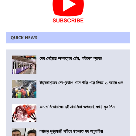
QUICK NEWS
ফের মেট্রোয় আত্মহত্যার চেষ্টা, পরিসেবা ব্যাহত
উত্তরাখন্ডের দেবপ্রয়াগে খাদে গাড়ি পড়ে নিহত ৫, আহত এক
অসমে মিজোরামের দুই নাবালিকা অপহরণ, ধর্ষণ, ধৃত তিন
নবান্নে মুখ্যমন্ত্রী সমীপে ঋতব্রত সহ অনুগামীরা