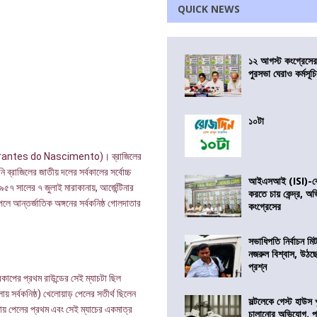
QUICK NEWS
১২ আগস্ট কংগ্রেসে
পুরসভা ঘেরাও কর্মসূ
১০টা
(Edson Arantes do Nascimento)। ব্রাজিলের
্রাজিলের জাতীয় দলের সর্বকালের সর্বোচ্চ
আইএসআই (ISI)-কে 
৭ সালের ৭ জুলাই মারাকানায়, আর্জেন্টিনার
করতে চায় কেন্দ্র, অ
েলে আন্তর্জাতিক অঙ্গনের সর্বকনিষ্ঠ গোলদাতার
কংগ্রেসের
সভাধিপতি নির্বাচন ম
নজরুল বিশ্বাস, উঠছ
প্রশ্ন
কাপের প্রথম রাউন্ডের সেই ম্যাচটা ছিল
় সর্বকনিষ্ঠ) খেলোয়াড় পেলের সতীর্থ ছিলেন
সল্টলেকে গেস্ট হাউস 
তায় পেলের প্রথম এবং সেই ম্যাচের একমাত্র
চালানোর অভিযোগ, পু