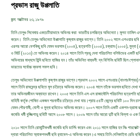
প্রভাস রাজু উপ্পলাতি
জন্ম: অক্টোবর ২৩, ১৯৭৯
তিনি তেলুগু সিনেমায় একচেটিয়াভাবে অভিনয় করা ভারতীয় চলচ্চিত্র অভিনেতা। মূলত তামিল এ
করেন। তিনি তেলুগু অভিনেতা উপ্পালাতি কৃষ্নাম রাজুর ভাগ্নে। তিনি ২০০২ সালে এশওয়ার ছবি 
এরপর আরো বেশকিছু ছবি যেমন ভরসাম (২০০৪), ছত্রপতি (২০০৫), চক্রাম (২০০৫), মুন্না (২০
ও মির্চি (২০১৩) তে অভিনয় করেন। ২০১৪ সালে তিনি প্রভু দেবা পরিচালিত বলিউডের একটি 
অভিনয়ের মাধ্যমে হিন্দি ছবিতে হাজির হন। তাঁর অভিনিত বাহুবলী: দ্য বিগিনিং ছবিটি ছিল গ্লোবাল 
ভারতের সর্বোচ্চ ব্যবসা সফল ছবি।
তেলুগু অভিনেতা উপ্পলাপতি কৃষ্ণাম রাজুর ভাগ্নে।প্রভাস ২০০২ সালে এশওয়ার (বাংলাঃঈশ্বর)
সালে তিনি রাঘবেন্দ্র ছবিতে মূল চরিেত্র অভিনয় করেন। ২০০৪ সালে তাঁকে ভরসাম ছবিতে দেখা যা
তার অভিনয়জীবন অব্যাহত রাখেন। ২০০৫ সালে তিনি এস এস রাজামৌলি পরিচালিত ছত্রপতি ছব
বাহিনী কর্তৃক শোষিত একজন শরনার্থীর চরিেত্র দেখা যায়।প্রায় ৫৪টি কেন্দ্রে ছবিটি ১০০ দিন
যেমন পৌরণামী, যোগী ও মুন্না ছবিতেও অভিনয় করেন। ২০০৭ সালে তিনি একটি একশন-ড্রামা
কমেডি ধর্মী বুজ্জিগাডু ছবিটি আসে ২০০৮ সালে। ২০০৯ সালে তাঁর আরো দুটি ছবি বিল্লা ও এক 
২০১০ সালে তিনি রোমান্টিকধর্মী কমেডি ছবি ডার্লিং করেন এবং ২০১১ সালে হাজির হন মিঃ পারফেক্ট
দ্বারা পরিচালিত অ্যাকশনধর্মী ছবি র‍্যাবেল-এ অভিনয় করেন।এ সময়ে তিনি দেনিকাইনা রেডি ছব