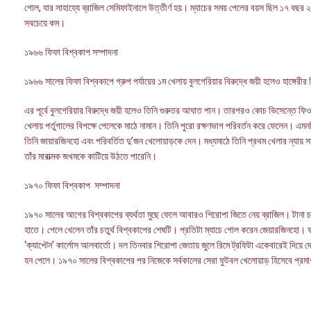
গোল, যার সাহায্যে ব্রাজিল সেমিফাইনালে উত্তীর্ণ হয়। ম্যাচের সময় পেলের বয়স ছিল ১৭ বছর
সবচেয়ে কম।
১৯৬৬ ফিফা বিশ্বকাপ সম্পাদনা
১৯৬৬ সালের ফিফা বিশ্বকাপে গ্রুপ পর্যায়ের ১ম খেলায় বুলগেরিয়ার বিরুদ্ধে জয়ী হলেও হাঙ্গেরীর ব
এর পূর্বে বুলগেরিয়ার বিরুদ্ধে জয়ী হলেও তিনি গুরুতর আঘাত পান। তারপরও কোচ ভিসেন্তে ফিও
খেলায় পর্তুগালের বিপক্ষে পেলেকে মাঠে নামান। তিনি পুরো রক্ষণভাগ পরিবর্তন করে ফেলেন। 
তিনি জায়ারজিনহো এবং পরিবর্তিত দু’জন খেলোয়াড়কে দেন। মধ্যমাঠে তিনি প্রথম খেলার ন্যায
তাঁর মারাত্মক জখমকে কাটিয়ে উঠতে পারেনি।
১৯৭০ ফিফা বিশ্বকাপ সম্পাদনা
১৯৭০ সালের আগের বিশ্বকাপের ব্যর্থতা মুছে ফেলে আবারও শিরোপা জিতে নেয় ব্রাজিল। টানা চারট
হাতে। পেলে খেলেন তাঁর চতুর্থ বিশ্বকাপের শেষটি। প্রতিটা ম্যাচে গোল করেন জেয়ারজিনহো। ফা
‘ক্যাপ্টেন’ কার্লোস আলবার্তো। দল তিনবার শিরোপা জেতায় জুলে রিমে ট্রফিটা একেবারেই দিয়ে দেও
হন পেলে। ১৯৭০ সালের বিশ্বকাপের পর নিজেকে সর্বকালের সেরা ফুটবল খেলোয়াড় হিসেবে প্র