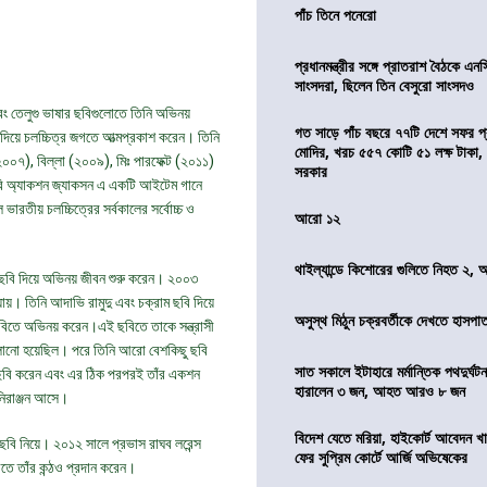
পাঁচ তিনে পনেরো
প্রধানমন্ত্রীর সঙ্গে প্রাতরাশ বৈঠকে এ
সাংসদরা, ছিলেন তিন বেসুরো সাংসদও
বং তেলুগু ভাষার ছবিগুলোতে তিনি অভিনয়
গত সাড়ে পাঁচ বছরে ৭৭টি দেশে সফর প্রধ
দিয়ে চলচ্চিত্র জগতে আত্মপ্রকাশ করেন। তিনি
মোদির, খরচ ৫৫৭ কোটি ৫১ লক্ষ টাকা,
০৭), বিল্লা (২০০৯), মিঃ পারফেক্ট (২০১১)
সরকার
ছবি অ্যাকশন জ্যাকসন এ একটি আইটেম গানে
ভারতীয় চলচ্চিত্রের সর্বকালের সর্বোচ্চ ও
আরো ১২
থাইল্যান্ডে কিশোরের গুলিতে নিহত ২,
 ছবি দিয়ে অভিনয় জীবন শুরু করেন। ২০০৩
য়। তিনি আদাভি রামুদু এবং চক্রাম ছবি দিয়ে
অসুস্থ মিঠুন চক্রবর্তীকে দেখতে হাসপাতাল
িতে অভিনয় করেন।এই ছবিতে তাকে সন্ত্রাসী
 চালানো হয়েছিল। পরে তিনি আরো বেশকিছু ছবি
সাত সকালে ইটাহারে মর্মান্তিক পথদুর্ঘটন
 ছবি করেন এবং এর ঠিক পরপরই তাঁর একশন
হারালেন ৩ জন, আহত আরও ৮ জন
নিরাঞ্জন আসে।
বিদেশ যেতে মরিয়া, হাইকোর্ট আবেদন 
 ছবি নিয়ে। ২০১২ সালে প্রভাস রাঘব লরেন্স
ফের সুপ্রিম কোর্টে আর্জি অভিষেকের
িতে তাঁর কন্ঠও প্রদান করেন।