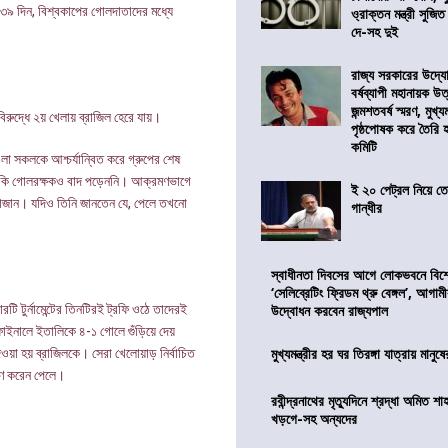
 ২৩৯ দিন, বিশ্বকাপের গোলদাতাদের মধ্যে
ও্রাক্তন মন্ত্রী সুজিত
দে-সহ দুই
রাজ্য সরকারের উদ্যোগ
বর্ষব্যাপী মহানায়ক উ
জন্মশতবর্ষ স্মরণ, মুখ্য
িরুদ্ধে ২য় খেলায় ব্রাজিল হেরে যায়।
পৃষ্ঠপোষক করে তৈরি
কমিটি
লা সকলকে আশ্চর্যান্বিত করে গ্রুপের শেষ
এমনকি গোলরক্ষকও বাদ পড়েননি। আক্রমণভাগে
ই ২০ পেট্রল নিয়ে ত
় সাজান। যদিও তিনি জানতেন যে, পেলে তখনো
গান্ধীর
স্বাধীনতা দিবসের আগে লোকভবনে বিশেষ
‘সেলিব্রেটিং ফ্রিডম থ্রু বেঙ্গল’, আগা
ি টুর্নামেন্টের তিনটিরই ট্রফি ওঠে তাদেরই
উদ্বোধন করবেন রাজ্যপাল
ইনালে ইতালিকে ৪-১ গোলে গুঁড়িয়ে দেয়
মুখ্যমন্ত্রীর হর ঘর তিরঙ্গা যাত্রায় মানুষ
য়া হয় ব্রাজিলকে। সেরা খেলোয়াড় নির্বাচিত
মাণ করেন পেলে।
রবীন্দ্রনাথের মৃত্যুদিনে শ্রদ্ধা অমিত শাহ
খড়গে-সহ অন্যদের