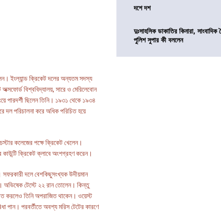
দশে দশ
দুঃসাহসিক ডাকাতির কিনারা, সাংবাদিক 
পুলিশ সুপার কী বললেন
লেন। ইংল্যান্ড ক্রিকেট দলের অন্যতম সদস্য
 অক্সফোর্ড বিশ্ববিদ্যালয়, সারে ও মেরিলেবোন
িংয়ে পারদর্শী ছিলেন তিনি। ১৯৩১ থেকে ১৯৩৪
ফরে দল পরিচালনা করে অধিক পরিচিত হয়ে
চেস্টার কলেজের পক্ষে ক্রিকেট খেলেন।
ারে কাউন্টি ক্রিকেট ক্লাবে অংশগ্রহণ করেন।
য়। সফরকারী দলে বেশকিছুসংখ্যক উদীয়মান
ন। অভিষেক টেস্টে ২২ রান তোলেন। কিন্তু
 আঘাত করলেও তিনি অপরাজিত থাকেন। ওয়েস্ট
 সুবিধা পান। পরবর্তীতে অবশ্য মরিস টেটের কারণে