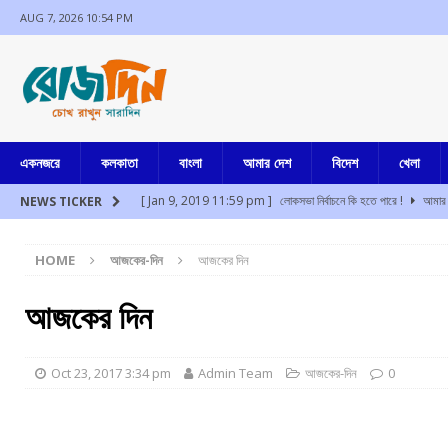
AUG 7, 2026 10:54 PM
একনজরে
কলকাতা
বাংলা
আমার দেশ
বিদেশ
খেলা
[ Jan 9, 2019 11:59 pm ]
লোকসভা নির্বাচনে কি হতে পারে !
আমার 
NEWS TICKER
[ Aug 7, 2026 10:28 pm ]
১২ আগস্ট কংগ্রেসের কলকাতা পুরসভা ঘেরা
HOME
আজকের-দিন
আজকের দিন
[ Aug 7, 2026 10:08 pm ]
১০টা
আমার বাংলা
[ Aug 7, 2026 9:43 pm ]
আইএসআই (ISI)-কে কুক্ষিগত করতে চায় কেন
আজকের দিন
[ Aug 7, 2026 9:32 pm ]
সভাধিপতি নির্বাচন মিটতেই গ্রেফতার নজরুল 
[ Aug 7, 2026 9:29 pm ]
সল্টলেকে গেস্ট হাউস খুলে দেহব্যবসা চালানোর
Oct 23, 2017 3:34 pm
Admin Team
আজকের-দিন
0
[ Jul 17, 2024 3:35 pm ]
চুরির অপবাদে একই পরিবারের ৩ সদস্যকে মা