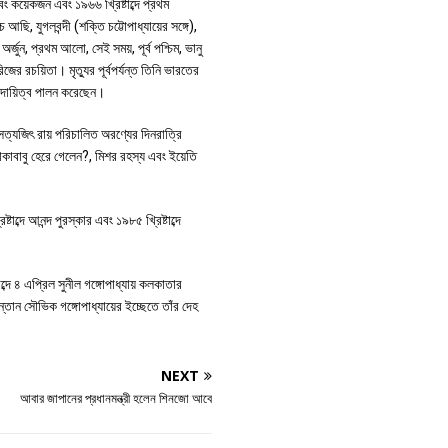
বং কয়েকজন এবং ১৯৬৬ খ্রিষ্টাব্দে প্রথম
ি, যুগলবন্দী (শক্তি চট্টোপাধ্যায়ের সঙ্গে),
র্জুন, প্রথম আলো, সেই সময়, পূর্ব পশ্চিম, ভানু
িজের রচয়িতা। মৃত্যুর পূর্বপর্যন্ত তিনি ভারতের
ে দায়িত্ব পালন করেছেন।
 সত্যজিৎ রায় পরিচালিত অরণ্যের দিনরাত্রি
কাকাবাবু হেরে গেলেন?, মিশর রহস্য এবং ইয়েতি
্দে আনন্দ পুরস্কার এবং ১৯৮৫ খ্রিষ্টাব্দে
্দে ৪ এপ্রিল সুনীল গঙ্গোপাধ্যায় কলকাতার
ন্তান সৌভিক গঙ্গোপাধ্যায়ের ইচ্ছেতে তাঁর দেহ
NEXT
আবার জাপানের প্রধানমন্ত্রী হলেন শিনজো আবে