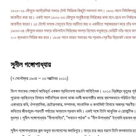
১৯২৮-২৯ মৌসুমে অস্ট্রেলিয়া সফরে টেস্ট সিরিজে কিছুটা সফলতা পান। ১৯৩১ সালে নিউজিল্যান্ড
মনোনীত করা হয়। একই সালে ১৯৩২-৩৩ মৌসুমে অনুষ্ঠিতব্য সিরিজের কথা মনে রেখে দল নির্বাচকম
মনোনীত করেন। ১৫ টেস্টে দলকে নেতৃত্ব দিয়ে নয়টিতে জয় ও একটিতে পরাজয়বরণ করে তাঁর দল।
১৯৩৩-৩৪ মৌসুমে ভারত সফরে বডিলাইন সিরিজের সদস্য হিসেবে শুধুমাত্র ভেরিটি তাঁর সাথে যান। পূ
২-০ ব্যবধানে সিরিজ জয় করে। ১৯৩৪ সালে ভারত সফরের পর প্রথম-শ্রেণীর ক্রিকেট থেকে অ
সুনীল গঙ্গোপাধ্যায়
(৭ সেপ্টেম্বর ১৯৩৪ – ২৩ অক্টোবর ২০১২)
বিংশ শতকের শেষার্ধে আবিভূর্ত একজন প্রথিতযশা বাঙালি সাহিত্যিক। ২০১২ খ্রিষ্টাব্দে মৃত্যুর পূর
পুরোধা-ব্যক্তিত্ব হিসাবে সর্ববৈশ্বিক বাংলা ভাষা-ভাষী জনগোষ্ঠীর কাছে ব্যাপকভাবে পরিচিত 
একাধারে কবি, ঔপন্যাসিক, ছোটগল্পকার, সম্পাদক, সাংবাদিক ও কলামিস্ট হিসাবে অজস্র স্মরণীয়
কবিতার জীবনানন্দ-পরবর্তী পর্যায়ের অন্যতম প্রধান কবি। একই সঙ্গে তিনি আধুনিক ও রোমান্টিক।
মুখস্থ। সুনীল গঙ্গোপাধ্যায় “নীললোহিত”, “সনাতন পাঠক” ও “নীল উপাধ্যায়” ইত্যাদি ছদ্মনাম 
সুনীল গঙ্গোপাধ্যায়ের জন্ম অধুনা বাংলাদেশের মদারিপুরে। মাত্র চার বছর বয়সে তিনি কলকাতা