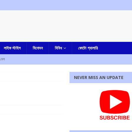
লাইফ স্টাইল
বিনোদন
বিবিধ
ফোটো গ্যালারি
দেশ
ও কর্মসূচির ডাক
কলকাতা
NEVER MISS AN UPDATE
্দ্র, অভিযোগ কংগ্রেসের
আমার দেশ
বিশ্বাস, উঠছে একাধিক প্রশ্ন
আমার বাংলা
 অভিযোগ, পুলিশের জালে ও্রাক্তন মন্ত্রী সুজিত বসু-ঘনিষ্ঠ সায়ন দে-সহ দুই
কলকাতা
রধোর, উত্তেজনা ডোমজুর এলাকায়..
বাংলা