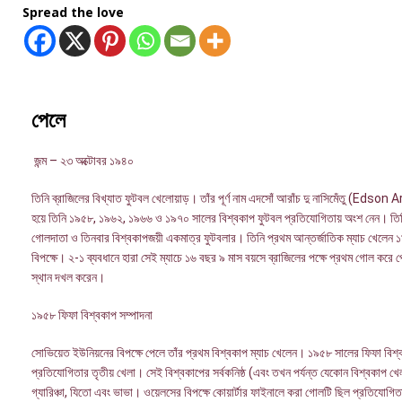
Spread the love
পেলে
জন্ম – ২৩ অক্টোবর ১৯৪০
তিনি ব্রাজিলের বিখ্যাত ফুটবল খেলোয়াড়। তাঁর পূর্ণ নাম এদসোঁ আরাঁচ দু নাসিমেঁতু 
হয়ে তিনি ১৯৫৮, ১৯৬২, ১৯৬৬ ও ১৯৭০ সালের বিশ্বকাপ ফুটবল প্রতিযোগিতায় অংশ নেন। তিনি ব
গোলদাতা ও তিনবার বিশ্বকাপজয়ী একমাত্র ফুটবলার। তিনি প্রথম আন্তর্জাতিক ম্যাচ খেলেন ১৯৫
বিপক্ষে। ২-১ ব্যবধানে হারা সেই ম্যাচে ১৬ বছর ৯ মাস বয়সে ব্রাজিলের পক্ষে প্রথম গোল করে প
স্থান দখল করেন।
১৯৫৮ ফিফা বিশ্বকাপ সম্পাদনা
সোভিয়েত ইউনিয়নের বিপক্ষে পেলে তাঁর প্রথম বিশ্বকাপ ম্যাচ খেলেন। ১৯৫৮ সালের ফিফা বিশ্ব
প্রতিযোগিতার তৃতীয় খেলা। সেই বিশ্বকাপের সর্বকনিষ্ঠ (এবং তখন পর্যন্ত যেকোন বিশ্বকাপ খেলায
গ্যারিঞ্চা, যিতো এবং ভাভা। ওয়েলসের বিপক্ষে কোয়ার্টার ফাইনালে করা গোলটি ছিল প্রতিযোগি