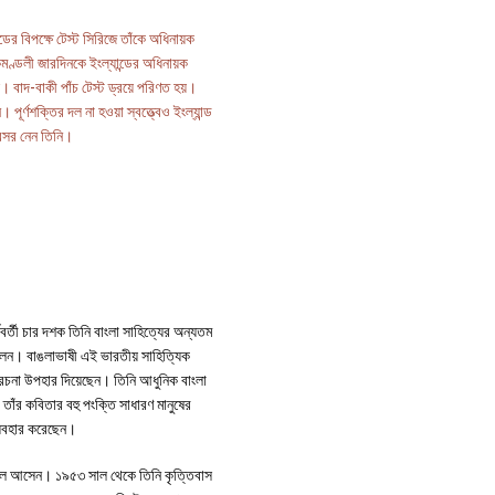
ের বিপক্ষে টেস্ট সিরিজে তাঁকে অধিনায়ক
ণ্ডলী জারদিনকে ইংল্যান্ডের অধিনায়ক
 বাদ-বাকী পাঁচ টেস্ট ড্রয়ে পরিণত হয়।
র্ণশক্তির দল না হওয়া স্বত্ত্বেও ইংল্যান্ড
বসর নেন তিনি।
্ববর্তী চার দশক তিনি বাংলা সাহিত্যের অন্যতম
ছিলেন। বাঙলাভাষী এই ভারতীয় সাহিত্যিক
 রচনা উপহার দিয়েছেন। তিনি আধুনিক বাংলা
 তাঁর কবিতার বহু পংক্তি সাধারণ মানুষের
ব্যবহার করেছেন।
য় চলে আসেন। ১৯৫৩ সাল থেকে তিনি কৃত্তিবাস