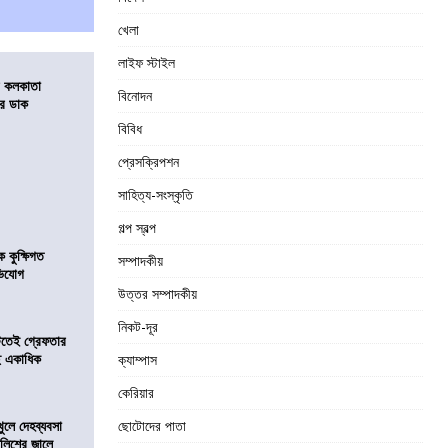
খেলা
লাইফ স্টাইল
র কলকাতা
বিনোদন
চির ডাক
বিবিধ
প্রেসক্রিপশন
সাহিত্য-সংস্কৃতি
গল্প স্বল্প
কুক্ষিগত
সম্পাদকীয়
ভিযোগ
উত্তর সম্পাদকীয়
নিকট-দূর
িটতেই গ্রেফতার
ে একাধিক
ক্যাম্পাস
কেরিয়ার
খুলে দেহব্যবসা
ছোটোদের পাতা
লিশের জালে