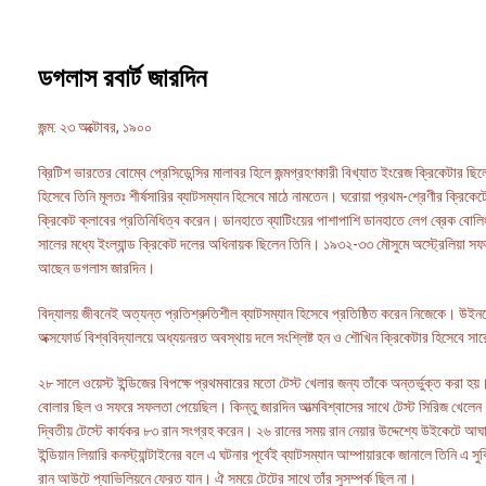
ডগলাস রবার্ট জারদিন
জন্ম: ২৩ অক্টোবর, ১৯০০
ব্রিটিশ ভারতের বোম্বে প্রেসিডেন্সির মালাবর হিলে জন্মগ্রহণকারী বিখ্যাত ইংরেজ ক্রিকেটার ছি
হিসেবে তিনি মূলতঃ শীর্ষসারির ব্যাটসম্যান হিসেবে মাঠে নামতেন। ঘরোয়া প্রথম-শ্রেণীর ক্রিকেটে
ক্রিকেট ক্লাবের প্রতিনিধিত্ব করেন। ডানহাতে ব্যাটিংয়ের পাশাপাশি ডানহাতে লেগ ব্রেক বোল
সালের মধ্যে ইংল্যান্ড ক্রিকেট দলের অধিনায়ক ছিলেন তিনি। ১৯৩২-৩৩ মৌসুমে অস্ট্রেলিয়া স
আছেন ডগলাস জারদিন।
বিদ্যালয় জীবনেই অত্যন্ত প্রতিশ্রুতিশীল ব্যাটসম্যান হিসেবে প্রতিষ্ঠিত করেন নিজেকে। উইন
অক্সফোর্ড বিশ্ববিদ্যালয়ে অধ্যয়নরত অবস্থায় দলে সংশ্লিষ্ট হন ও শৌখিন ক্রিকেটার হিসেবে স
২৮ সালে ওয়েস্ট ইন্ডিজের বিপক্ষে প্রথমবারের মতো টেস্ট খেলার জন্য তাঁকে অন্তর্ভুক্ত করা হ
বোলার ছিল ও সফরে সফলতা পেয়েছিল। কিন্তু জারদিন আত্মবিশ্বাসের সাথে টেস্ট সিরিজ খেলে
দ্বিতীয় টেস্টে কার্যকর ৮৩ রান সংগ্রহ করেন। ২৬ রানের সময় রান নেয়ার উদ্দেশ্যে উইকেটে
ইন্ডিয়ান লিয়ারি কনস্ট্যান্টাইনের বলে এ ঘটনার পূর্বেই ব্যাটসম্যান আম্পায়ারকে জানালে তিনি এ
রান আউটে প্যাভিলিয়নে ফেরত যান। ঐ সময়ে টেটের সাথে তাঁর সুসম্পর্ক ছিল না।