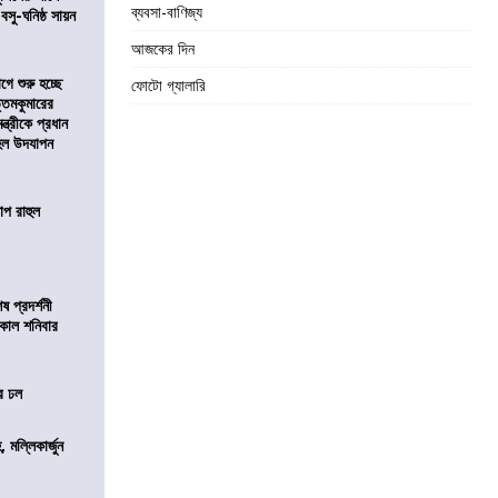
ব্যবসা-বাণিজ্য
 বসু-ঘনিষ্ঠ সায়ন
আজকের দিন
ে শুরু হচ্ছে
ফোটো গ্যালারি
ত্তমকুমারের
মন্ত্রীকে প্রধান
 হল উদযাপন
োপ রাহুল
 প্রদর্শনী
মীকাল শনিবার
ের ঢল
, মল্লিকার্জুন