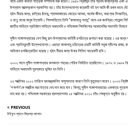
নামে একটি কবিতা পত্রিকা সম্পাদনা শুরু করেন। ১৯৫৮ খ্রিষ্টাব্দে তাঁর প্রথম কাব্যগ্রন্থ একা এ
উপন্যাস আত্মপ্রকাশ প্রকাশিত হয়। তাঁর উল্লেখযোগ্য কয়েকটি বই হল আমি কী রকম ভাবে বেঁচে আছ
হঠাৎ নীরার জন্য, রাত্রির রঁদেভূ, শ্যামবাজারের মোড়ের আড্ডা, অর্ধেক জীবন, অরণ্যের দিনরাত্রি, অ
ও রাণু, মনের মানুষ ইত্যাদি। শিশুসাহিত্যে তিনি “কাকাবাবু-সন্তু” নামে এক জনপ্রিয় গোয়েন্দা সির
জাতীয় সাহিত্য প্রতিষ্ঠান সাহিত্য অকাদেমি ও পশ্চিমবঙ্গ শিশুকিশোর আকাদেমির সভাপতি হিসাব
সুনীল গঙ্গোপাধ্যায়ের বেশ কিছু গল্প-উপন্যাসের কাহিনী চলচিত্রে রূপায়ণ করা হয়েছে। এর মধ্যে
এবং প্রতিদ্বন্দ্বী উল্লেখযোগ্য। এছাড়া কাকাবাবু চরিত্রের চারটি কাহিনী সবুজ দ্বীপের রাজা, 
অভিযান চলচ্চিত্রায়িত হয়েছে। হঠাৎ নীরার জন্য উনার লিখিত আরেকটি ছবি।
২০০২ সালে সুনীল গঙ্গোপাধ্যায় কলকাতা শহরের শেরিফ নির্বাচিত হয়েছিলেন। ১৯৭২ ও ১৯৮৯ খ্রিষ্টাব
সাহিত্য অকাদেমি পুরস্কারে ভূষিত হন তিনি।
২৩ অক্টোবর ২০১২ তারিখে হৃদযন্ত্রজনিত অসুস্থতার কারণে তিনি মৃত্যুবরণ করেন। ২০০৩ খ্রিষ্টাব
‘গণদর্পণ’কে সস্ত্রীক মরণোত্তর দেহ দান করে যান। কিন্তু সুনীল গঙ্গোপাধ্যায়ের একমাত্র পুত্রস
দাহ করা হয়। পশ্চিমবঙ্গ সরকারের ব্যবস্থাপনায় ২৫ অক্টোবর ২০১২ তাঁর শেষকৃত্য অনুষ্ঠিত হয়।
PREVIOUS
টাইফুন ল্যানে বিদ্ধস্ত জাপান