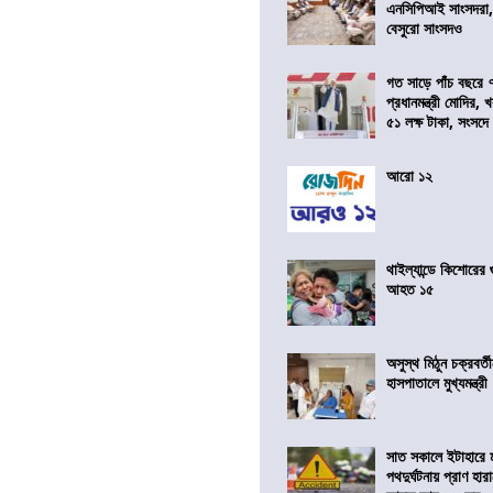
এনসিপিআই সাংসদরা,
বেসুরো সাংসদও
গত সাড়ে পাঁচ বছরে 
প্রধানমন্ত্রী মোদির
৫১ লক্ষ টাকা, সংসদ
আরো ১২
থাইল্যান্ডে কিশোরের
আহত ১৫
অসুস্থ মিঠুন চক্রবর্
হাসপাতালে মুখ্যমন্ত্রী
সাত সকালে ইটাহারে মর
পথদুর্ঘটনায় প্রাণ হা