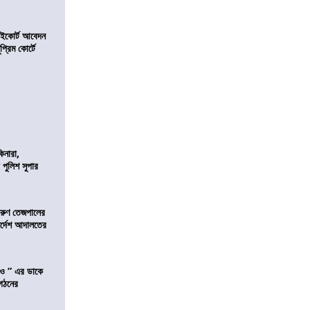
হাইকোর্ট আবেদন
্রিম কোর্টে
িনারা,
 পুলিশ সুপার
তরুণ তেজপালের
ির্দেশ আদালতের
াও ” এর ডাকে
ংগঠনের