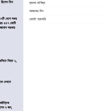
 ছিলেন তিন
ব্যবসা-বাণিজ্য
আজকের দিন
৭৭টি দেশে সফর
ফোটো গ্যালারি
, খরচ ৫৫৭ কোটি
ে জানাল সরকার
 গুলিতে নিহত ২,
তীকে দেখতে
্মান্তিক
রালেন ৩ জন,