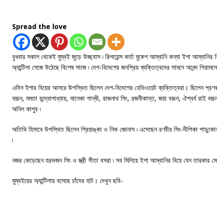
Spread the love
বুধবার সকাল থেকেই মুম্বই জুড়ে উচ্ছ্বাস ৷ রিলায়েন্স কর্তা মুকেশ আম্বানি কন্যা ইশা আম্বানির ব
অ্যান্টিলা সেজে উঠেছে বিশেষ সাজে ৷ দেশ-বিদেশের জনপ্রিয় ব্যক্তিত্বদের সামনে আনন্দ পিরামলে
এদিন ইশার বিয়ের আসরে উপস্থিত ছিলেন দেশ-বিদেশের হেভিওয়েট ব্যক্তিত্বরা। ছিলেন প্রণব ম
বচ্চন, মমতা বন্দ্যোপাধ্যায়, মানেকা গান্ধী, রাজনাথ সিং, রজনীকান্ত, জয়া বচ্চন, ঐশ্বর্য রাই ব
অনিল কাপুর ৷
অতিথি হিসাবে উপস্থিত ছিলেন প্রিয়াঙ্কা ও নিক জোনাস ৷ এসেছেন রণবীর সিং-দীপিকা পাড়ুকো
৷
নজর কেড়েছেন হরভজন সিং ও স্ত্রী গীতা বসরা ৷ সব মিলিয়ে ইশা আম্বানির বিয়ে যেন তারকার মে
মুম্বইয়ের অ্যান্টিলায় বসেছে চাঁদের হাট। দেখুন ছবি-