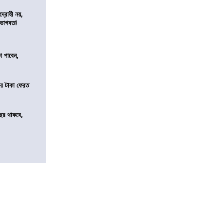
দ্রোহী নয়,
 ভাগবত!
কা পাবেন,
র টাকা ফেরত
ছর থাকবে,