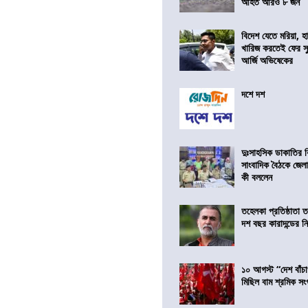
আহত আরও ৮ জন
বিদেশ যেতে মরিয়া, 
খারিজ করতেই ফের সুপ
আর্জি অভিষেকের
দশে দশ
দুঃসাহসিক ডাকাতির ক
সাংবাদিক বৈঠকে জেলা
কী বললেন
তহেলকা প্রতিষ্ঠাতা 
দশ বছর কারাদন্ডের ন
১০ আগস্ট “দেশ বাঁচ
মিছিল বাম শ্রমিক স