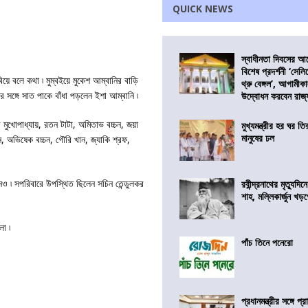
QUICK NEWS
স্বাধীনতা দিবসের 
বিশেষ প্রদর্শনী ‘সেলি
িয়ে বলে কথা ৷ মুম্বইয়ে মুকেশ আম্বানির বাড়ি
থ্রু বেঙ্গল’, আগামীক
র সঙ্গে সাত পাকে বাঁধা পড়লেন ইশা আম্বানি ৷
উদ্বোধন করবেন রাজ্
ুখোপাধ্যায়, রতন টাটা, অমিতাভ বচ্চন, জয়া
মুখ্যমন্ত্রীর হর ঘর তির
মানুষের ঢল
চ্চন, অভিষেক বচ্চন, গৌরি খান, জ্যাকি শ্রফ,
নও ৷ সপরিবারে উপস্থিত ছিলেন সচিন তেন্ডুলকর
রবীন্দ্রনাথের মৃত্যুদি
শাহ, মল্লিকার্জুন খড
লা ৷
পাঁচ তিনে পনেরো
প্রধানমন্ত্রীর সঙ্গে প