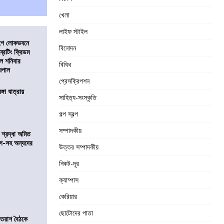
খেলা
লাইফ স্টাইল
আগে লোকভবনে
বিনোদন
ব্রেটিং ফ্রিডম
াল শনিবার
বিবিধ
যপাল
প্রেসক্রিপশন
ঙ্গা যাত্রায়
সাহিত্য-সংস্কৃতি
গল্প স্বল্প
সম্পাদকীয়
নে শ্রদ্ধা অমিত
়গে-সহ অন্যদের
উত্তর সম্পাদকীয়
নিকট-দূর
ক্যাম্পাস
কেরিয়ার
ছোটোদের পাতা
্রাতরাশ বৈঠকে