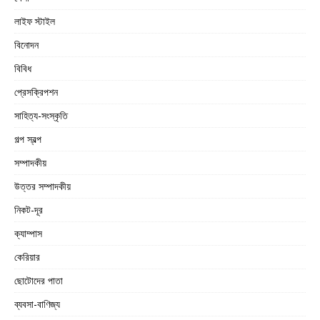
লাইফ স্টাইল
বিনোদন
বিবিধ
প্রেসক্রিপশন
সাহিত্য-সংস্কৃতি
গল্প স্বল্প
সম্পাদকীয়
উত্তর সম্পাদকীয়
নিকট-দূর
ক্যাম্পাস
কেরিয়ার
ছোটোদের পাতা
ব্যবসা-বাণিজ্য