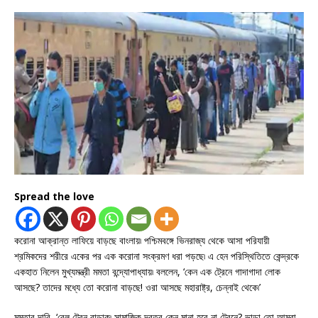
Spread the love
করোনা আক্রান্ত লাফিয়ে বাড়ছে বাংলায়৷ পশ্চিমবঙ্গে ভিনরাজ্য থেকে আসা পরিযায়ী
শ্রমিকদের শরীরে একের পর এক করোনা সংক্রমণ ধরা পড়ছে৷ এ হেন পরিস্থিতিতে কেন্দ্রকে
একহাত নিলেন মুখ্যমন্ত্রী মমতা বন্দ্যোপাধ্যায়৷ বললেন, ‘কেন এক ট্রেনে গাদাগাদা লোক
আসছে? তাদের মধ্যে তো করোনা বাড়ছে! ওরা আসছে মহারাষ্ট্র, চেন্নাই থেকে৷’
মমতার দাবি, ‘রেল ট্রেন বাড়াক৷ সামাজিক দূরত্ব কেন মানা হবে না ট্রেনে? ভাড়া তো আমরা