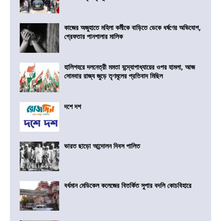
কাজের অজুহাতে মহিলা কর্মীকে বাড়িতে ডেকে ধর্ষণের অভিযোগ,
গ্রেফতার পানশালার মালিক
হালিশহরে দলনেত্রী মমতা বন্দ্যোপাধ্যায়ের ওপর হামলা, আজ
সোমবার রাজ্য জুড়ে তৃণমূলের প্রতিবাদ মিছিল
দশে দশ
ভারত ছাড়ো আন্দোলন দিবস পালিত
বর্ধমান মেডিকেল কলেজের বিতর্কিত সুপার বদলি কোচবিহারে