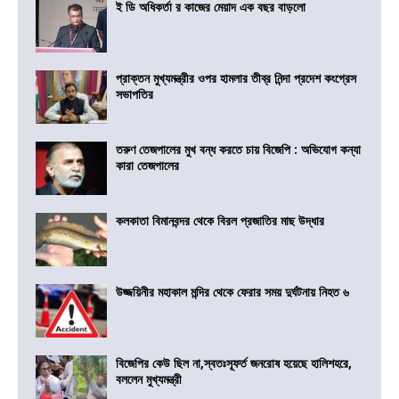
ই ডি অধিকর্তা র কাজের মেয়াদ এক বছর বাড়লো
প্রাক্তন মুখ্যমন্ত্রীর ওপর হামলার তীব্র নিন্দা প্রদেশ কংগ্রেস
সভাপতির
তরুণ তেজপালের মুখ বন্ধ করতে চায় বিজেপি : অভিযোগ কন্যা
কারা তেজপালের
কলকাতা বিমানবন্দর থেকে বিরল প্রজাতির মাছ উদ্ধার
উজ্জয়িনীর মহাকাল মন্দির থেকে ফেরার সময় দুর্ঘটনায় নিহত ৬
বিজেপির কেউ ছিল না,স্বতঃস্ফূর্ত জনরোষ হয়েছে হালিশহরে,
বললেন মুখ্যমন্ত্রী