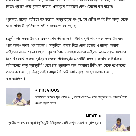
দিচ্ছি৷ শ্রমিক এক্সপ্রেসকে করোনা এক্সপ্রেস বানাচ্ছেন কেন? ট্রেনের বগি বাড়ান৷’
প্রসঙ্গত, রাজ্যে বর্তমানে যত করোনা আক্রান্তের সংখ্যা, তা বেশির ভাগই ভিন রাজ্য থেকে
আসা পরিযায়ী শ্রমিকদের শরীরে সংক্রমণ ধরা পড়ছে৷
চতুর্থ দফার লকডাউন এর একদম শেষ পর্যায়ে দেশ। ইতিমধ্যেই পঞ্চম দফা লকডাউন হতে
পারে বলেও জল্পনা শুরু হয়েছে। অন্যদিকে পাল্লা দিয়ে বেড়ে চলেছে এ রাজ্যে করোনা
ভাইরাসে আক্রান্তের সংখ্যা। বৃহস্পতিবার এরাজ্যে করোনা ভাইরাস আক্রান্তের সংখ্যার
নিরিখে রেকর্ড হয়েছে৷ স্বাস্থ্য দফতরের পরিসংখ্যান এমনটাই বলছে। করোনা ভাইরাসকে
আটকানোর জন্য স্বাস্থ্যবিধি মেনে চলা প্রয়োজন বলে বারবারই চিকিৎসক থেকে প্রশাসনের
তরফে বলা হচ্ছে। কিন্তু সেই স্বাস্থ্যবিধি কেই কার্যত বুড়ো আঙুল দেখানো হচ্ছে
বাজারগুলিতে।
PREVIOUS
আমফানে রাজ্যে মৃত বেড়ে ৯৮, ধাপে ধাপে ১০ লক্ষ মানুষকে ৪৮ হাজার টাকা
দেওয়া হবে: মমতা
NEXT
স্থানীয় ডাক্তাররা অ্যাপয়েন্টমেন্টের ভিত্তিতে রোগী দেখুন: মমতা বন্দ্যোপাধ্যায়