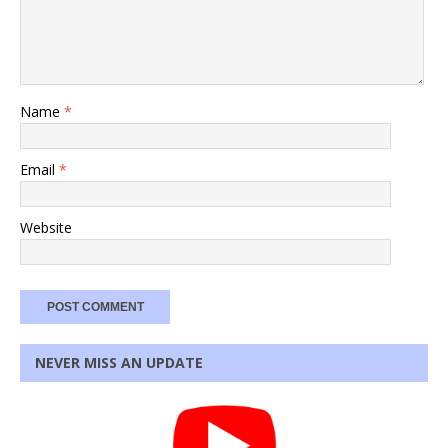
Name
*
Email
*
Website
NEVER MISS AN UPDATE