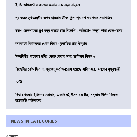
ই ডি অধিকর্তা র কাজের মেয়াদ এক বছর বাড়লো
প্রাক্তন মুখ্যমন্ত্রীর ওপর হামলার তীব্র নিন্দা প্রদেশ কংগ্রেস সভাপতির
তরুণ তেজপালের মুখ বন্ধ করতে চায় বিজেপি : অভিযোগ কন্যা কারা তেজপালের
কলকাতা বিমানবন্দর থেকে বিরল প্রজাতির মাছ উদ্ধার
উজ্জয়িনীর মহাকাল মন্দির থেকে ফেরার সময় দুর্ঘটনায় নিহত ৬
বিজেপির কেউ ছিল না,স্বতঃস্ফূর্ত জনরোষ হয়েছে হালিশহরে, বললেন মুখ্যমন্ত্রী
১০টা
দিঘা মোহনায় ইলিশের জোয়ার, একদিনেই উঠল ৪০ টন, সস্তায় ইলিশ কিনতে
হুড়োহুড়ি পর্যটকদের
NEWS IN CATEGORIES
একনজরে