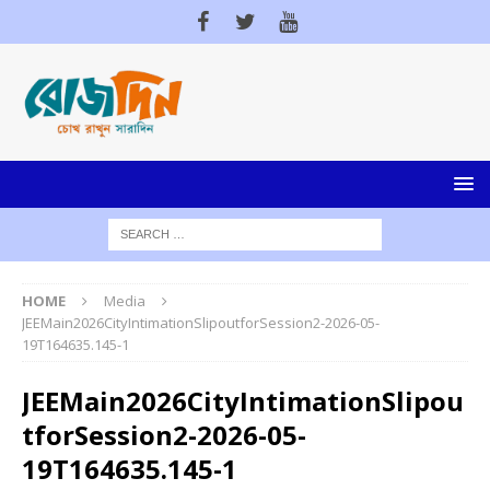
HOME
Media
JEEMain2026CityIntimationSlipoutforSession2-2026-05-
19T164635.145-1
JEEMain2026CityIntimationSlipou
tforSession2-2026-05-
19T164635.145-1