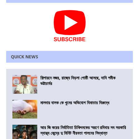
QUICK NEWS
শিল্পায়নে নজর, রাজ্যে বিড়লা গোষ্ঠী আসছে, দাবি শমীক
ভট্টাচার্যর
মালদায় বালক কে খুনের অভিযোগ বিমাতার বিরুদ্ধে
আর জি করের নির্যাতিতা চিকিৎসকের স্মরণে রবিবার সব সরকারি
স্বাস্থ্য কেন্দ্রে দু মিনিট নীরবতা পালনের সিদ্ধান্ত