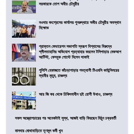
সরকারকে তোপ অধীর চৌধুরীর
নওদার কংগ্রেসের কার্যালয় পুনরুদ্ধারে অধীর চৌধুরীর অবস্থান
বিক্ষোভ
প্রাক্তন ফেডারেশন সভাপতি স্বরূপ বিশ্বাসের বিরুদ্ধে
শ্লীলতাহানির অভিযোগ প্রত্যাহার করলেন টলিপাড়ার মেকআপ
আর্টিস্ট, ফেসবুক পোস্টে দিলেন সাফাই
পুলিশি হেফাজতে কাঁচড়াপাড়ার পদত্যাগী টিএমসি কাউন্সিলরের
স্বামীর মৃত্যু, চাঞ্চল্য
আর জি কর থেকে চিকিৎসাধীন দুই রোগী উধাও, চাঞ্চল্য
সফল অস্ত্রোপচারের পর অনেকটাই সুস্থ, আজই বাড়ি ফিরছেন মিঠুন চক্রবর্তী
মালদার মোথাবাড়িতে তৃণমূল কর্মী খুন