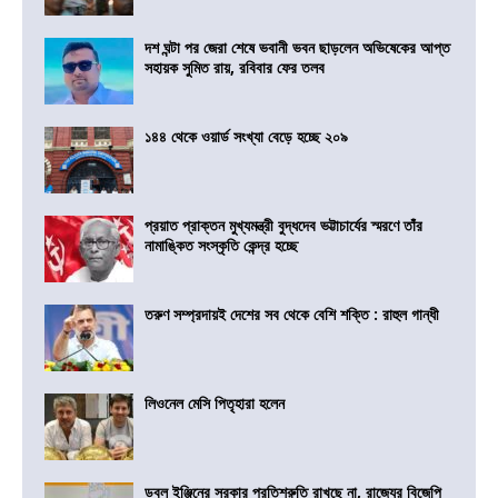
দশ ঘন্টা পর জেরা শেষে ভবানী ভবন ছাড়লেন অভিষেকের আপ্ত
সহায়ক সুমিত রায়, রবিবার ফের তলব
১৪৪ থেকে ওয়ার্ড সংখ্যা বেড়ে হচ্ছে ২০৯
প্রয়াত প্রাক্তন মুখ্যমন্ত্রী বুদ্ধদেব ভট্টাচার্যের স্মরণে তাঁর
নামাঙ্কিত সংস্কৃতি কেন্দ্র হচ্ছে
তরুণ সম্প্রদায়ই দেশের সব থেকে বেশি শক্তি : রাহুল গান্ধী
লিওনেল মেসি পিতৃহারা হলেন
ডবল ইঞ্জিনের সরকার প্রতিশ্রুতি রাখছে না, রাজ্যের বিজেপি