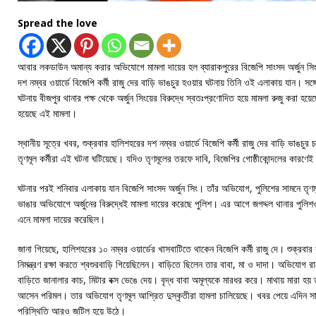
Spread the love
আবার লকডাউন অমান্য করার অভিযোগে মামলা দায়ের হল ব্যারাকপুরের বিজেপি সাংসদ অর্জুন সি
দশ নম্বর ওয়ার্ডে বিজেপি কর্মী রাজু দের বাড়ি ভাঙচুর হওয়ার ঘটনায় তিনি ওই এলাকায় যান। সঙ্গ
ঘটনায় বীজপুর থানার পক্ষ থেকে অর্জুন সিংয়ের বিরুদ্ধে স্বতঃপ্রণোদিত হয়ে মামলা রুজু করা
হয়েছে এই মামলা।
স্থানীয় সূত্রে খবর, শুক্রবার হালিশহরের দশ নম্বর ওয়ার্ডে বিজেপি কর্মী রাজু দের বাড়ি ভাঙচ
তৃণমূল কর্মীরা এই ঘটনা ঘটিয়েছে। যদিও তৃণমূলের তরফে দাবি, বিজেপির গোষ্ঠীকোন্দলের কারণে
ঘটনার পরই শনিবার এলাকায় যান বিজেপি সাংসদ অর্জুন সিং। তাঁর অভিযোগ, পুলিশের সামনে তৃণম
ভাঙার অভিযোগে অর্জুনের বিরুদ্ধেই মামলা দায়ের করেছে পুলিশ। এর আগে জগদ্দল থানার পুলিশ
এনে মামলা দায়ের করেছিল।
জানা গিয়েছে, হালিশহরের ১০ নম্বর ওয়ার্ডের খাসবাটিতে থাকেন বিজেপি কর্মী রাজু দে। শুক্রবার
নিমন্ত্রণ রক্ষা করতে শ্বশুরবাড়ি গিয়েছিলেন। বাড়িতে ছিলেন তার বাবা, মা ও দাদা। অভিযোগ 
বাড়িতে জানালার কাচ, মিটার বক্স ভেঙে দেয়। বৃদ্ধ বাবা অমূল্যকে মারধর করে। মাথায় মারা 
আসেন পরিমল। তার অভিযোগ তৃণমূল আশ্রিত দুস্কৃতীরা হামলা চালিয়েছে। খবর পেয়ে এদিন সাং
পরিস্থিতি আরও জটিল হয়ে উঠে।