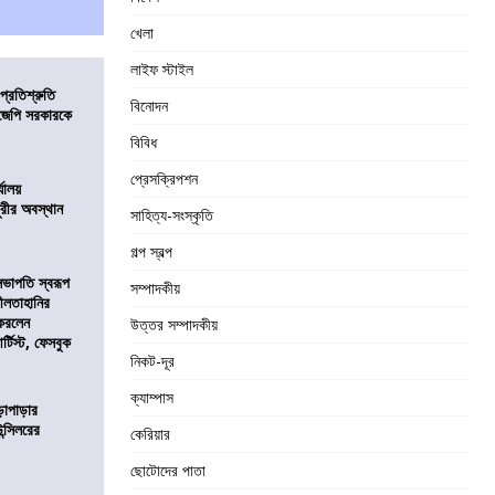
খেলা
লাইফ স্টাইল
প্রতিশ্রুতি
বিনোদন
িজেপি সরকারকে
বিবিধ
প্রেসক্রিপশন
্যালয়
ুরীর অবস্থান
সাহিত্য-সংস্কৃতি
গল্প স্বল্প
সভাপতি স্বরূপ
সম্পাদকীয়
লীলতাহানির
 করলেন
উত্তর সম্পাদকীয়
টিস্ট, ফেসবুক
নিকট-দূর
ক্যাম্পাস
ড়াপাড়ার
ন্সিলরের
কেরিয়ার
ছোটোদের পাতা