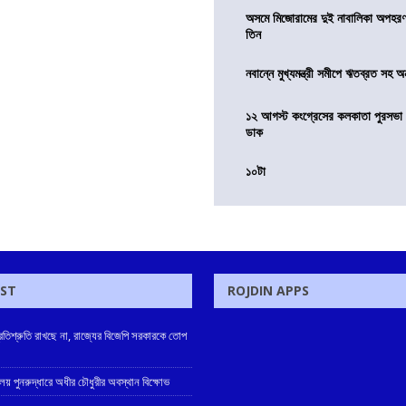
অসমে মিজোরামের দুই নাবালিকা অপহরণ, 
তিন
নবান্নে মুখ্যমন্ত্রী সমীপে ঋতব্রত সহ অ
১২ আগস্ট কংগ্রেসের কলকাতা পুরসভা ঘ
ডাক
১০টা
OST
ROJDIN APPS
্রতিশ্রুতি রাখছে না, রাজ্যের বিজেপি সরকারকে তোপ
ালয় পুনরুদ্ধারে অধীর চৌধুরীর অবস্থান বিক্ষোভ