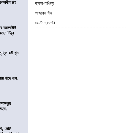
ৎসাধীন দুই
ব্যবসা-বাণিজ্য
আজকের দিন
ফোটো গ্যালারি
 পর অনেকটাই
রছেন মিঠুন
ণমূল কর্মী খুন
বায় খাদে বাস,
শ
সলামপুরে
 নিহত,
নো, ভোট