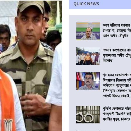
QUICK NEWS
ডবল ইঞ্জিনের সরকার 
রাখছে না, রাজ্যের ব
তোপ অধীর চৌধুরীর
নওদার কংগ্রেসের কার
পুনরুদ্ধারে অধীর চৌধ
বিক্ষোভ
প্রাক্তন ফেডারেশন 
বিশ্বাসের বিরুদ্ধে শ্
অভিযোগ প্রত্যাহার
টলিপাড়ার মেকআপ আর্
পোস্টে দিলেন সাফাই
পুলিশি হেফাজতে কাঁচ
পদত্যাগী টিএমসি কাউ
স্বামীর মৃত্যু, চাঞ্চল্য