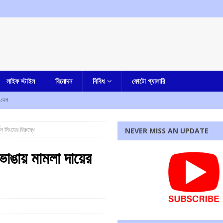
লাইফ স্টাইল
বিনোদন
বিবিধ
ফোটো গ্যালারি
দেশ
, রাজ্যের বিজেপি সরকারকে তোপ অধীর চৌধুরীর
আমার বাংলা
ন সিংয়ের বিরুদ্ধে
NEVER MISS AN UPDATE
চৌধুরীর অবস্থান বিক্ষোভ
আমার বাংলা
র বিরুদ্ধে শ্লীলতাহানির অভিযোগ প্রত্যাহার করলেন টলিপাড়ার মেকআপ আর্টিস্ট, ফেসবুক পোস্টে দিলেন সাফাই
 ভাঙায় মামলা দায়ের
কাউন্সিলরের স্বামীর মৃত্যু, চাঞ্চল্য
আমার বাংলা
চাঞ্চল্য
কলকাতা
রধোর, উত্তেজনা ডোমজুর এলাকায়..
বাংলা