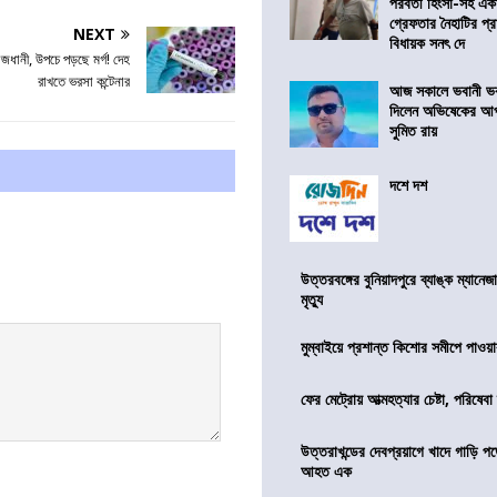
পরবর্তী হিংসা-সহ এ
গ্রেফতার নৈহাটির প্র
NEXT
বিধায়ক সনৎ দে
াজধানী, উপচে পড়ছে মর্গ! দেহ
রাখতে ভরসা কন্টেনার
আজ সকালে ভবানী ভব
দিলেন অভিষেকের আপ
সুমিত রায়
দশে দশ
উত্তরবঙ্গের বুনিয়াদপুরে ব্যাঙ্ক ম্যানে
মৃত্যু
মুম্বাইয়ে প্রশান্ত কিশোর সমীপে পাওয়ার
ফের মেট্রোয় আত্মহত্যার চেষ্টা, পরিষেবা
উত্তরাখন্ডের দেবপ্রয়াগে খাদে গাড়ি প
আহত এক