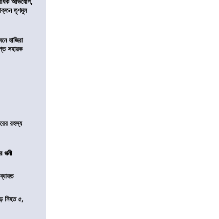
কাধিক অভিযোগ,
াক্তন তৃণমূল
নে হাজিরা
্ত সহায়ক
জারের রহস্য
 পত্মী
 ব্যাহত
ড়ে নিহত ৫,