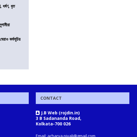
ধর্ষণ, ধৃত
নুগামীরা
েরাও কর্মসূচির
CONTACT
J.B Web (rojdin.in)
3 B Sadananda Road,
Kolkata-700 026
Email: acharya.piyali@gmail.com