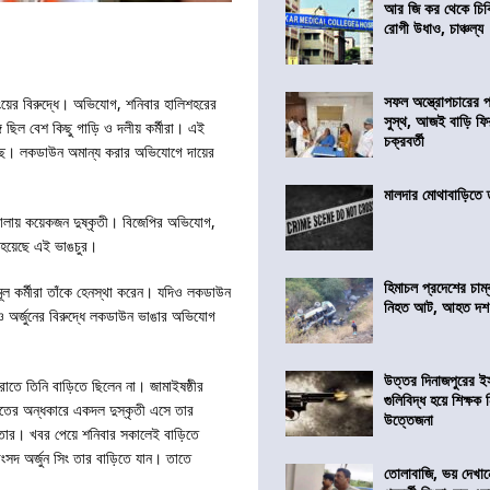
আর জি কর থেকে চিকি
রোগী উধাও, চাঞ্চল্য
সফল অস্ত্রোপচারের
ংয়ের বিরুদ্ধে। অভিযোগ, শনিবার হালিশহরের
সুস্থ, আজই বাড়ি ফি
ে ছিল বেশ কিছু গাড়ি ও দলীয় কর্মীরা। এই
চক্রবর্তী
 হয়েছে। লকডাউন অমান্য করার অভিযোগে দায়ের
মালদার মোথাবাড়িতে তৃ
ুর চালায় কয়েকজন দুষ্কৃতী। বিজেপির অভিযোগ,
ই হয়েছে এই ভাঙচুর।
হিমাচল প্রদেশের চাম্
ূল কর্মীরা তাঁকে হেনস্থা করেন। যদিও লকডাউন
নিহত আট, আহত দ
ও অর্জুনের বিরুদ্ধে লকডাউন ভাঙার অভিযোগ
উত্তর দিনাজপুরের ই
 রাতে তিনি বাড়িতে ছিলেন না। জামাইষষ্ঠীর
গুলিবিদ্ধ হয়ে শিক্ষক
রাতের অন্ধকারে একদল দুস্কৃতী এসে তার
উত্তেজনা
হয় তার। খবর পেয়ে শনিবার সকালেই বাড়িতে
সদ অর্জুন সিং তার বাড়িতে যান। তাতে
তোলাবাজি, ভয় দেখা