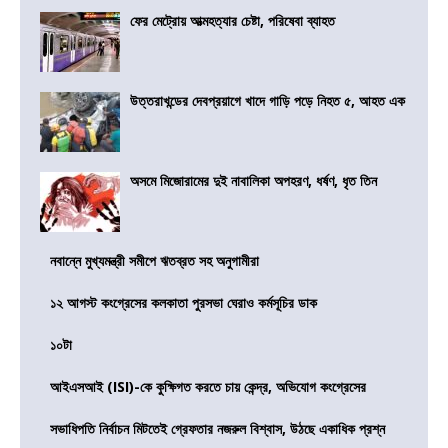
ফের মেট্রোয় আত্মহত্যার চেষ্টা, পরিষেবা ব্যাহত
উত্তরাখন্ডের দেবপ্রয়াগে খাদে গাড়ি পড়ে নিহত ৫, আহত এক
অসমে মিজোরামের দুই নাবালিকা অপহরণ, ধর্ষণ, ধৃত তিন
নবান্নে মুখ্যমন্ত্রী সমীপে ঋতব্রত সহ অনুগামীরা
১২ আগস্ট কংগ্রেসের কলকাতা পুরসভা ঘেরাও কর্মসূচির ডাক
১০টা
আইএসআই (ISI)-কে কুক্ষিগত করতে চায় কেন্দ্র, অভিযোগ কংগ্রেসের
সভাধিপতি নির্বাচন মিটতেই গ্রেফতার নজরুল বিশ্বাস, উঠছে একাধিক প্রশ্ন