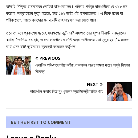
ঘটনাটি দিল্লির রামমনোহর লোহিয়া হাসপাতালের। শনিবার পর্যন্ত রাজধানীতে যে ৩৯৮ জন
করোনা আক্রান্তের মৃত্যু হয়েছে, তার ১৬২ জনই এই হাসপাতালের। এ দিকে মর্গের যা
পরিকাঠামো, তাতে বড়জোর ৪০-৫০টি দেহ সংরক্ষণ করা যেতে পারে।
তবে তা বলে প্রকাশ্যে মরদেহ সংরক্ষণের কন্টেনার? হাসপাতালের সুপার মীনাক্ষী ভরদ্বাজের
কথায়, ‘কোভিড-১৯ ছাড়াও তো হাসপাতালে ভর্তি অন্য রোগীদেরও তো মৃত্যু হয়।’ একসঙ্গে
তাই এমন দু’টি কন্টেনারের ব্যবস্থা করেছেন কর্তৃপক্ষ।
PREVIOUS
একাধিক গাড়ি-সঙ্গে দলীয় কর্মীরা, লকডাউন ভাঙায় মামলা দায়ের অর্জুন সিংয়ের
বিরুদ্ধে
NEXT
ভারত-চিন সংঘাত নিয়ে মুখ খুললেন স্বরাষ্ট্রমন্ত্রী অমিত শাহ
BE THE FIRST TO COMMENT
Leave a Reply