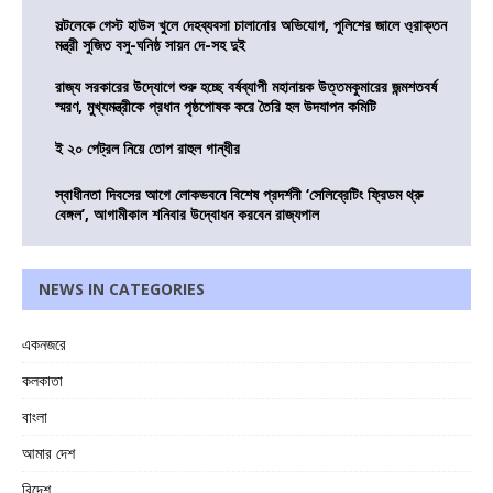
সল্টলেকে গেস্ট হাউস খুলে দেহব্যবসা চালানোর অভিযোগ, পুলিশের জালে ও্রাক্তন
মন্ত্রী সুজিত বসু-ঘনিষ্ঠ সায়ন দে-সহ দুই
রাজ্য সরকারের উদ্যোগে শুরু হচ্ছে বর্ষব্যাপী মহানায়ক উত্তমকুমারের জন্মশতবর্ষ
স্মরণ, মুখ্যমন্ত্রীকে প্রধান পৃষ্ঠপোষক করে তৈরি হল উদযাপন কমিটি
ই ২০ পেট্রল নিয়ে তোপ রাহুল গান্ধীর
স্বাধীনতা দিবসের আগে লোকভবনে বিশেষ প্রদর্শনী ‘সেলিব্রেটিং ফ্রিডম থ্রু
বেঙ্গল’, আগামীকাল শনিবার উদ্বোধন করবেন রাজ্যপাল
NEWS IN CATEGORIES
একনজরে
কলকাতা
বাংলা
আমার দেশ
বিদেশ