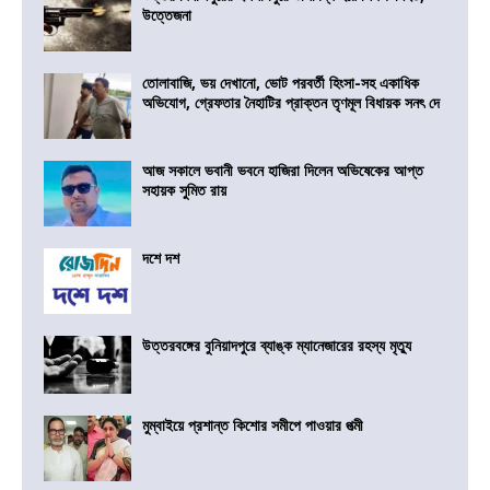
উত্তেজনা
তোলাবাজি, ভয় দেখানো, ভোট পরবর্তী হিংসা-সহ একাধিক
অভিযোগ, গ্রেফতার নৈহাটির প্রাক্তন তৃণমূল বিধায়ক সনৎ দে
আজ সকালে ভবানী ভবনে হাজিরা দিলেন অভিষেকের আপ্ত
সহায়ক সুমিত রায়
দশে দশ
উত্তরবঙ্গের বুনিয়াদপুরে ব্যাঙ্ক ম্যানেজারের রহস্য মৃত্যু
মুম্বাইয়ে প্রশান্ত কিশোর সমীপে পাওয়ার পত্মী