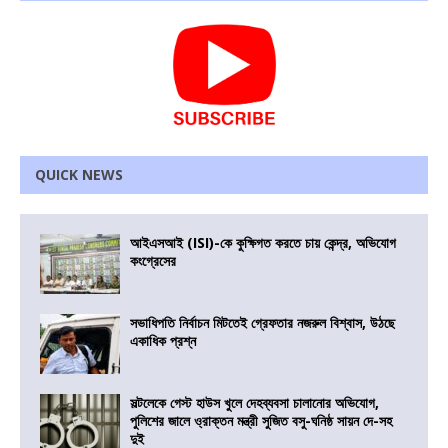
QUICK NEWS
আইএসআই (ISI)-কে কুক্ষিগত করতে চায় কেন্দ্র, অভিযোগ
কংগ্রেসের
সভাধিপতি নির্বাচন মিটতেই গ্রেফতার নজরুল বিশ্বাস, উঠছে
একাধিক প্রশ্ন
সল্টলেকে গেস্ট হাউস খুলে দেহব্যবসা চালানোর অভিযোগ,
পুলিশের জালে ও্রাক্তন মন্ত্রী সুজিত বসু-ঘনিষ্ঠ সায়ন দে-সহ
দুই