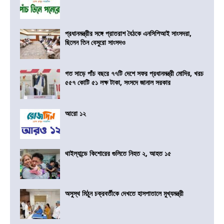
প্রধানমন্ত্রীর সঙ্গে প্রাতরাশ বৈঠকে এনসিপিআই সাংসদরা,
ছিলেন তিন বেসুরো সাংসদও
গত সাড়ে পাঁচ বছরে ৭৭টি দেশে সফর প্রধানমন্ত্রী মোদির, খরচ
৫৫৭ কোটি ৫১ লক্ষ টাকা, সংসদে জানাল সরকার
আরো ১২
থাইল্যান্ডে কিশোরের গুলিতে নিহত ২, আহত ১৫
অসুস্থ মিঠুন চক্রবর্তীকে দেখতে হাসপাতালে মুখ্যমন্ত্রী