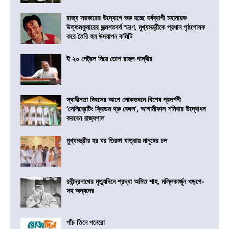
রাজ্য সরকারের উদ্যোগে শুরু হচ্ছে বর্ষব্যাপী মহানায়ক
উত্তমকুমারের জন্মশতবর্ষ স্মরণ, মুখ্যমন্ত্রীকে প্রধান পৃষ্ঠপোষক
করে তৈরি হল উদযাপন কমিটি
ই ২০ পেট্রল নিয়ে তোপ রাহুল গান্ধীর
স্বাধীনতা দিবসের আগে লোকভবনে বিশেষ প্রদর্শনী
‘সেলিব্রেটিং ফ্রিডম থ্রু বেঙ্গল’, আগামীকাল শনিবার উদ্বোধন
করবেন রাজ্যপাল
মুখ্যমন্ত্রীর হর ঘর তিরঙ্গা যাত্রায় মানুষের ঢল
রবীন্দ্রনাথের মৃত্যুদিনে শ্রদ্ধা অমিত শাহ, মল্লিকার্জুন খড়গে-
সহ অন্যদের
পাঁচ তিনে পনেরো