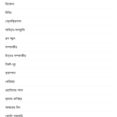
বিনোদন
বিবিধ
প্রেসক্রিপশন
সাহিত্য-সংস্কৃতি
গল্প স্বল্প
সম্পাদকীয়
উত্তর সম্পাদকীয়
নিকট-দূর
ক্যাম্পাস
কেরিয়ার
ছোটোদের পাতা
ব্যবসা-বাণিজ্য
আজকের দিন
ফোটো গ্যালারি