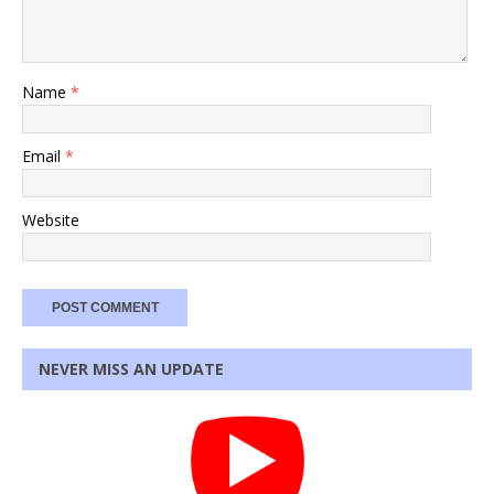
Name
*
Email
*
Website
NEVER MISS AN UPDATE