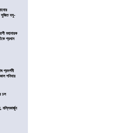
ালানোর
 সুজিত বসু-
্যাপী মহানায়ক
্রীকে প্রধান
 প্রদর্শনী
মীকাল শনিবার
ের ঢল
, মল্লিকার্জুন