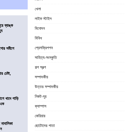
খেলা
লাইফ স্টাইল
ুরে ব্যাঙ্ক
বিনোদন
যু
বিবিধ
প্রেসক্রিপশন
কিশোর সমীপে
সাহিত্য-সংস্কৃতি
গল্প স্বল্প
র চেষ্টা,
সম্পাদকীয়
উত্তর সম্পাদকীয়
নিকট-দূর
য়াগে খাদে গাড়ি
 এক
ক্যাম্পাস
কেরিয়ার
 নাবালিকা
ছোটোদের পাতা
িন