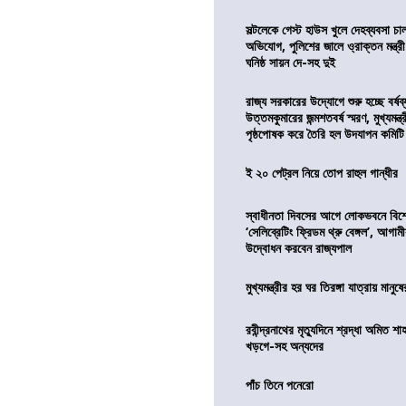
সল্টলেকে গেস্ট হাউস খুলে দেহব্যবসা চ
অভিযোগ, পুলিশের জালে ও্রাক্তন মন্ত্রী
ঘনিষ্ঠ সায়ন দে-সহ দুই
রাজ্য সরকারের উদ্যোগে শুরু হচ্ছে বর্ষব
উত্তমকুমারের জন্মশতবর্ষ স্মরণ, মুখ্যমন্ত
পৃষ্ঠপোষক করে তৈরি হল উদযাপন কমিটি
ই ২০ পেট্রল নিয়ে তোপ রাহুল গান্ধীর
স্বাধীনতা দিবসের আগে লোকভবনে বিশেষ
‘সেলিব্রেটিং ফ্রিডম থ্রু বেঙ্গল’, আগা
উদ্বোধন করবেন রাজ্যপাল
মুখ্যমন্ত্রীর হর ঘর তিরঙ্গা যাত্রায় মানুষ
রবীন্দ্রনাথের মৃত্যুদিনে শ্রদ্ধা অমিত শাহ
খড়গে-সহ অন্যদের
পাঁচ তিনে পনেরো