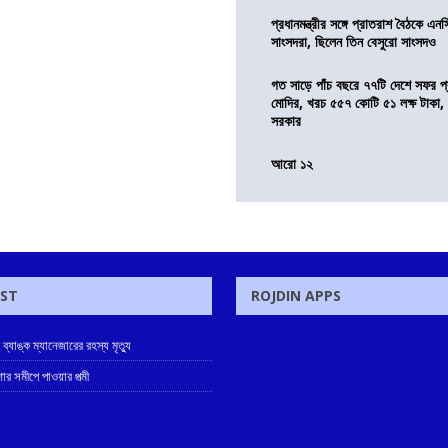
প্রধানমন্ত্রীর সঙ্গে প্রাতরাশ বৈঠকে এ
সাংসদরা, ছিলেন তিন বেসুরো সাংসদও
গত সাড়ে পাঁচ বছরে ৭৭টি দেশে সফর প্রধ
মোদির, খরচ ৫৫৭ কোটি ৫১ লক্ষ টাকা,
সরকার
আরো ১২
OST
ROJDIN APPS
ে ব্যাঙ্ক ম্যানেজারের রহস্য মৃত্যু
োর সমীপে পাওয়ার পত্মী