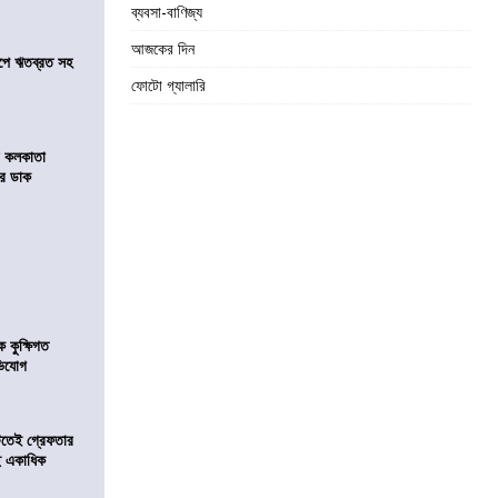
ব্যবসা-বাণিজ্য
আজকের দিন
সমীপে ঋতব্রত সহ
ফোটো গ্যালারি
র কলকাতা
চির ডাক
কুক্ষিগত
ভিযোগ
িটতেই গ্রেফতার
ে একাধিক