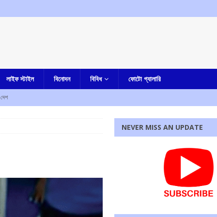
লাইফ স্টাইল
বিনোদন
বিবিধ
ফোটো গ্যালারি
দেশ
রহস্য মৃত্যু
আমার বাংলা
NEVER MISS AN UPDATE
ী
এক নজরে
াহত
এক নজরে
ে নিহত ৫, আহত এক
এক নজরে
্ষণ, ধৃত তিন
এক নজরে
রধোর, উত্তেজনা ডোমজুর এলাকায়..
বাংলা