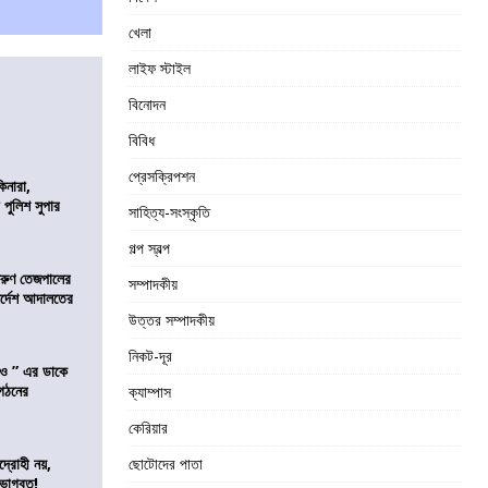
খেলা
লাইফ স্টাইল
বিনোদন
বিবিধ
প্রেসক্রিপশন
িনারা,
 পুলিশ সুপার
সাহিত্য-সংস্কৃতি
গল্প স্বল্প
তরুণ তেজপালের
সম্পাদকীয়
ির্দেশ আদালতের
উত্তর সম্পাদকীয়
নিকট-দূর
াও ” এর ডাকে
ংগঠনের
ক্যাম্পাস
কেরিয়ার
দ্রোহী নয়,
ছোটোদের পাতা
 ভাগবত!