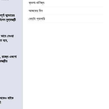
ব্যবসা-বাণিজ্য
আজকের দিন
র্ণা ভান্ডারের
ফোটো গ্যালারি
েন মুখ্যমন্ত্রী
ভাবে নেওয়া
তে হবে,
র
, রাজ্যে একশো
ন্ত্রীর
র থেকেও মাইক
রী