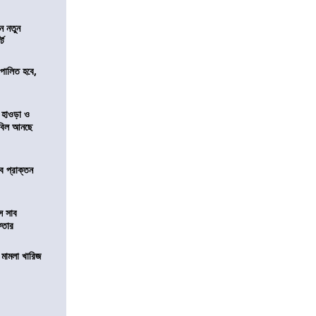
ন নতুন
্ট
ি পালিত হবে,
 হাওড়া ও
স বিল আনছে
ে প্রাক্তন
ে সাব
েফতার
থ মামলা খারিজ