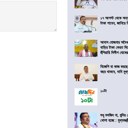
১৭ আগস্ট থেকে অন্নপূ
টাকা পাবেন, জানিয়ে দিল
আবাস যোজনায় অবৈধ 
বাড়ির টাকা ফেরত দি
হুঁশিয়ারি দিলীপ ঘোষে
বিজেপি যা কাজ করছে
বছর থাকবে, দাবি মুখ্যম
১০টা
শুধু মসজিদ না, মন্দি
খোলা হচ্ছে : মুখ্যমন্ত্