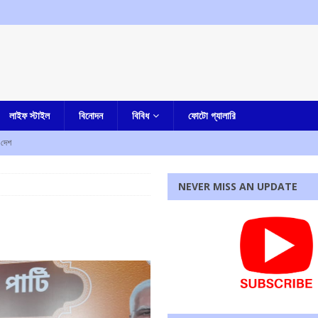
লাইফ স্টাইল
বিনোদন
বিবিধ
ফোটো গ্যালারি
দেশ
NEVER MISS AN UPDATE
জেলা পুলিশ সুপার কী বললেন
আমার বাংলা
কারাদন্ডের নির্দেশ আদালতের
এক নজরে
ম শ্রমিক সংগঠনের
আমার বাংলা
পাশে মোহন ভাগবত!
এক নজরে
রধোর, উত্তেজনা ডোমজুর এলাকায়..
বাংলা