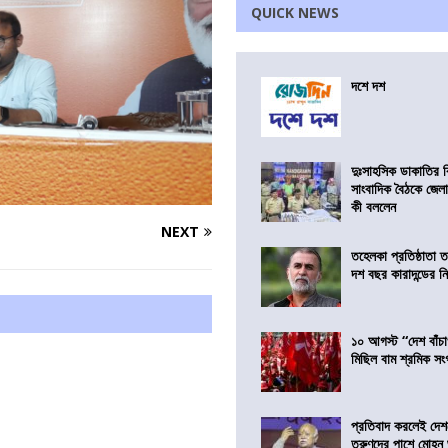
QUICK NEWS
দশে দশ
দুঃসাহসিক ডাকাতির ক
সাংবাদিক বৈঠকে জেলা
কী বললেন
NEXT
তহেলকা প্রতিষ্ঠাতা 
দশ বছর কারাদন্ডের ন
১০ আগস্ট “দেশ বাঁচ
মিছিল বাম শ্রমিক স
প্রতিবাদ করলেই দেশ
তরুণদের পাশে মোহন