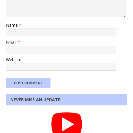
Name
*
Email
*
Website
NEVER MISS AN UPDATE