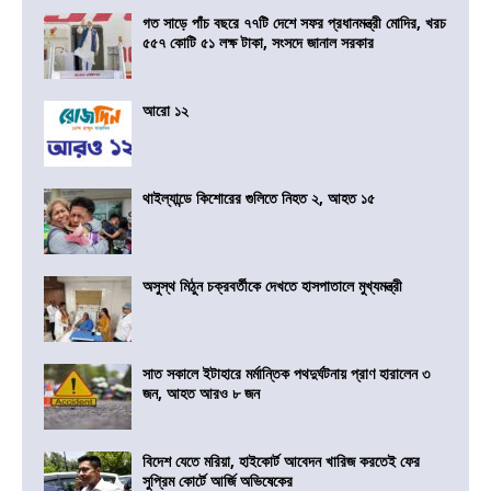
গত সাড়ে পাঁচ বছরে ৭৭টি দেশে সফর প্রধানমন্ত্রী মোদির, খরচ
৫৫৭ কোটি ৫১ লক্ষ টাকা, সংসদে জানাল সরকার
আরো ১২
থাইল্যান্ডে কিশোরের গুলিতে নিহত ২, আহত ১৫
অসুস্থ মিঠুন চক্রবর্তীকে দেখতে হাসপাতালে মুখ্যমন্ত্রী
সাত সকালে ইটাহারে মর্মান্তিক পথদুর্ঘটনায় প্রাণ হারালেন ৩
জন, আহত আরও ৮ জন
বিদেশ যেতে মরিয়া, হাইকোর্ট আবেদন খারিজ করতেই ফের
সুপ্রিম কোর্টে আর্জি অভিষেকের