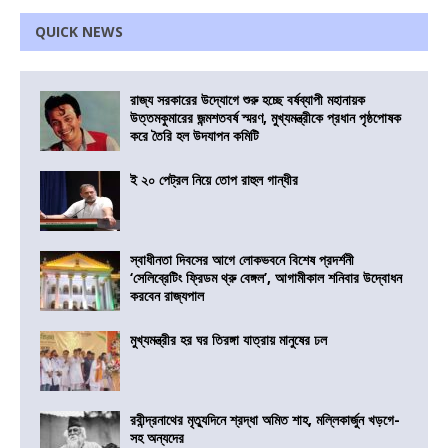
QUICK NEWS
রাজ্য সরকারের উদ্যোগে শুরু হচ্ছে বর্ষব্যাপী মহানায়ক
উত্তমকুমারের জন্মশতবর্ষ স্মরণ, মুখ্যমন্ত্রীকে প্রধান পৃষ্ঠপোষক
করে তৈরি হল উদযাপন কমিটি
ই ২০ পেট্রল নিয়ে তোপ রাহুল গান্ধীর
স্বাধীনতা দিবসের আগে লোকভবনে বিশেষ প্রদর্শনী
‘সেলিব্রেটিং ফ্রিডম থ্রু বেঙ্গল’, আগামীকাল শনিবার উদ্বোধন
করবেন রাজ্যপাল
মুখ্যমন্ত্রীর হর ঘর তিরঙ্গা যাত্রায় মানুষের ঢল
রবীন্দ্রনাথের মৃত্যুদিনে শ্রদ্ধা অমিত শাহ, মল্লিকার্জুন খড়গে-
সহ অন্যদের