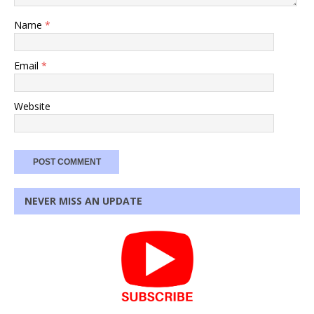
Name
*
Email
*
Website
NEVER MISS AN UPDATE