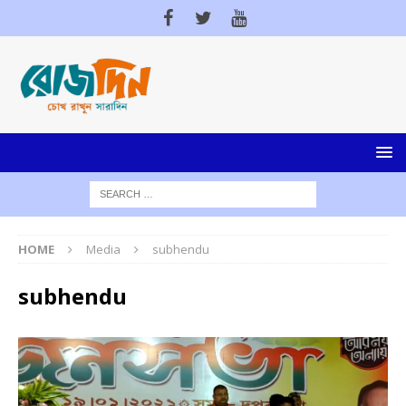
HOME
Media
subhendu
subhendu