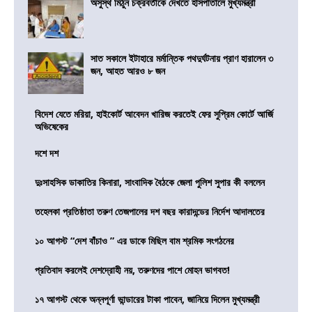
অসুস্থ মিঠুন চক্রবর্তীকে দেখতে হাসপাতালে মুখ্যমন্ত্রী
সাত সকালে ইটাহারে মর্মান্তিক পথদুর্ঘটনায় প্রাণ হারালেন ৩
জন, আহত আরও ৮ জন
বিদেশ যেতে মরিয়া, হাইকোর্ট আবেদন খারিজ করতেই ফের সুপ্রিম কোর্টে আর্জি
অভিষেকের
দশে দশ
দুঃসাহসিক ডাকাতির কিনারা, সাংবাদিক বৈঠকে জেলা পুলিশ সুপার কী বললেন
তহেলকা প্রতিষ্ঠাতা তরুণ তেজপালের দশ বছর কারাদন্ডের নির্দেশ আদালতের
১০ আগস্ট “দেশ বাঁচাও ” এর ডাকে মিছিল বাম শ্রমিক সংগঠনের
প্রতিবাদ করলেই দেশদ্রোহী নয়, তরুণদের পাশে মোহন ভাগবত!
১৭ আগস্ট থেকে অন্নপূর্ণা ভান্ডারের টাকা পাবেন, জানিয়ে দিলেন মুখ্যমন্ত্রী