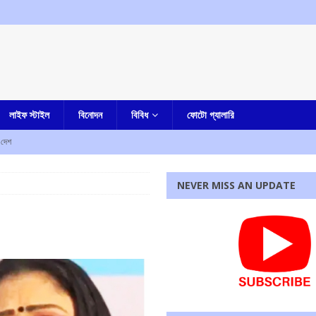
লাইফ স্টাইল
বিনোদন
বিবিধ
ফোটো গ্যালারি
দেশ
NEVER MISS AN UPDATE
জেলা পুলিশ সুপার কী বললেন
আমার বাংলা
কারাদন্ডের নির্দেশ আদালতের
এক নজরে
ম শ্রমিক সংগঠনের
আমার বাংলা
পাশে মোহন ভাগবত!
এক নজরে
রধোর, উত্তেজনা ডোমজুর এলাকায়..
বাংলা