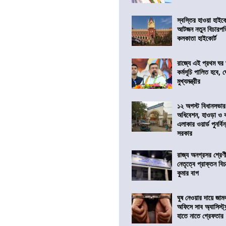
স্বস্তির হাওয়া হাইকো
আটজন নতুন বিচারপত
কলকাতা হাইকোর্ট
রাজ্যে এই প্রথম ঘর ঘ
কর্মসূচি পালিত হবে, 
মুখ্যমন্ত্রীর
১২ অগস্ট বিধানসভার
অধিবেশন, হাওড়া ও 
এলাকার ওয়ার্ড পুনর্ব
সরকার
রাজ্য অনগ্রসর শ্রেণ
নেতৃত্বে প্রাক্তন বি
কুমার বাগ
ঘুষ নেওয়ার দায়ে জাম
অফিসে সাব অ্যাসিস্ট্যা
হাতে নাতে গ্রেফতার