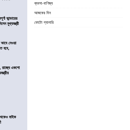
ব্যবসা-বাণিজ্য
আজকের দিন
র্ণা ভান্ডারের
ফোটো গ্যালারি
েন মুখ্যমন্ত্রী
ভাবে নেওয়া
তে হবে,
র
, রাজ্যে একশো
ন্ত্রীর
র থেকেও মাইক
রী