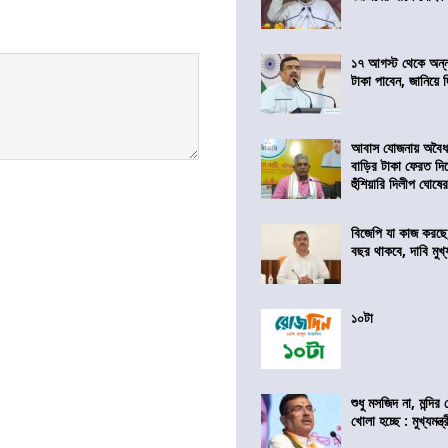
১৭ আগস্ট থেকে অন্নপূ
টাকা পাবেন, জানিয়ে দিল
আবাস যোজনায় অবৈধ 
বাড়ির টাকা ফেরত দি
হুঁশিয়ারি দিলীপ ঘোষে
বিজেপি যা কাজ করছে
বছর থাকবে, দাবি মুখ্যম
১০টা
শুধু মসজিদ না, মন্দি
খোলা হচ্ছে : মুখ্যমন্ত্