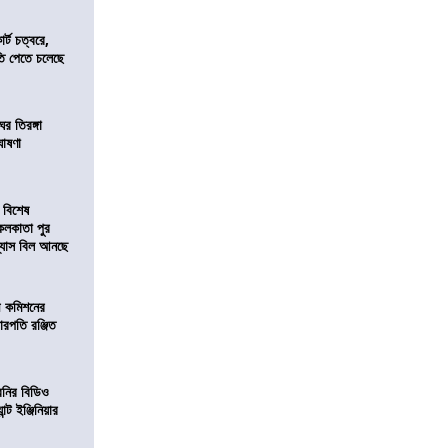
র্ট চত্বরে,
ি পেতে চলেছে
র তিরঙ্গা
ঘোষণা
 বিশেষ
কলকাতা পুর
িন্যাস বিল আনছে
ী কমিশনের
চারপতি রঞ্জিত
বনির বিডিও
ন্ট ইঞ্জিনিয়ার