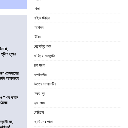
খেলা
লাইফ স্টাইল
বিনোদন
বিবিধ
প্রেসক্রিপশন
িনারা,
 পুলিশ সুপার
সাহিত্য-সংস্কৃতি
গল্প স্বল্প
তরুণ তেজপালের
সম্পাদকীয়
ির্দেশ আদালতের
উত্তর সম্পাদকীয়
নিকট-দূর
াও ” এর ডাকে
ংগঠনের
ক্যাম্পাস
কেরিয়ার
দ্রোহী নয়,
ছোটোদের পাতা
 ভাগবত!