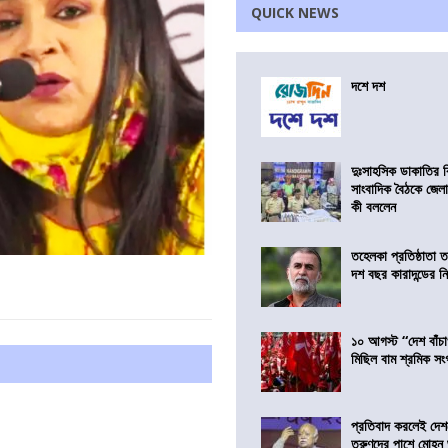
QUICK NEWS
দশে দশ
দুঃসাহসিক ডাকাতির ক
সাংবাদিক বৈঠকে জেলা
কী বললেন
তহেলকা প্রতিষ্ঠাতা 
দশ বছর কারাদন্ডের ন
১০ আগস্ট “দেশ বাঁচ
মিছিল বাম শ্রমিক স
প্রতিবাদ করলেই দেশ
তরুণদের পাশে মোহন