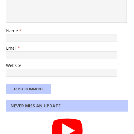
Name
*
Email
*
Website
NEVER MISS AN UPDATE