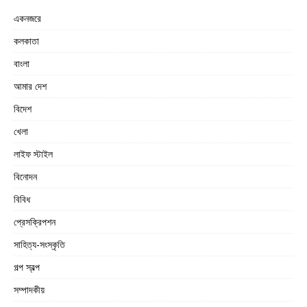
একনজরে
কলকাতা
বাংলা
আমার দেশ
বিদেশ
খেলা
লাইফ স্টাইল
বিনোদন
বিবিধ
প্রেসক্রিপশন
সাহিত্য-সংস্কৃতি
গল্প স্বল্প
সম্পাদকীয়