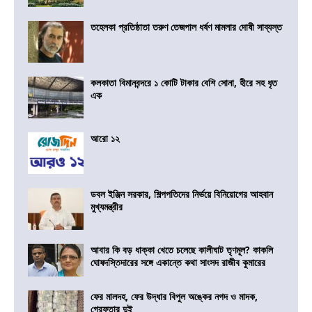
তহেলকা প্রতিষ্ঠাতা তরুণ তেজপাল ধর্ষণ মামলার দোষী সাব্যস্ত
কলকাতা বিমানবন্দরে ১ কোটি টাকার বেশি সোনা, হীরে সহ ধৃত
এক
আরো ১২
ডবল ইঞ্জিন সরকার, শিল্পপতিদের নির্ভয়ে বিনিয়োগের আহবান
মুখ্যমন্ত্রীর
আবার কি বড় ধাক্কা খেতে চলেছে কালীঘাট তৃণমূল? কাকলি
ঘোষদস্তিদারের সঙ্গে একান্তে কথা সাংসদ রাজীব কুমারের
ফের মালদহ, ফের উদ্ধার বিপুল অঙ্কের নগদ ও মাদক,
গ্রেফতার দুই