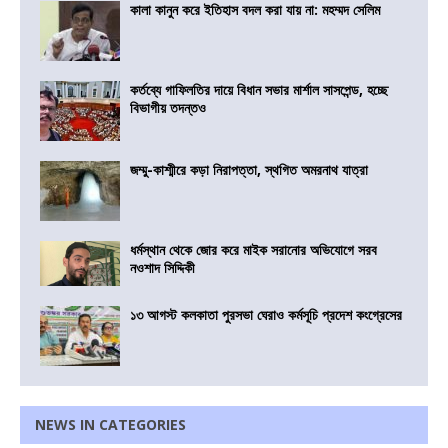
কালা কানুন করে ইতিহাস বদল করা যায় না: মহম্মদ সেলিম
কর্তব্যে গাফিলতির দায়ে বিধান সভার মার্শাল সাসপেন্ড, হচ্ছে
বিভাগীয় তদন্তও
জম্মু-কাশ্মীরে কড়া নিরাপত্তা, স্থগিত অমরনাথ যাত্রা
ধর্মস্থান থেকে জোর করে মাইক সরানোর অভিযোগে সরব
নওশাদ সিদ্দিকী
১৩ আগস্ট কলকাতা পুরসভা ঘেরাও কর্মসূচি প্রদেশ কংগ্রেসের
NEWS IN CATEGORIES