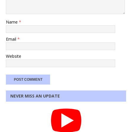
Name
*
Email
*
Website
NEVER MISS AN UPDATE