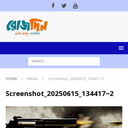
HOME
Media
Screenshot_20250615_134417~2
Screenshot_20250615_134417~2