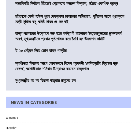
সভাধিপতি নির্বাচন মিটতেই গ্রেফতার নজরুল বিশ্বাস, উঠছে একাধিক প্রশ্ন
সল্টলেকে গেস্ট হাউস খুলে দেহব্যবসা চালানোর অভিযোগ, পুলিশের জালে ও্রাক্তন
মন্ত্রী সুজিত বসু-ঘনিষ্ঠ সায়ন দে-সহ দুই
রাজ্য সরকারের উদ্যোগে শুরু হচ্ছে বর্ষব্যাপী মহানায়ক উত্তমকুমারের জন্মশতবর্ষ
স্মরণ, মুখ্যমন্ত্রীকে প্রধান পৃষ্ঠপোষক করে তৈরি হল উদযাপন কমিটি
ই ২০ পেট্রল নিয়ে তোপ রাহুল গান্ধীর
স্বাধীনতা দিবসের আগে লোকভবনে বিশেষ প্রদর্শনী ‘সেলিব্রেটিং ফ্রিডম থ্রু
বেঙ্গল’, আগামীকাল শনিবার উদ্বোধন করবেন রাজ্যপাল
মুখ্যমন্ত্রীর হর ঘর তিরঙ্গা যাত্রায় মানুষের ঢল
NEWS IN CATEGORIES
একনজরে
কলকাতা