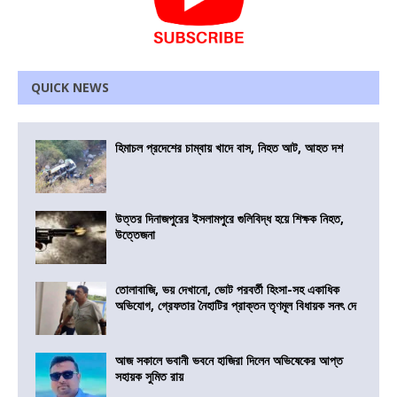
QUICK NEWS
হিমাচল প্রদেশের চাম্বায় খাদে বাস, নিহত আট, আহত দশ
উত্তর দিনাজপুরের ইসলামপুরে গুলিবিদ্ধ হয়ে শিক্ষক নিহত,
উত্তেজনা
তোলাবাজি, ভয় দেখানো, ভোট পরবর্তী হিংসা-সহ একাধিক
অভিযোগ, গ্রেফতার নৈহাটির প্রাক্তন তৃণমূল বিধায়ক সনৎ দে
আজ সকালে ভবানী ভবনে হাজিরা দিলেন অভিষেকের আপ্ত
সহায়ক সুমিত রায়