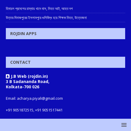
হিমাচল প্রদেশের চাম্বায় খাদে বাস, নিহত আট, আহত দশ
উত্তর দিনাজপুরের ইসলামপুরে গুলিবিদ্ধ হয়ে শিক্ষক নিহত, উত্তেজনা
ROJDIN APPS
CONTACT
J.B Web (rojdin.in)
3 B Sadananda Road,
Kolkata-700 026
Email: acharya.piyali@gmail.com
+91 9051872515, +91 9051517441