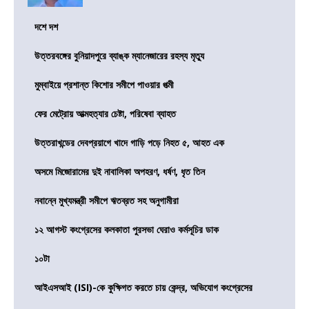
দশে দশ
উত্তরবঙ্গের বুনিয়াদপুরে ব্যাঙ্ক ম্যানেজারের রহস্য মৃত্যু
মুম্বাইয়ে প্রশান্ত কিশোর সমীপে পাওয়ার পত্মী
ফের মেট্রোয় আত্মহত্যার চেষ্টা, পরিষেবা ব্যাহত
উত্তরাখন্ডের দেবপ্রয়াগে খাদে গাড়ি পড়ে নিহত ৫, আহত এক
অসমে মিজোরামের দুই নাবালিকা অপহরণ, ধর্ষণ, ধৃত তিন
নবান্নে মুখ্যমন্ত্রী সমীপে ঋতব্রত সহ অনুগামীরা
১২ আগস্ট কংগ্রেসের কলকাতা পুরসভা ঘেরাও কর্মসূচির ডাক
১০টা
আইএসআই (ISI)-কে কুক্ষিগত করতে চায় কেন্দ্র, অভিযোগ কংগ্রেসের