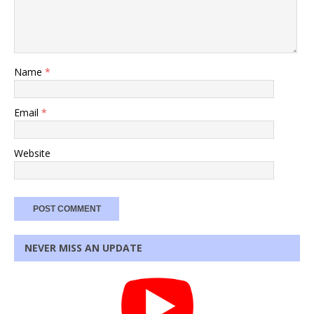
Name
*
Email
*
Website
NEVER MISS AN UPDATE